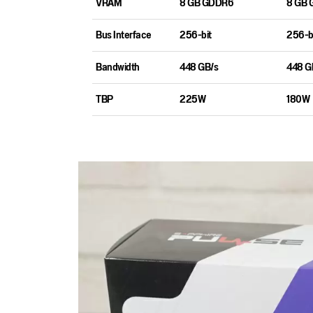
VRAM
8 GB GDDR6
8 GB
Bus Interface
256-bit
256-b
Bandwidth
448 GB/s
448 G
TBP
225W
180W