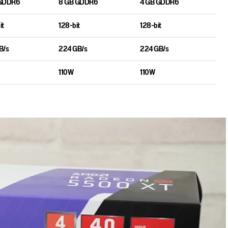
 GDDR6
8 GB GDDR6
4 GB GDDR6
it
128-bit
128-bit
B/s
224 GB/s
224 GB/s
110W
110W