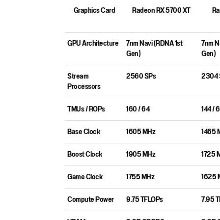
Graphics Card
Radeon RX 5700 XT
Ra
GPU Architecture
7nm Navi (RDNA 1st
7nm Na
Gen)
Gen)
Stream
2560 SPs
2304 
Processors
TMUs / ROPs
160 / 64
144 / 
Base Clock
1605 MHz
1465 
Boost Clock
1905 MHz
1725 
Game Clock
1755 MHz
1625 
Compute Power
9.75 TFLOPs
7.95 