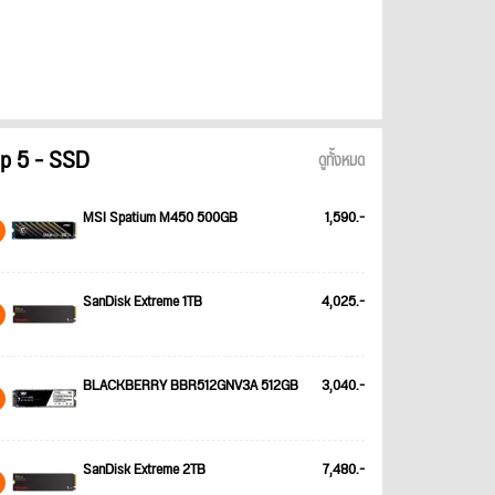
p 5 - SSD
ดูทั้งหมด
MSI Spatium M450 500GB
1,590.-
SanDisk Extreme 1TB
4,025.-
BLACKBERRY BBR512GNV3A 512GB
3,040.-
SanDisk Extreme 2TB
7,480.-