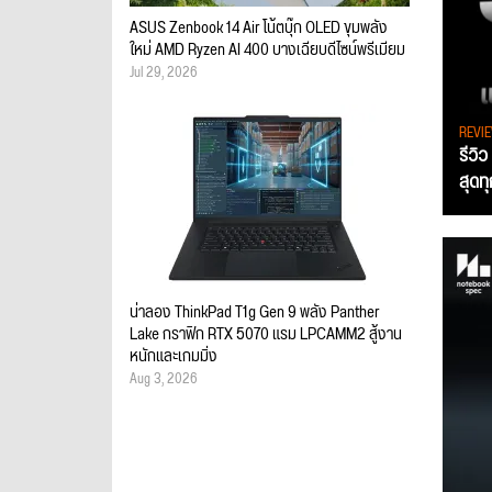
ASUS Zenbook 14 Air โน้ตบุ๊ก OLED ขุมพลัง
ใหม่ AMD Ryzen AI 400 บางเฉียบดีไซน์พรีเมียม
Jul 29, 2026
REVI
รีวิ
สุดท
น่าลอง ThinkPad T1g Gen 9 พลัง Panther
Lake กราฟิก RTX 5070 แรม LPCAMM2 สู้งาน
หนักและเกมมิ่ง
Aug 3, 2026