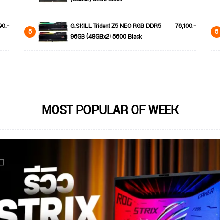
90.-
G.SKILL Trident Z5 NEO RGB DDR5
76,100.-
5
5
96GB (48GBx2) 5600 Black
MOST POPULAR OF WEEK