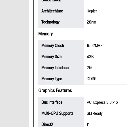
Boost Clock
-
Architechture
Kepler
Technology
28nm
Memory
Memory Clock
1502MHz
Memory Size
4GB
Memory Interface
256bit
Memory Type
DDR5
Graphics Features
Bus Interface
PCI Express 3.0 x16
Multi-GPU Supports
SLI Ready
DirectX
11