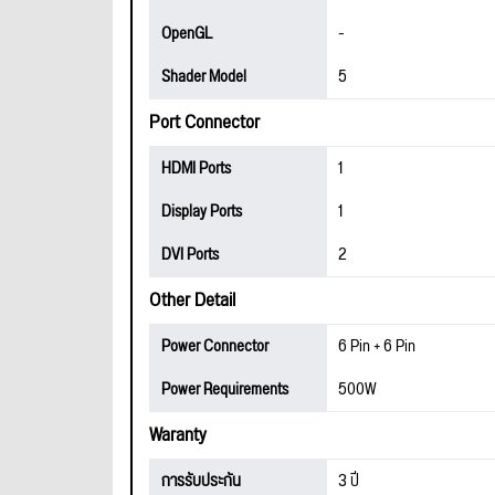
OpenGL
-
Shader Model
5
Port Connector
HDMI Ports
1
Display Ports
1
DVI Ports
2
Other Detail
Power Connector
6 Pin + 6 Pin
Power Requirements
500W
Waranty
การรับประกัน
3 ปี