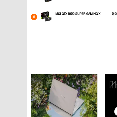
MSI GTX 1650 SUPER GAMING X
5,9
5