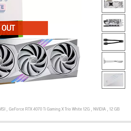
MSI
GeForce RTX 4070 Ti Gaming X Trio White 12G
NVIDIA
12 GB