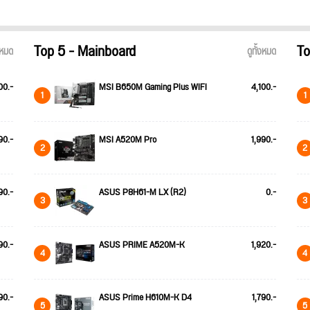
Top 5 - Mainboard
To
้งหมด
ดูทั้งหมด
00.-
MSI B650M Gaming Plus WIFI
4,100.-
1
1
90.-
MSI A520M Pro
1,990.-
2
2
90.-
ASUS P8H61-M LX (R2)
0.-
3
3
90.-
ASUS PRIME A520M-K
1,920.-
4
4
90.-
ASUS Prime H610M-K D4
1,790.-
5
5