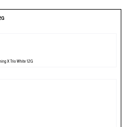
12G
ing X Trio White 12G