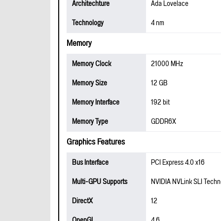
Architechture
Ada Lovelace
Technology
4 nm
Memory
Memory Clock
21000 MHz
Memory Size
12 GB
Memory Interface
192 bit
Memory Type
GDDR6X
Graphics Features
Bus Interface
PCI Express 4.0 x16
Multi-GPU Supports
NVIDIA NVLink SLI Techn
DirectX
12
OpenGL
4.6