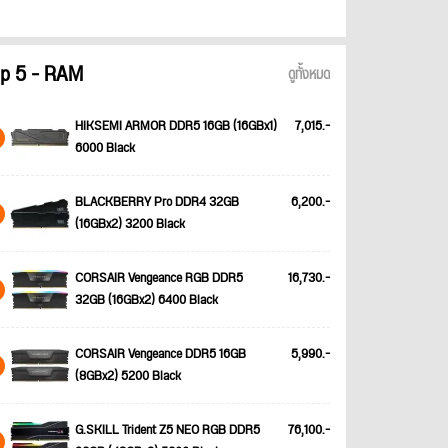
p 5 - RAM
ดูทั้งหมด
HIKSEMI ARMOR DDR5 16GB (16GBx1)
7,015.-
6000 Black
BLACKBERRY Pro DDR4 32GB
6,200.-
(16GBx2) 3200 Black
CORSAIR Vengeance RGB DDR5
16,730.-
32GB (16GBx2) 6400 Black
CORSAIR Vengeance DDR5 16GB
5,990.-
(8GBx2) 5200 Black
G.SKILL Trident Z5 NEO RGB DDR5
76,100.-