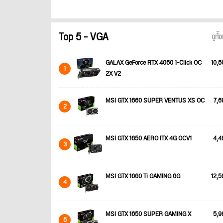
Top 5 - VGA
ดูทั
GALAX GeForce RTX 4060 1-Click OC
10,5
1
2X V2
MSI GTX 1660 SUPER VENTUS XS OC
7,6
2
MSI GTX 1650 AERO ITX 4G OCV1
4,4
3
MSI GTX 1660 Ti GAMING 6G
12,5
4
MSI GTX 1650 SUPER GAMING X
5,9
5