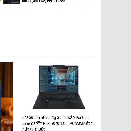
96GB (48GBx2) 5600 Black
น่าลอง ThinkPad T1g Gen 9 พลัง Panther
Lake กราฟิก RTX 5070 แรม LPCAMM2 สู้งาน
หนักและเกมมิ่ง