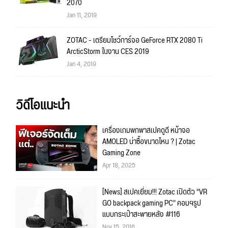
2070
Jan 11, 2019
ZOTAC - เตรียมโชว์การ์จอ GeForce RTX 2080 Ti
ArcticStorm ในงาน CES 2019
Jan 4, 2019
วิดีโอแนะนำ
เครื่องเกมพกพาสเปคดูดี หน้าจอ
AMOLED น่าซื้อขนาดไหน ? | Zotac
Gaming Zone
Apr 18, 2025
[News] สเปคเยี่ยม!!! Zotac เปิดตัว “VR
GO backpack gaming PC” คอมฯรูป
แบบกระเป๋าสะพายหลัง #116
Nov 15, 2016