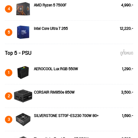
AMD Ryzen 5 7500F
4,990.-
4
Intel Core Ultra 7 265
12,220.-
5
Top 5 - PSU
ดูทั้งหมด
AEROCOOL Lux RGB 550W
1,290.-
1
CORSAIR RM850e 850W
3,500.-
2
SILVERSTONE ST70F-ES230 700W 80+
1,690.-
3