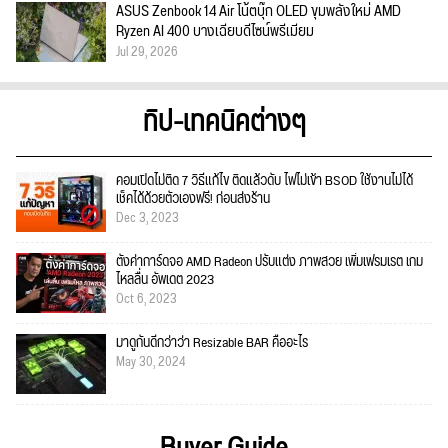
ASUS Zenbook 14 Air โน้ตบุ๊ก OLED ขุมพลังใหม่ AMD
Ryzen AI 400 บางเฉียบดีไซน์พรีเมียม
Jul 29, 2026
ทิป-เทคนิคต่างๆ
คอมเปิดไม่ติด 7 วิธีแก้ไข ติดแล้วดับ ไฟไม่เข้า BSOD ใช้งานไม่ได้
เช็คได้ด้วยตัวเองฟรี! ก่อนส่งร้าน
Dec 3, 2023
ตั้งค่าการ์ดจอ AMD Radeon ปรับแต่ง ภาพสวย เพิ่มเฟรมเรต เกม
ไหลลื่น อัพเดต 2023
Oct 6, 2023
มาดูกันดีกว่าว่า Resizable BAR คืออะไร
May 30, 2024
Buyer Guide