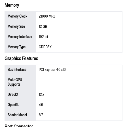
Memory
Memory Clock
21000 MHz
Memory Size
12 GB
Memory Interface
192 bit
Memory Type
GDDR6X
Graphics Features
Bus Interface
PCI Express 4.0 x16
Multi-GPU
-
Supports
DirectX
12.2
OpenGL
4.6
Shader Model
6.7
Port Connector