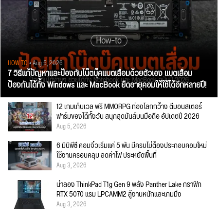
HOW TO
• Aug 5, 2026
7 วิธีแก้ปัญหาและป้องกันโน๊ตบุ๊คแบตเสื่อมด้วยตัวเอง แบตเสื่อม
ป้องกันได้ทั้ง Windows และ MacBook ยืดอายุคอมให้ใช้ได้อีกหลายปี!
12 เกมเก็บเวล ฟรี MMORPG ท่องโลกกว้าง ตีมอนสเตอร์
ฟาร์มของได้ทั้งวัน สนุกสุดมันส์บนมือถือ อัปเดตปี 2026
Aug 5, 2026
6 มินิพีซี คอมจิ๋วเริ่มแค่ 5 พัน มีครบไม่ต้องประกอบคอมใหม่
ใช้งานครอบคลุม ลดค่าไฟ ประหยัดพื้นที่
Aug 3, 2026
น่าลอง ThinkPad T1g Gen 9 พลัง Panther Lake กราฟิก
RTX 5070 แรม LPCAMM2 สู้งานหนักและเกมมิ่ง
Aug 3, 2026