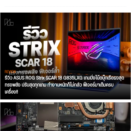
REVIEW
• Jul 28, 2026
รีวิว ASUS ROG Strix SCAR 18 G835LXG เกมมิ่งโน้ตบุ๊กเรือธงสุด
ทรงพลัง ปรับสุดทุกเกม ทำงานหนักก็ไม่กลัว ฟีเจอร์มาเต็มครบ
เครื่อง!!