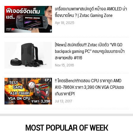
เครื่องเกมพกพาสเปคดูดี หน้าจอ AMOLED น่า
ซื้อขนาดไหน ? | Zotac Gaming Zone
Apr 18, 2025
[News] สเปคเยี่ยม!!! Zotac เปิดตัว “VR GO
backpack gaming PC” คอมฯรูปแบบกระเป๋า
สะพายหลัง #116
Nov 15, 2016
!! โคตรBench!!ทดสอบ CPU ราคาถูก AMD
A10-7860K ราคา 3,390 ON VGA CPUแรง
เกินราคาEP1
Jul 13, 2017
MOST POPULAR OF WEEK