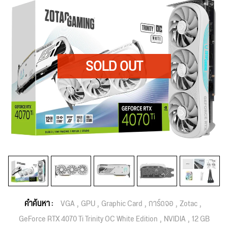
คำค้นหา :
VGA
GPU
Graphic Card
การ์ดจอ
Zotac
GeForce RTX 4070 Ti Trinity OC White Edition
NVIDIA
12 GB