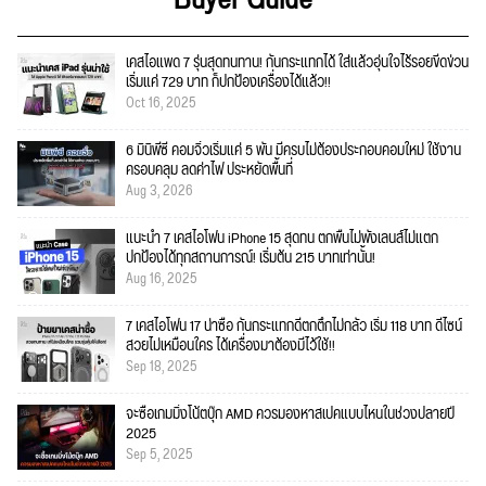
เคสไอแพด 7 รุ่นสุดทนทาน! กันกระแทกได้ ใส่แล้วอุ่นใจไร้รอยขีดข่วน
เริ่มแค่ 729 บาท ก็ปกป้องเครื่องได้แล้ว!!
Oct 16, 2025
6 มินิพีซี คอมจิ๋วเริ่มแค่ 5 พัน มีครบไม่ต้องประกอบคอมใหม่ ใช้งาน
ครอบคลุม ลดค่าไฟ ประหยัดพื้นที่
Aug 3, 2026
แนะนำ 7 เคสไอโฟน iPhone 15 สุดทน ตกพื้นไม่พังเลนส์ไม่แตก
ปกป้องได้ทุกสถานการณ์! เริ่มต้น 215 บาทเท่านั้น!
Aug 16, 2025
7 เคสไอโฟน 17 น่าซื้อ กันกระแทกดีตกตึกไม่กลัว เริ่ม 118 บาท ดีไซน์
สวยไม่เหมือนใคร ได้เครื่องมาต้องมีไว้ใช้!!
Sep 18, 2025
จะซื้อเกมมิ่งโน้ตบุ๊ก AMD ควรมองหาสเปคแบบไหนในช่วงปลายปี
2025
Sep 5, 2025