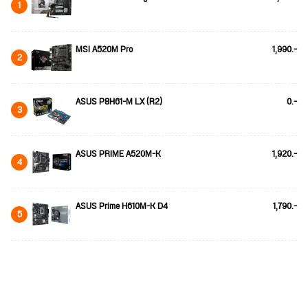
1
MSI A520M Pro
1,990.-
2
ASUS P8H61-M LX (R2)
0.-
3
ASUS PRIME A520M-K
1,920.-
4
ASUS Prime H610M-K D4
1,790.-
5