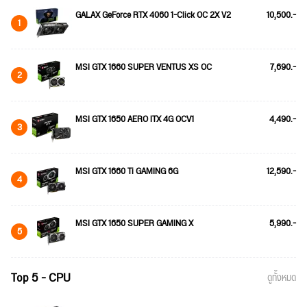
GALAX GeForce RTX 4060 1-Click OC 2X V2
10,500.-
1
MSI GTX 1660 SUPER VENTUS XS OC
7,690.-
2
MSI GTX 1650 AERO ITX 4G OCV1
4,490.-
3
MSI GTX 1660 Ti GAMING 6G
12,590.-
4
MSI GTX 1650 SUPER GAMING X
5,990.-
5
Top 5 - CPU
ดูทั้งหมด