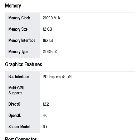
Memory
Memory Clock
21000 MHz
Memory Size
12 GB
Memory Interface
192 bit
Memory Type
GDDR6X
Graphics Features
Bus Interface
PCI Express 4.0 x16
Multi-GPU
-
Supports
DirectX
12.2
OpenGL
4.6
Shader Model
6.7
Port Connector