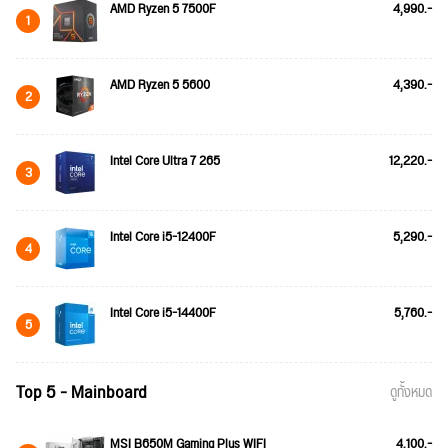
AMD Ryzen 5 7500F
4,990.-
1
AMD Ryzen 5 5600
4,390.-
2
Intel Core Ultra 7 265
12,220.-
3
Intel Core i5-12400F
5,290.-
4
Intel Core i5-14400F
5,760.-
5
Top 5 - Mainboard
ดูทั้งหมด
MSI B650M Gaming Plus WIFI
4,100.-