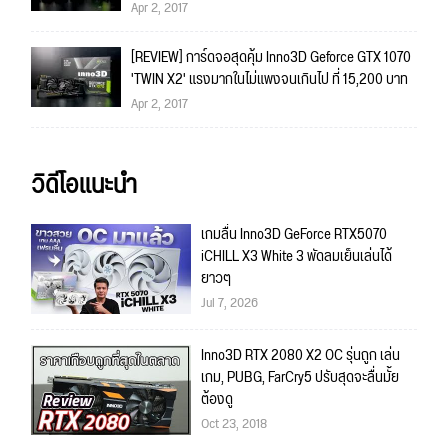
Apr 2, 2017
[REVIEW] การ์ดจอสุดคุ้ม Inno3D Geforce GTX 1070
'TWIN X2' แรงมากในไม่แพงจนเกินไป ที่ 15,200 บาท
Apr 2, 2017
วิดีโอแนะนำ
เกมลื่น Inno3D GeForce RTX5070
iCHILL X3 White 3 พัดลมเย็นเล่นได้
ยาวๆ
Jul 7, 2026
Inno3D RTX 2080 X2 OC รุ่นถูก เล่น
เกม, PUBG, FarCry5 ปรับสุดจะลื่นมั้ย
ต้องดู
Oct 23, 2018