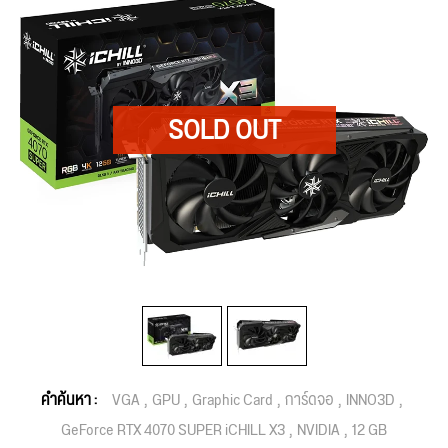
คำค้นหา :
VGA
GPU
Graphic Card
การ์ดจอ
INNO3D
GeForce RTX 4070 SUPER iCHILL X3
NVIDIA
12 GB