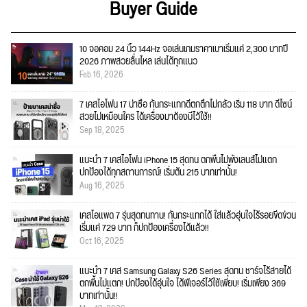
Buyer Guide
10 จอคอม 24 นิ้ว 144Hz จอเล่นเกมราคาเบาเริ่มแค่ 2,300 บาทปี
2026 ภาพสวยลื่นไหล เล่นได้ทุกแนว
Feb 16, 2026
7 เคสไอโฟน 17 น่าซื้อ กันกระแทกดีตกตึกไม่กลัว เริ่ม 118 บาท ดีไซน์
สวยไม่เหมือนใคร ได้เครื่องมาต้องมีไว้ใช้!!
Sep 18, 2025
แนะนำ 7 เคสไอโฟน iPhone 15 สุดทน ตกพื้นไม่พังเลนส์ไม่แตก
ปกป้องได้ทุกสถานการณ์! เริ่มต้น 215 บาทเท่านั้น!
Aug 16, 2025
เคสไอแพด 7 รุ่นสุดทนทาน! กันกระแทกได้ ใส่แล้วอุ่นใจไร้รอยขีดข่วน
เริ่มแค่ 729 บาท ก็ปกป้องเครื่องได้แล้ว!!
Oct 16, 2025
แนะนำ 7 เคส Samsung Galaxy S26 Series สุดทน ชาร์จไร้สายได้
ตกพื้นไม่แตก! ปกป้องได้อุ่นใจ ได้ฟีเจอร์ไว้ใช้เพียบ! เริ่มเพียง 369
บาทเท่านั้น!!