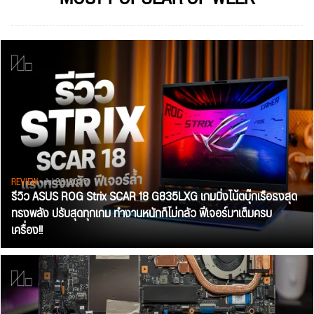
REVIEW
• Jul 28, 2026
รีวิว ASUS ROG Strix SCAR 18 G835LXG เกมมิ่งโน้ตบุ๊กเรือธงสุด
ทรงพลัง ปรับสุดทุกเกม ทำงานหนักก็ไม่กลัว ฟีเจอร์มาเต็มครบ
เครื่อง!!