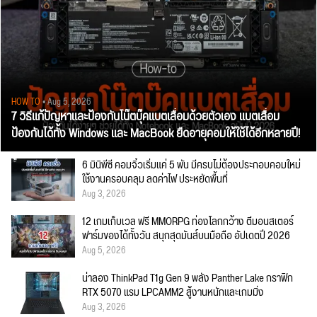
HOW TO
• Aug 5, 2026
7 วิธีแก้ปัญหาและป้องกันโน๊ตบุ๊คแบตเสื่อมด้วยตัวเอง แบตเสื่อม
ป้องกันได้ทั้ง Windows และ MacBook ยืดอายุคอมให้ใช้ได้อีกหลายปี!
6 มินิพีซี คอมจิ๋วเริ่มแค่ 5 พัน มีครบไม่ต้องประกอบคอมใหม่
ใช้งานครอบคลุม ลดค่าไฟ ประหยัดพื้นที่
Aug 3, 2026
12 เกมเก็บเวล ฟรี MMORPG ท่องโลกกว้าง ตีมอนสเตอร์
ฟาร์มของได้ทั้งวัน สนุกสุดมันส์บนมือถือ อัปเดตปี 2026
Aug 5, 2026
น่าลอง ThinkPad T1g Gen 9 พลัง Panther Lake กราฟิก
RTX 5070 แรม LPCAMM2 สู้งานหนักและเกมมิ่ง
Aug 3, 2026