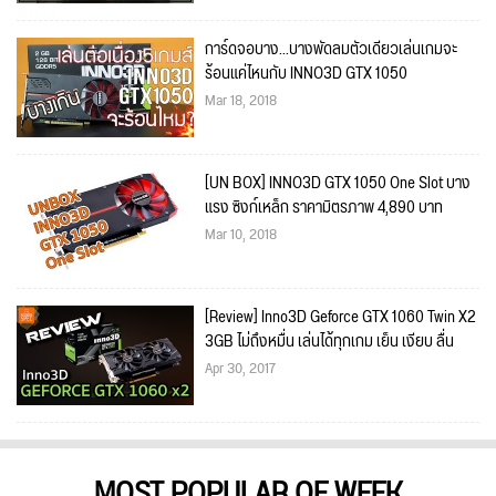
การ์ดจอบาง...บางพัดลมตัวเดียวเล่นเกมจะ
ร้อนแค่ไหนกับ INNO3D GTX 1050
Mar 18, 2018
[UN BOX] INNO3D GTX 1050 One Slot บาง
แรง ซิงก์เหล็ก ราคามิตรภาพ 4,890 บาท
Mar 10, 2018
[Review] Inno3D Geforce GTX 1060 Twin X2
3GB ไม่ถึงหมื่น เล่นได้ทุกเกม เย็น เงียบ ลื่น
Apr 30, 2017
MOST POPULAR OF WEEK