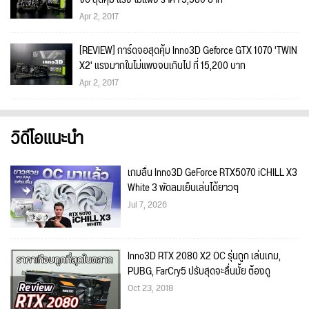
Apr 2, 2017
[REVIEW] การ์ดจอสุดคุ้ม Inno3D Geforce GTX 1070 'TWIN
X2' แรงมากในไม่แพงจนเกินไป ที่ 15,200 บาท
Apr 2, 2017
วิดีโอแนะนำ
เกมลื่น Inno3D GeForce RTX5070 iCHILL X3
White 3 พัดลมเย็นเล่นได้ยาวๆ
Jul 7, 2026
Inno3D RTX 2080 X2 OC รุ่นถูก เล่นเกม,
PUBG, FarCry5 ปรับสุดจะลื่นมั้ย ต้องดู
Oct 23, 2018