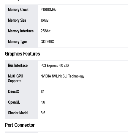
Memory Clock
21000MHz
Memory Size
16GB
Memory Interface
256bit
Memory Type
GDDR6X
Graphics Features
Bus Interface
PCI Express 4.0 x16
Multi-GPU
NVIDIA NVLink SLI Technology
Supports
DirectX
12
OpenGL
4.6
Shader Model
6.6
Port Connector