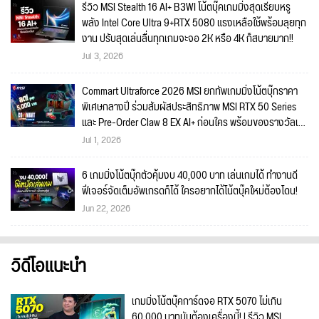
รีวิว MSI Stealth 16 AI+ B3WI โน้ตบุ๊คเกมมิ่งสุดเรียบหรู
พลัง Intel Core Ultra 9+RTX 5080 แรงเหลือใช้พร้อมลุยทุก
งาน ปรับสุดเล่นลื่นทุกเกมจะจอ 2K หรือ 4K ก็สบายมาก!!
Jul 3, 2026
Commart Ultraforce 2026 MSI ยกทัพเกมมิ่งโน้ตบุ๊กราคา
พิเศษกลางปี ร่วมสัมผัสประสิทธิภาพ MSI RTX 50 Series
และ Pre-Order Claw 8 EX AI+ ก่อนใคร พร้อมของรางวัลเข้า
ร่วมกิจกรรมในงาน!
Jul 1, 2026
6 เกมมิ่งโน้ตบุ๊กตัวคุ้มงบ 40,000 บาท เล่นเกมได้ ทำงานดี
ฟีเจอร์จัดเต็มอัพเกรดก็ได้ ใครอยากได้โน้ตบุ๊คใหม่ต้องโดน!
Jun 22, 2026
วิดีโอแนะนำ
เกมมิ่งโน้ตบุ๊คการ์ดจอ RTX 5070 ไม่เกิน
60,000 บาทมันต้องเครื่องนี้! | รีวิว MSI