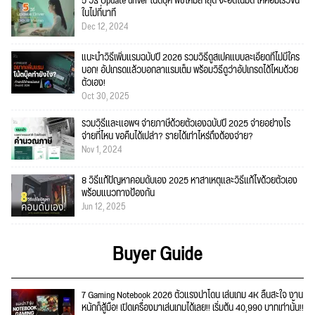
5 วิธี Update driver โน๊ตบุ๊ค พีซีใหม่ล่าสุด จะอัตโนมัติ ให้คอมเร็วขึ้น
ในไม่กี่นาที
Dec 12, 2024
แนะนำวิธีเพิ่มแรมฉบับปี 2026 รวมวิธีดูสเปคแบบละเอียดที่ไม่มีใคร
บอก! อัปเกรดแล้วบอกลาแรมเต็ม พร้อมวิธีดูว่าอัปเกรดได้ไหมด้วย
ตัวเอง!
Oct 30, 2025
รวมวิธีและแอพฯ จ่ายภาษีด้วยตัวเองฉบับปี 2025 จ่ายอย่างไร
จ่ายที่ไหน ขอคืนได้เปล่า? รายได้เท่าไหร่ถึงต้องจ่าย?
Nov 1, 2024
8 วิธีแก้ปัญหาคอมดับเอง 2025 หาสาเหตุและวิธีแก้ไขด้วยตัวเอง
พร้อมแนวทางป้องกัน
Jun 12, 2025
Buyer Guide
7 Gaming Notebook 2026 ตัวแรงน่าโดน เล่นเกม 4K ลื่นสะใจ งาน
หนักก็สู้มือ! เปิดเครื่องมาเล่นเกมได้เลย!! เริ่มต้น 40,990 บาทเท่านั้น!!