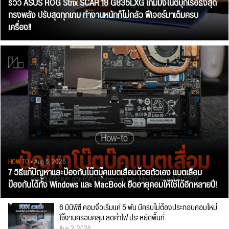
รีวิว ASUS ROG Strix SCAR 18 G835LXG เกมมิ่งโน้ตบุ๊กเรือธงสุด
ทรงพลัง ปรับสุดทุกเกม ทำงานหนักก็ไม่กลัว ฟีเจอร์มาเต็มครบ
เครื่อง!!
HOW TO
• Aug 5, 2026
7 วิธีแก้ปัญหาและป้องกันโน๊ตบุ๊คแบตเสื่อมด้วยตัวเอง แบตเสื่อม
ป้องกันได้ทั้ง Windows และ MacBook ยืดอายุคอมให้ใช้ได้อีกหลายปี!
6 มินิพีซี คอมจิ๋วเริ่มแค่ 5 พัน มีครบไม่ต้องประกอบคอมใหม่
ใช้งานครอบคลุม ลดค่าไฟ ประหยัดพื้นที่
Aug 3, 2026