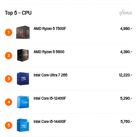
Top 5 - CPU
ดูทั้งหมด
AMD Ryzen 5 7500F
4,990.-
1
AMD Ryzen 5 5600
4,390.-
2
Intel Core Ultra 7 265
12,220.-
3
Intel Core i5-12400F
5,290.-
4
Intel Core i5-14400F
5,760.-
5