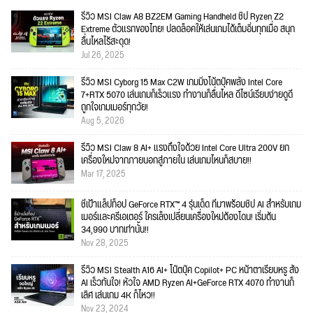
รีวิว MSI Claw A8 BZ2EM Gaming Handheld ชิป Ryzen Z2
Extreme ตัวแรกของไทย! ปลดล็อคให้เล่นเกมได้เต็มอิ่มทุกเมื่อ สนุก
ลื่นไหลไร้สะดุด!
Jul 26, 2025
รีวิว MSI Cyborg 15 Max C2W เกมมิ่งโน้ตบุ๊คพลัง Intel Core
7+RTX 5070 เล่นเกมก็เร็วแรง ทำงานก็ลื่นไหล ดีไซน์เรียบง่ายดูดี
ถูกใจเกมเมอร์ทุกวัย!
Aug 5, 2026
รีวิว MSI Claw 8 AI+ แรงถึงใจด้วย Intel Core Ultra 200V ยก
เครื่องใหม่จากภายนอกสู่ภายใน เล่นเกมไหนก็สบาย!!
Mar 17, 2025
ชี้เป้าแล็ปท็อป GeForce RTX™ 4 รุ่นเด็ด ที่มาพร้อมชิป AI สำหรับเกม
เมอร์และครีเอเตอร์ ใครเล็งเปลี่ยนเครื่องใหม่ต้องโดน! เริ่มต้น
34,990 บาทเท่านั้น!!
Nov 28, 2025
รีวิว MSI Stealth A16 AI+ โน๊ตบุ๊ค Copilot+ PC หน้าตาเรียบหรู สั่ง
AI เร็วทันใจ! หัวใจ AMD Ryzen AI+GeForce RTX 4070 ทำงานก็
เลิศ เล่นเกม 4K ก็ไหว!!
Nov 23, 2024