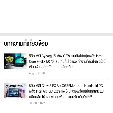
บทความที่เกี่ยวข้อง
รีวิว MSI Cyborg 15 Max C2W เกมมิ่งโน้ตบุ๊คพลัง Intel
Core 7+RTX 5070 เล่นเกมก็เร็วแรง ทำงานก็ลื่นไหล ดีไซน์
เรียบง่ายดูดีถูกใจเกมเมอร์ทุกวัย!
Aug 5, 2026
รีวิว MSI Claw 8 EX AI+ CG3EM สุดยอด Handheld PC
พลัง Intel Arc G3 Extreme ใหม่ แรงพร้อมเล่นทุกเกม แบ
ตอึดหลัก 10 ชม. พร้อมฟีเจอร์แน่นจัดเต็มถึงใจ!!
Jul 20, 2026