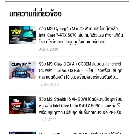
บทความที่เกี่ยวข้อง
รีวิว MSI Cyborg 15 Max C2W เกมมิ่งโน้ตบุ๊คพลัง
Intel Core 7+RTX 5070 เล่นเกมก็เร็วแรง ทำงานก็ลื่น
ไหล ดีไซน์เรียบง่ายดูดีถูกใจเกมเมอร์ทุกวัย!
Aug 5, 2026
รีวิว MSI Claw 8 EX AI+ CG3EM สุดยอด Handheld
PC พลัง Intel Arc G3 Extreme ใหม่ แรงพร้อมเล่นทุก
เกม แบตอึดหลัก 10 ชม. พร้อมฟีเจอร์แน่นจัดเต็ม
ถึงใจ!!
Jul 20, 2026
รีวิว MSI Stealth 16 AI+ B3WI โน้ตบุ๊คเกมมิ่งสุดเรียบ
หรู พลัง Intel Core Ultra 9+RTX 5080 แรงเหลือใช้
พร้อมลุยทุกงาน ปรับสุดเล่นลื่นทุกเกมจะจอ 2K หรือ
4K ก็สบายมาก!!
Jul 3, 2026