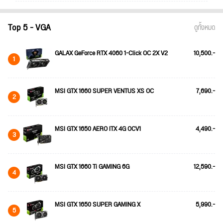
Top 5 - VGA
ดูทั้งหมด
GALAX GeForce RTX 4060 1-Click OC 2X V2
10,500.-
1
MSI GTX 1660 SUPER VENTUS XS OC
7,690.-
2
MSI GTX 1650 AERO ITX 4G OCV1
4,490.-
3
MSI GTX 1660 Ti GAMING 6G
12,590.-
4
MSI GTX 1650 SUPER GAMING X
5,990.-
5