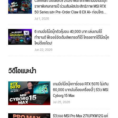
Commart Ultraforce 2026 MSI ยกทัพเกมมิ่งโน้ตบุ๊ก
ราคาพิเศษกลางปี ร่วมสัมผัสประสิทธิภาพ MSI RTX
50 Series และ Pre-Order Claw 8 EX AI+ ก่อนใคร
พร้อมของรางวัลเข้าร่วมกิจกรรมในงาน!
Jul 1, 2026
6 เกมมิ่งโน้ตบุ๊กตัวคุ้มงบ 40,000 บาท เล่นเกมได้
ทำงานดี ฟีเจอร์จัดเต็มอัพเกรดก็ได้ ใครอยากได้โน้ตบุ๊ค
ใหม่ต้องโดน!
Jun 22, 2026
วิดีโอแนะนำ
เกมมิ่งโน้ตบุ๊คการ์ดจอ RTX 5070 ไม่เกิน
60,000 บาทมันต้องเครื่องนี้! | รีวิว MSI
Cyborg 15 Max
Jul 25, 2026
รีวิวจอ MSI Pro Max 271UPXW12G แค่