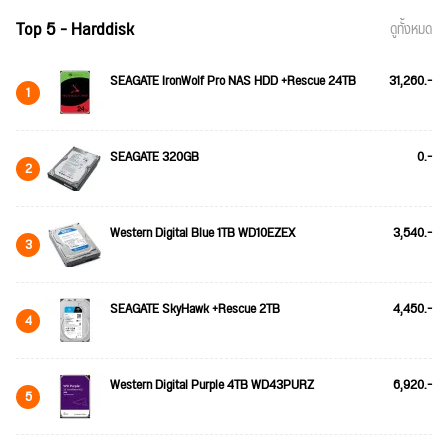
Top 5 - Harddisk
ดูทั้งหมด
SEAGATE IronWolf Pro NAS HDD +Rescue 24TB
31,260.-
1
SEAGATE 320GB
0.-
2
Western Digital Blue 1TB WD10EZEX
3,540.-
3
SEAGATE SkyHawk +Rescue 2TB
4,450.-
4
Western Digital Purple 4TB WD43PURZ
6,920.-
5