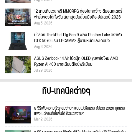
12 เกมเก็บเวล ฟรี MMORPG ท่องโลกกว้าง ตีมอนสเตอร์
ฟาร์มของได้ทั้งวัน สนุกสุดมันส์บนมือถือ อัปเดตปี 2026
Aug 5, 2026
น่าลอง ThinkPad T1g Gen 9 พลัง Panther Lake กราฟิก
RTX 5070 แรม LPCAMM2 สู้งานหนักและเกมมิ่ง
Aug 3, 2026
ASUS Zenbook 14 Air โน้ตบุ๊ก OLED ขุมพลังใหม่ AMD
Ryzen AI 400 บางเฉียบดีไซน์พรีเมียม
Jul 29, 2026
ทิป-เทคนิคต่างๆ
8 วิธีเพิ่มความเร็วคอมง่ายๆ แบบไม่เพิ่มแรม อัปเดต 2026 ยุคแรม
แพง แต่คอมก็ลื่นขึ้นได้ ด้วยวิธีง่ายๆ
Mar 2, 2026