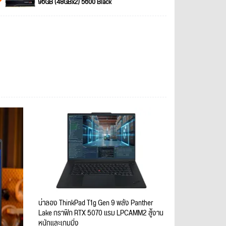
96GB (48GBx2) 5600 Black
น่าลอง ThinkPad T1g Gen 9 พลัง Panther
Lake กราฟิก RTX 5070 แรม LPCAMM2 สู้งาน
หนักและเกมมิ่ง