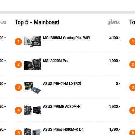
Top 5 - Mainboard
To
้งหมด
ดูทั้งหมด
00.-
MSI B650M Gaming Plus WIFI
4,100.-
1
1
90.-
MSI A520M Pro
1,990.-
2
2
90.-
ASUS P8H61-M LX (R2)
0.-
3
3
90.-
ASUS PRIME A520M-K
1,920.-
4
4
90.-
ASUS Prime H610M-K D4
1,790.-
5
5