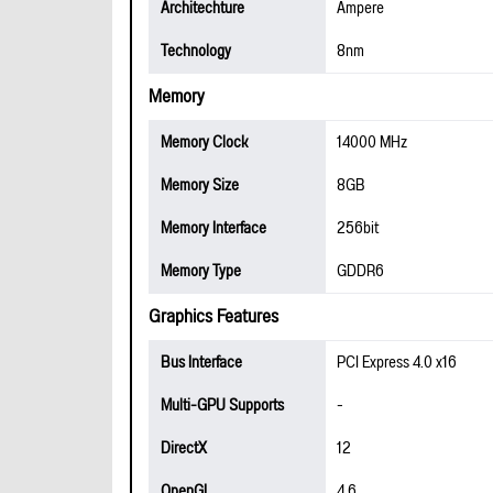
Architechture
Ampere
Technology
8nm
Memory
Memory Clock
14000 MHz
Memory Size
8GB
Memory Interface
256bit
Memory Type
GDDR6
Graphics Features
Bus Interface
PCI Express 4.0 x16
Multi-GPU Supports
-
DirectX
12
OpenGL
4.6