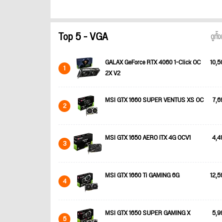
Top 5 - VGA
ดูทั
GALAX GeForce RTX 4060 1-Click OC
10,5
1
2X V2
MSI GTX 1660 SUPER VENTUS XS OC
7,6
2
MSI GTX 1650 AERO ITX 4G OCV1
4,4
3
MSI GTX 1660 Ti GAMING 6G
12,5
4
MSI GTX 1650 SUPER GAMING X
5,9
5