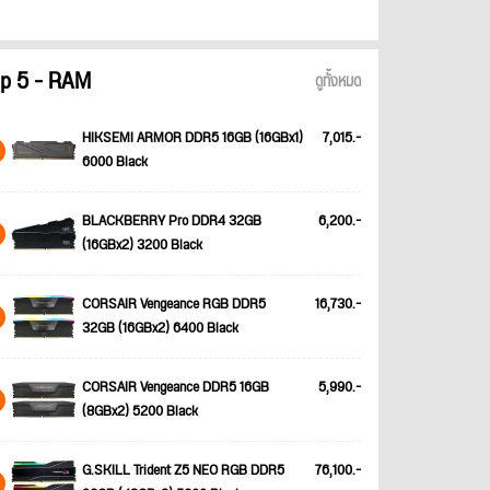
p 5 - RAM
ดูทั้งหมด
HIKSEMI ARMOR DDR5 16GB (16GBx1)
7,015.-
6000 Black
BLACKBERRY Pro DDR4 32GB
6,200.-
(16GBx2) 3200 Black
CORSAIR Vengeance RGB DDR5
16,730.-
32GB (16GBx2) 6400 Black
CORSAIR Vengeance DDR5 16GB
5,990.-
(8GBx2) 5200 Black
G.SKILL Trident Z5 NEO RGB DDR5
76,100.-