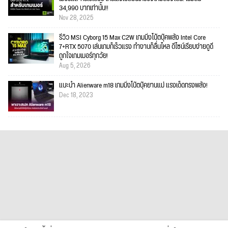
34,990 บาทเท่านั้น!!
Nov 28, 2025
รีวิว MSI Cyborg 15 Max C2W เกมมิ่งโน้ตบุ๊คพลัง Intel Core
7+RTX 5070 เล่นเกมก็เร็วแรง ทำงานก็ลื่นไหล ดีไซน์เรียบง่ายดูดี
ถูกใจเกมเมอร์ทุกวัย!
Aug 5, 2026
แนะนำ Alienware m18 เกมมิ่งโน๊ตบุ๊คยานแม่ แรงเด็ดทรงพลัง!
Dec 18, 2023