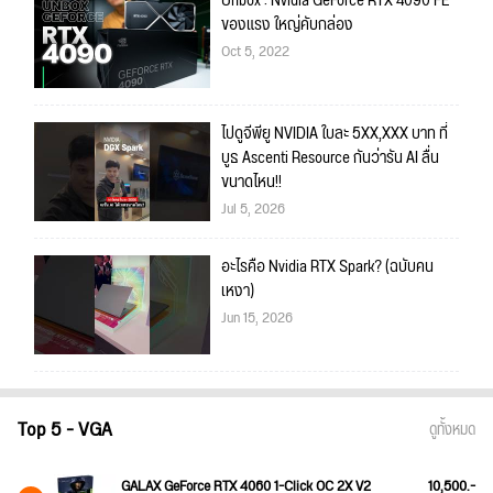
Unbox : Nvidia GeForce RTX 4090 FE
ของแรง ใหญ่คับกล่อง
Oct 5, 2022
ไปดูจีพียู NVIDIA ใบละ 5XX,XXX บาท ที่
บูธ​ Ascenti Resource กันว่ารัน AI ลื่น
ขนาดไหน!!
Jul 5, 2026
อะไรคือ Nvidia RTX Spark? (ฉบับคน
เหงา)
Jun 15, 2026
Top 5 - VGA
ดูทั้งหมด
GALAX GeForce RTX 4060 1-Click OC 2X V2
10,500.-