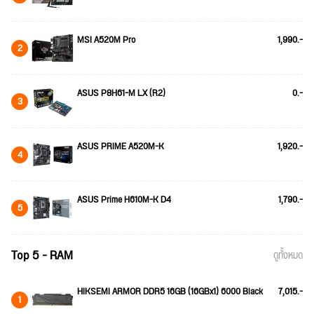
MSI A520M Pro
1,990.-
2
ASUS P8H61-M LX (R2)
0.-
3
ASUS PRIME A520M-K
1,920.-
4
ASUS Prime H610M-K D4
1,790.-
5
Top 5 - RAM
ดูทั้งหมด
HIKSEMI ARMOR DDR5 16GB (16GBx1) 6000 Black
7,015.-
1