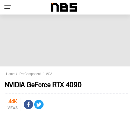
Home
Pc Component
VGA
NVIDIA GeForce RTX 4090
44K
VIEWS