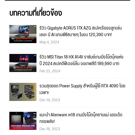
บทความที่เกี่ยวข้อง
รีวิว Gigabyte AORUS 17X AZG สเปคเรือธงลูกเล่น
เยอะ มี AI แทนพีซีสบายๆ ในงบ 120,390 บาท!
May 4, 2024
รีวิว MSI Titan 18 HX A14V ราชันย์เกมมิ่งโน๊ตบุ๊คแห่ง
ปี 2024 สเปคดีฟีเจอร์ล้น จอเทพสีดี 189,990 บาท
Feb 23, 2024
รวมสุดยอด Power Supply สำหรับผู้ใช้ RTX 4090 โดย
เฉพาะ
Dec 19, 2023
แนะนำ Alienware m18 เกมมิ่งโน๊ตบุ๊คยานแม่ แรงเด็ด
ทรงพลัง!
Dec 18, 2023