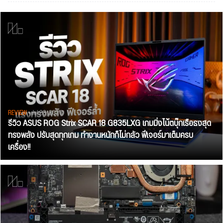
REVIEW
• Jul 28, 2026
รีวิว ASUS ROG Strix SCAR 18 G835LXG เกมมิ่งโน้ตบุ๊กเรือธงสุด
ทรงพลัง ปรับสุดทุกเกม ทำงานหนักก็ไม่กลัว ฟีเจอร์มาเต็มครบ
เครื่อง!!