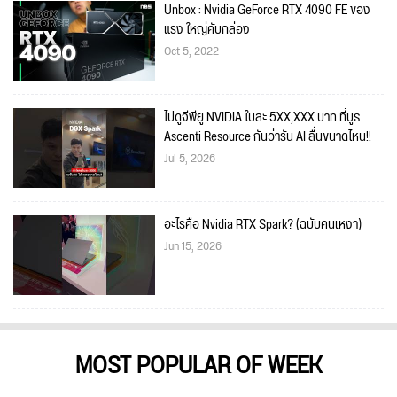
Unbox : Nvidia GeForce RTX 4090 FE ของ
แรง ใหญ่คับกล่อง
Oct 5, 2022
ไปดูจีพียู NVIDIA ใบละ 5XX,XXX บาท ที่บูธ​
Ascenti Resource กันว่ารัน AI ลื่นขนาดไหน!!
Jul 5, 2026
อะไรคือ Nvidia RTX Spark? (ฉบับคนเหงา)
Jun 15, 2026
MOST POPULAR OF WEEK