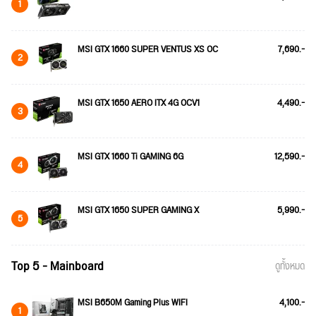
1
MSI GTX 1660 SUPER VENTUS XS OC
7,690.-
2
MSI GTX 1650 AERO ITX 4G OCV1
4,490.-
3
MSI GTX 1660 Ti GAMING 6G
12,590.-
4
MSI GTX 1650 SUPER GAMING X
5,990.-
5
Top 5 - Mainboard
ดูทั้งหมด
MSI B650M Gaming Plus WIFI
4,100.-
1