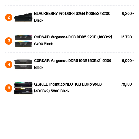
BLACKBERRY Pro DDR4 32GB (16GBx2) 3200
6,200.-
2
Black
CORSAIR Vengeance RGB DDR5 32GB (16GBx2)
16,730.-
3
6400 Black
CORSAIR Vengeance DDR5 16GB (8GBx2) 5200
5,990.-
4
Black
G.SKILL Trident Z5 NEO RGB DDR5 96GB
76,100.-
5
(48GBx2) 5600 Black