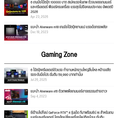
6 เกมมิ่งโน้ตบุ๊ก 100000 บาท สเปคแรงขั้นเทพ ตัวจบของเกมเมอร์
และครีเอเตอร์ ฟีเจอร์ครบเครื่อง แรงสุดไม่ง้อคอมประกอบ อัพเดตปี
2026
Apr 23, 2026
แนะนำ Alienware m18 เกมมิ่งโน๊ตบุ๊คยานแม่ แรงเด็ดทรงพลัง!
Dec 18, 2023
Gaming Zone
6 โน๊ตบุ๊คครีเอเตอร์ตัวแรง ทำงานหนักงานใหญ่ลื่นไหล หน้าจอสีต
รงระดับมือโปร เริ่มต้น 59,990 บาทเท่านั้น!
Jul 26, 2025
แนะนำ Alienware x16 ตัวเทพเพื่อเกมเมอร์อารยธรรมต่างดาว!
Sep 4, 2023
ชี้เป้าแล็ปท็อป GeForce RTX™ 4 รุ่นเด็ด ที่มาพร้อมชิป AI สำหรับเกม
เมอร์และครีเอเตอร์ ใครเล็งเปลี่ยนเครื่องใหม่ต้องโดน! เริ่มต้น