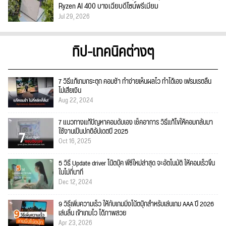
Ryzen AI 400 บางเฉียบดีไซน์พรีเมียม
Jul 29, 2026
ทิป-เทคนิคต่างๆ
7 วิธีแก้เกมกระตุก คอมช้า ทำง่ายเห็นผลไว ทำได้เอง เฟรมเรตลื่น
ไม่เสียเงิน
Aug 22, 2024
7 แนวทางแก้ปัญหาคอมดับเอง เช็คอาการ วิธีแก้ไขให้คอมกลับมา
ใช้งานเป็นปกติอัปเดตปี 2025
Oct 16, 2025
5 วิธี Update driver โน๊ตบุ๊ค พีซีใหม่ล่าสุด จะอัตโนมัติ ให้คอมเร็วขึ้น
ในไม่กี่นาที
Dec 12, 2024
9 วิธีเพิ่มความเร็ว ให้กับเกมมิ่งโน้ตบุ๊กสำหรับเล่นเกม AAA ปี 2026
เล่นลื่น เข้าเกมไว ได้ภาพสวย
Apr 23, 2026