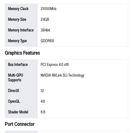
Memory Clock
21000MHz
Memory Size
24GB
Memory Interface
384bit
Memory Type
GDDR6X
Graphics Features
Bus Interface
PCI Express 4.0 x16
Multi-GPU
NVIDIA NVLink SLI Technology
Supports
DirectX
12
OpenGL
4.6
Shader Model
6.6
Port Connector