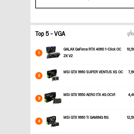
Top 5 - VGA
ดูทั
GALAX GeForce RTX 4060 1-Click OC
10,5
1
2X V2
MSI GTX 1660 SUPER VENTUS XS OC
7,6
2
MSI GTX 1650 AERO ITX 4G OCV1
4,4
3
MSI GTX 1660 Ti GAMING 6G
12,5
4