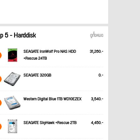
p 5 - Harddisk
ดูทั้งหมด
SEAGATE IronWolf Pro NAS HDD
31,260.-
+Rescue 24TB
SEAGATE 320GB
0.-
Western Digital Blue 1TB WD10EZEX
3,540.-
SEAGATE SkyHawk +Rescue 2TB
4,450.-