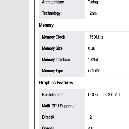
Architechture
Turing
Technology
12nm
Memory
Memory Clock
1750MHz
Memory Size
6GB
Memory Interface
192bit
Memory Type
GDDR6
Graphics Features
Bus Interface
PCI Express 3.0 x16
Multi-GPU Supports
-
DirectX
12
OpenGL
4.6