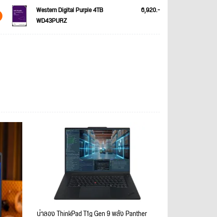
Western Digital Purple 4TB
6,920.-
WD43PURZ
น่าลอง ThinkPad T1g Gen 9 พลัง Panther