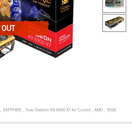
SAPPHIRE
Toxic Radeon RX 6900 XT Air Cooled
AMD
16GB