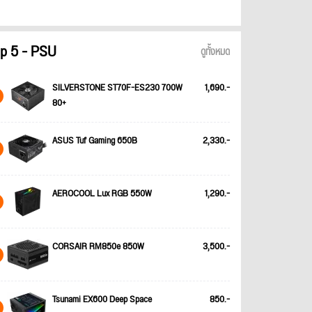
p 5 - PSU
ดูทั้งหมด
SILVERSTONE ST70F-ES230 700W
1,690.-
80+
ASUS Tuf Gaming 650B
2,330.-
AEROCOOL Lux RGB 550W
1,290.-
CORSAIR RM850e 850W
3,500.-
Tsunami EX600 Deep Space
850.-