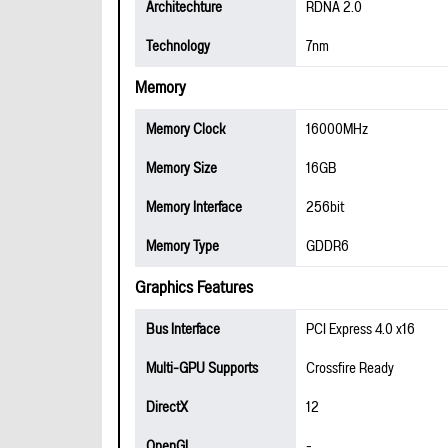
Architechture
RDNA 2.0
Technology
7nm
Memory
Memory Clock
16000MHz
Memory Size
16GB
Memory Interface
256bit
Memory Type
GDDR6
Graphics Features
Bus Interface
PCI Express 4.0 x16
Multi-GPU Supports
Crossfire Ready
DirectX
12
OpenGL
-