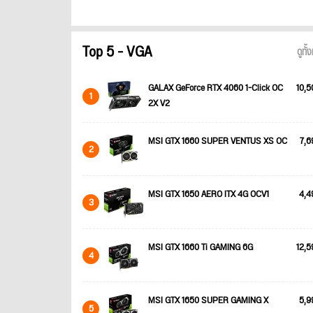
Top 5 - VGA
ดูทั
GALAX GeForce RTX 4060 1-Click OC
10,5
1
2X V2
MSI GTX 1660 SUPER VENTUS XS OC
7,6
2
MSI GTX 1650 AERO ITX 4G OCV1
4,4
3
MSI GTX 1660 Ti GAMING 6G
12,5
4
MSI GTX 1650 SUPER GAMING X
5,9
5