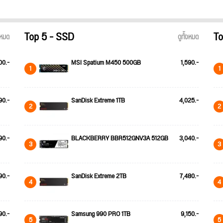
Top 5 - SSD
To
้งหมด
ดูทั้งหมด
00.-
MSI Spatium M450 500GB
1,590.-
1
1
90.-
SanDisk Extreme 1TB
4,025.-
2
2
90.-
BLACKBERRY BBR512GNV3A 512GB
3,040.-
3
3
90.-
SanDisk Extreme 2TB
7,480.-
4
4
90.-
Samsung 990 PRO 1TB
9,150.-
5
5