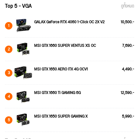
Top 5 - VGA
ดูทั้งหมด
GALAX GeForce RTX 4060 1-Click OC 2X V2
10,500.-
1
MSI GTX 1660 SUPER VENTUS XS OC
7,690.-
2
MSI GTX 1650 AERO ITX 4G OCV1
4,490.-
3
MSI GTX 1660 Ti GAMING 6G
12,590.-
4
MSI GTX 1650 SUPER GAMING X
5,990.-
5