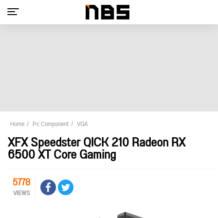
Home
Pc Component
VGA
XFX Speedster QICK 210 Radeon RX
6500 XT Core Gaming
5778
VIEWS