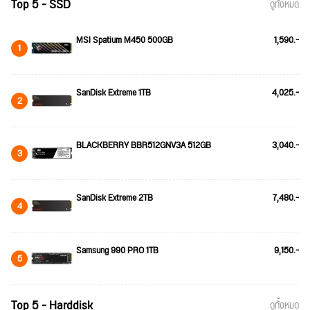
Top 5 - SSD
ดูทั้งหมด
MSI Spatium M450 500GB
1,590.-
1
SanDisk Extreme 1TB
4,025.-
2
BLACKBERRY BBR512GNV3A 512GB
3,040.-
3
SanDisk Extreme 2TB
7,480.-
4
Samsung 990 PRO 1TB
9,150.-
5
Top 5 - Harddisk
ดูทั้งหมด