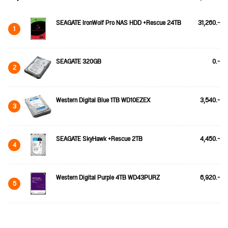
SEAGATE IronWolf Pro NAS HDD +Rescue 24TB
31,260.-
1
SEAGATE 320GB
0.-
2
Western Digital Blue 1TB WD10EZEX
3,540.-
3
SEAGATE SkyHawk +Rescue 2TB
4,450.-
4
Western Digital Purple 4TB WD43PURZ
6,920.-
5