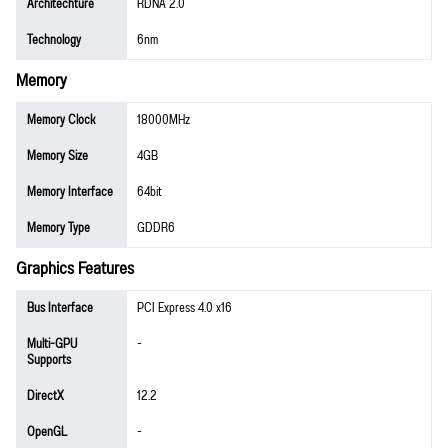
Architechture
RDNA 2.0
Technology
6nm
Memory
Memory Clock
18000MHz
Memory Size
4GB
Memory Interface
64bit
Memory Type
GDDR6
Graphics Features
Bus Interface
PCI Express 4.0 x16
Multi-GPU
-
Supports
DirectX
12.2
OpenGL
-