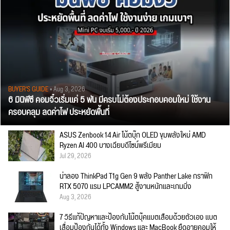
BUYER'S GUIDE
• Aug 3, 2026
6 มินิพีซี คอมจิ๋วเริ่มแค่ 5 พัน มีครบไม่ต้องประกอบคอมใหม่ ใช้งาน
ครอบคลุม ลดค่าไฟ ประหยัดพื้นที่
ASUS Zenbook 14 Air โน้ตบุ๊ก OLED ขุมพลังใหม่ AMD
Ryzen AI 400 บางเฉียบดีไซน์พรีเมียม
Jul 29, 2026
น่าลอง ThinkPad T1g Gen 9 พลัง Panther Lake กราฟิก
RTX 5070 แรม LPCAMM2 สู้งานหนักและเกมมิ่ง
Aug 3, 2026
7 วิธีแก้ปัญหาและป้องกันโน๊ตบุ๊คแบตเสื่อมด้วยตัวเอง แบต
เสื่อมป้องกันได้ทั้ง Windows และ MacBook ยืดอายุคอมให้