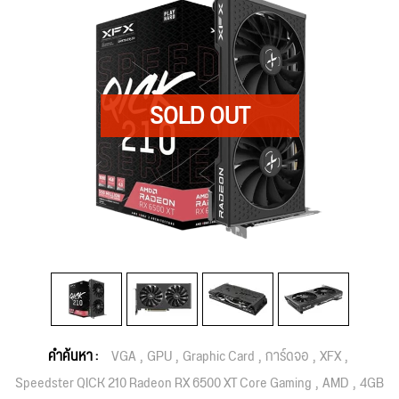
คำค้นหา :
VGA
GPU
Graphic Card
การ์ดจอ
XFX
Speedster QICK 210 Radeon RX 6500 XT Core Gaming
AMD
4GB