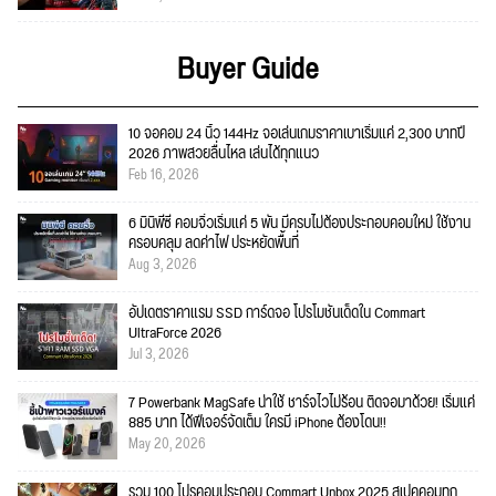
Buyer Guide
10 จอคอม 24 นิ้ว 144Hz จอเล่นเกมราคาเบาเริ่มแค่ 2,300 บาทปี
2026 ภาพสวยลื่นไหล เล่นได้ทุกแนว
Feb 16, 2026
6 มินิพีซี คอมจิ๋วเริ่มแค่ 5 พัน มีครบไม่ต้องประกอบคอมใหม่ ใช้งาน
ครอบคลุม ลดค่าไฟ ประหยัดพื้นที่
Aug 3, 2026
อัปเดตราคาแรม SSD การ์ดจอ โปรโมชั่นเด็ดใน Commart
UltraForce 2026
Jul 3, 2026
7 Powerbank MagSafe น่าใช้ ชาร์จไวไม่ร้อน ติดจอมาด้วย! เริ่มแค่
885 บาท ได้ฟีเจอร์จัดเต็ม ใครมี iPhone ต้องโดน!!
May 20, 2026
รวม 100 โปรคอมประกอบ Commart Unbox 2025 สเปคคอมทุก