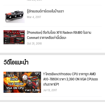
รู้จักแบรนด์การ์ดจอในบ้านเรา
Mar 4, 2017
[Promotion] ถึงกับร้อง XFX Radeon RX480 ในงาน
Commart ราคาเหลือเท่านี้เนี่ยนะ
Oct 31, 2016
วิดีโอแนะนำ
!! โคตรBench!!ทดสอบ CPU ราคาถูก AMD
A10-7860K ราคา 3,390 ON VGA CPUแรง
เกินราคาEP1
Jul 13, 2017