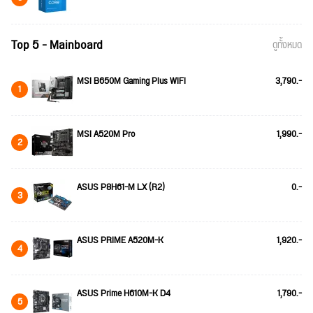
Top 5 - Mainboard
ดูทั้งหมด
MSI B650M Gaming Plus WIFI
3,790.-
1
MSI A520M Pro
1,990.-
2
ASUS P8H61-M LX (R2)
0.-
3
ASUS PRIME A520M-K
1,920.-
4
ASUS Prime H610M-K D4
1,790.-
5