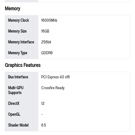
Memory
Memory Clock
16000MHz
Memory Size
16GB
Memory Interface
256bit
Memory Type
GDDR6
Graphics Features
Bus Interface
PCI Express 4.0 x16
Multi-GPU
Crossfire Ready
Supports
DirectX
12
OpenGL
-
Shader Model
6.5