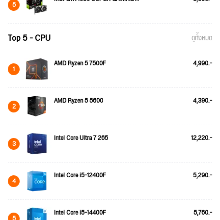
5
Top 5 - CPU
ดูทั้งหมด
AMD Ryzen 5 7500F
4,990.-
1
AMD Ryzen 5 5600
4,390.-
2
Intel Core Ultra 7 265
12,220.-
3
Intel Core i5-12400F
5,290.-
4
Intel Core i5-14400F
5,760.-
5