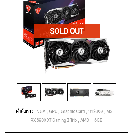
คำค้นหา :
VGA
GPU
Graphic Card
การ์ดจอ
MSI
RX 6900 XT Gaming Z Trio
AMD
16GB