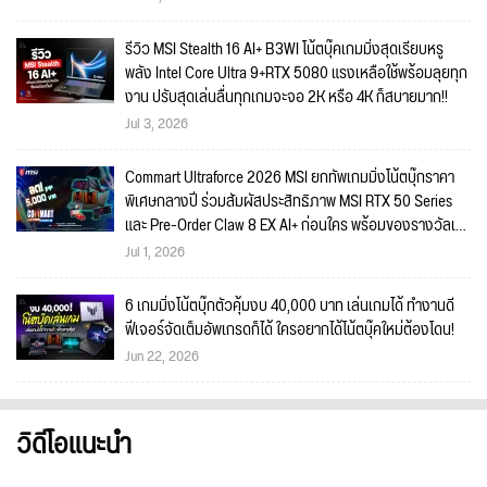
รีวิว MSI Stealth 16 AI+ B3WI โน้ตบุ๊คเกมมิ่งสุดเรียบหรู
พลัง Intel Core Ultra 9+RTX 5080 แรงเหลือใช้พร้อมลุยทุก
งาน ปรับสุดเล่นลื่นทุกเกมจะจอ 2K หรือ 4K ก็สบายมาก!!
Jul 3, 2026
Commart Ultraforce 2026 MSI ยกทัพเกมมิ่งโน้ตบุ๊กราคา
พิเศษกลางปี ร่วมสัมผัสประสิทธิภาพ MSI RTX 50 Series
และ Pre-Order Claw 8 EX AI+ ก่อนใคร พร้อมของรางวัลเข้า
ร่วมกิจกรรมในงาน!
Jul 1, 2026
6 เกมมิ่งโน้ตบุ๊กตัวคุ้มงบ 40,000 บาท เล่นเกมได้ ทำงานดี
ฟีเจอร์จัดเต็มอัพเกรดก็ได้ ใครอยากได้โน้ตบุ๊คใหม่ต้องโดน!
Jun 22, 2026
วิดีโอแนะนำ