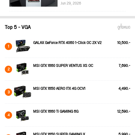
Jun 29, 2026
Top 5 - VGA
ดูทั้งหมด
GALAX GeForce RTX 4060 1-Click OC 2X V2
10,500.-
1
MSI GTX 1660 SUPER VENTUS XS OC
7,690.-
2
MSI GTX 1650 AERO ITX 4G OCV1
4,490.-
3
MSI GTX 1660 Ti GAMING 6G
12,590.-
4
MSI GTX 1650 SUPER GAMING X
5,990.-