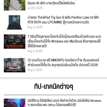
Ryzen AI 400 บางเฉียบดีไซน์พรีเมียม
Jul 29, 2026
น่าลอง ThinkPad T1g Gen 9 พลัง Panther Lake กราฟิก
RTX 5070 แรม LPCAMM2 สู้งานหนักและเกมมิ่ง
Aug 3, 2026
7 วิธีแก้ปัญหาและป้องกันโน๊ตบุ๊คแบตเสื่อมด้วยตัวเอง แบต
เสื่อมป้องกันได้ทั้ง Windows และ MacBook ยืดอายุคอมให้
ใช้ได้อีกหลายปี!
Aug 5, 2026
12 เกมเก็บเวล ฟรี MMORPG ท่องโลกกว้าง ตีมอนสเตอร์
ฟาร์มของได้ทั้งวัน สนุกสุดมันส์บนมือถือ อัปเดตปี 2026
Aug 5, 2026
ทิป-เทคนิคต่างๆ
เปิดใช้งาน โน๊ตบุ๊คใหม่ 2025 ตั้งค่าอะไรบ้าง ฉบับมือใหม่ Windows
11 ลงทะเบียน MS Office โปรแกรมฟรีน่าใช้