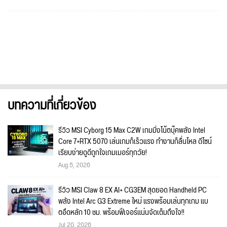
บทความที่เกี่ยวข้อง
รีวิว MSI Cyborg 15 Max C2W เกมมิ่งโน้ตบุ๊คพลัง Intel
Core 7+RTX 5070 เล่นเกมก็เร็วแรง ทำงานก็ลื่นไหล ดีไซน์
เรียบง่ายดูดีถูกใจเกมเมอร์ทุกวัย!
Aug 5, 2026
รีวิว MSI Claw 8 EX AI+ CG3EM สุดยอด Handheld PC
พลัง Intel Arc G3 Extreme ใหม่ แรงพร้อมเล่นทุกเกม แบ
ตอึดหลัก 10 ชม. พร้อมฟีเจอร์แน่นจัดเต็มถึงใจ!!
Jul 20, 2026