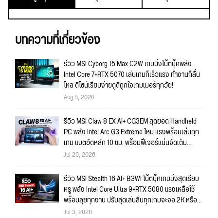
บทความที่เกี่ยวข้อง
รีวิว MSI Cyborg 15 Max C2W เกมมิ่งโน้ตบุ๊คพลัง
Intel Core 7+RTX 5070 เล่นเกมก็เร็วแรง ทำงานก็ลื่น
ไหล ดีไซน์เรียบง่ายดูดีถูกใจเกมเมอร์ทุกวัย!
Aug 5, 2026
รีวิว MSI Claw 8 EX AI+ CG3EM สุดยอด Handheld
PC พลัง Intel Arc G3 Extreme ใหม่ แรงพร้อมเล่นทุก
เกม แบตอึดหลัก 10 ชม. พร้อมฟีเจอร์แน่นจัดเต็ม
ถึงใจ!!
Jul 20, 2026
รีวิว MSI Stealth 16 AI+ B3WI โน้ตบุ๊คเกมมิ่งสุดเรียบ
หรู พลัง Intel Core Ultra 9+RTX 5080 แรงเหลือใช้
พร้อมลุยทุกงาน ปรับสุดเล่นลื่นทุกเกมจะจอ 2K หรือ
4K ก็สบายมาก!!
Jul 3, 2026