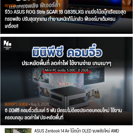
REVIEW
• Jul 28, 2026
รีวิว ASUS ROG Strix SCAR 18 G835LXG เกมมิ่งโน้ตบุ๊กเรือธงสุด
ทรงพลัง ปรับสุดทุกเกม ทำงานหนักก็ไม่กลัว ฟีเจอร์มาเต็มครบ
เครื่อง!!
BUYER'S GUIDE
• Aug 3, 2026
6 มินิพีซี คอมจิ๋วเริ่มแค่ 5 พัน มีครบไม่ต้องประกอบคอมใหม่ ใช้งาน
ครอบคลุม ลดค่าไฟ ประหยัดพื้นที่
ASUS Zenbook 14 Air โน้ตบุ๊ก OLED ขุมพลังใหม่ AMD