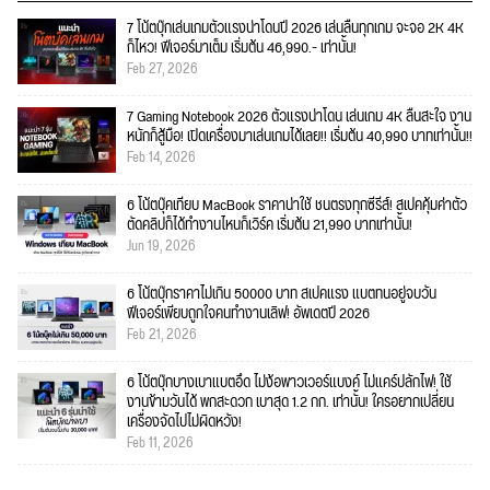
7 โน้ตบุ๊กเล่นเกมตัวแรงน่าโดนปี 2026 เล่นลื่นทุกเกม จะจอ 2K 4K
ก็ไหว! ฟีเจอร์มาเต็ม เริ่มต้น 46,990.- เท่านั้น!
Feb 27, 2026
7 Gaming Notebook 2026 ตัวแรงน่าโดน เล่นเกม 4K ลื่นสะใจ งาน
หนักก็สู้มือ! เปิดเครื่องมาเล่นเกมได้เลย!! เริ่มต้น 40,990 บาทเท่านั้น!!
Feb 14, 2026
6 โน้ตบุ๊คเทียบ MacBook ราคาน่าใช้ ชนตรงทุกซีรีส์! สเปคคุ้มค่าตัว
ตัดคลิปก็ได้ทำงานไหนก็เวิร์ค เริ่มต้น 21,990 บาทเท่านั้น!
Jun 19, 2026
6 โน้ตบุ๊กราคาไม่เกิน 50000 บาท สเปคแรง แบตทนอยู่จบวัน
ฟีเจอร์เพียบถูกใจคนทำงานเลิฟ! อัพเดตปี 2026
Feb 21, 2026
6 โน้ตบุ๊กบางเบาแบตอึด ไม่ง้อพาวเวอร์แบงค์ ไม่แคร์ปลั๊กไฟ! ใช้
งานข้ามวันได้ พกสะดวก เบาสุด 1.2 กก. เท่านั้น! ใครอยากเปลี่ยน
เครื่องจัดไปไม่ผิดหวัง!
Feb 11, 2026