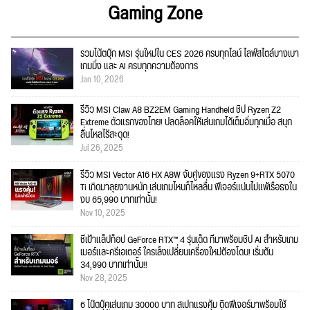
Gaming Zone
รวมโน้ตบุ๊ก MSI รุ่นใหม่ใน CES 2026 ครบทุกไลน์ ไลฟ์สไตล์บางเบา
เกมมิ่ง และ AI ครบทุกความต้องการ
Jan 10, 2026
รีวิว MSI Claw A8 BZ2EM Gaming Handheld ชิป Ryzen Z2
Extreme ตัวแรกของไทย! ปลดล็อคให้เล่นเกมได้เต็มอิ่มทุกเมื่อ สนุก
ลื่นไหลไร้สะดุด!
Jul 26, 2025
รีวิว MSI Vector A16 HX A8W จับคู่ของแรง Ryzen 9+RTX 5070
Ti เกิดมาลุยงานหนัก เล่นเกมไหนก็ไหลลื่น ฟีเจอร์แน่นไม่แพ้เรือธงใน
งบ 65,990 บาทเท่านั้น!
Nov 10, 2025
ชี้เป้าแล็ปท็อป GeForce RTX™ 4 รุ่นเด็ด ที่มาพร้อมชิป AI สำหรับเกม
เมอร์และครีเอเตอร์ ใครเล็งเปลี่ยนเครื่องใหม่ต้องโดน! เริ่มต้น
34,990 บาทเท่านั้น!!
Nov 28, 2025
6 โน๊ตบุ๊คเล่นเกม 30000 บาท สเปกแรงคุ้ม ติดฟีเจอร์มาพร้อมใช้