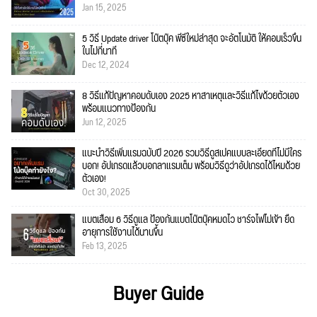
Jan 15, 2025
5 วิธี Update driver โน๊ตบุ๊ค พีซีใหม่ล่าสุด จะอัตโนมัติ ให้คอมเร็วขึ้น
ในไม่กี่นาที
Dec 12, 2024
8 วิธีแก้ปัญหาคอมดับเอง 2025 หาสาเหตุและวิธีแก้ไขด้วยตัวเอง
พร้อมแนวทางป้องกัน
Jun 12, 2025
แนะนำวิธีเพิ่มแรมฉบับปี 2026 รวมวิธีดูสเปคแบบละเอียดที่ไม่มีใคร
บอก! อัปเกรดแล้วบอกลาแรมเต็ม พร้อมวิธีดูว่าอัปเกรดได้ไหมด้วย
ตัวเอง!
Oct 30, 2025
แบตเสื่อม 6 วิธีดูแล ป้องกันแบตโน๊ตบุ๊คหมดไว ชาร์จไฟไม่เข้า ยืด
อายุการใช้งานได้นานขึ้น
Feb 13, 2025
Buyer Guide