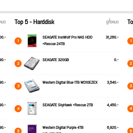
Top 5 - Harddisk
To
้งหมด
ดูทั้งหมด
00.-
SEAGATE IronWolf Pro NAS HDD
31,260.-
1
1
+Rescue 24TB
90.-
SEAGATE 320GB
0.-
2
2
90.-
Western Digital Blue 1TB WD10EZEX
3,540.-
3
3
90.-
SEAGATE SkyHawk +Rescue 2TB
4,450.-
4
4
90.-
Western Digital Purple 4TB
6,920.-
5
5