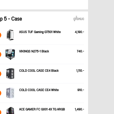
p 5 - Case
ดูทั้งหมด
ASUS TUF Gaming GT501 White
4,190.-
VIKINGS N275-1 Black
740.-
COLD COOL CASE CE4 Black
1,110.-
COLD COOL CASE CE4 White
910.-
ACE GAMER FC G001 4X TG ARGB
1,490.-