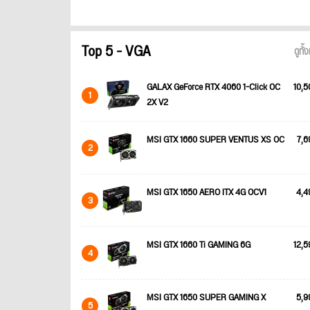
Top 5 - VGA
ดูทั
GALAX GeForce RTX 4060 1-Click OC
10,5
1
2X V2
MSI GTX 1660 SUPER VENTUS XS OC
7,6
2
MSI GTX 1650 AERO ITX 4G OCV1
4,4
3
MSI GTX 1660 Ti GAMING 6G
12,5
4
MSI GTX 1650 SUPER GAMING X
5,9
5