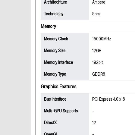
Architechture
Ampere
Technology
8nm
Memory
Memory Clock
15000MHz
Memory Size
12GB
Memory Interface
192bit
Memory Type
GDDR6
Graphics Features
Bus Interface
PCI Express 4.0 x16
Multi-GPU Supports
-
DirectX
12
OpenGL
-