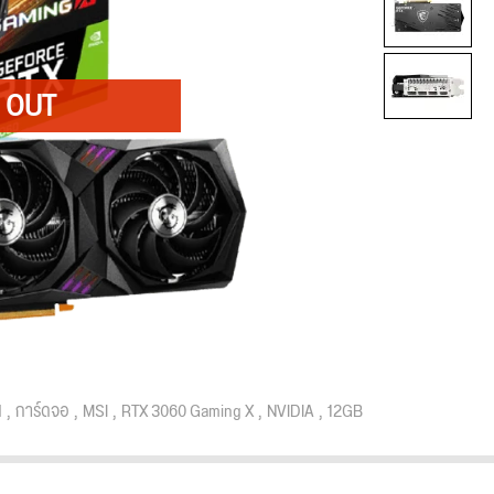
d
การ์ดจอ
MSI
RTX 3060 Gaming X
NVIDIA
12GB