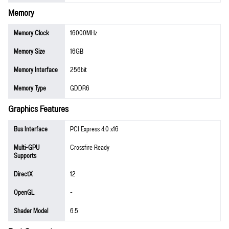
Memory
Memory Clock
16000MHz
Memory Size
16GB
Memory Interface
256bit
Memory Type
GDDR6
Graphics Features
Bus Interface
PCI Express 4.0 x16
Multi-GPU
Crossfire Ready
Supports
DirectX
12
OpenGL
-
Shader Model
6.5