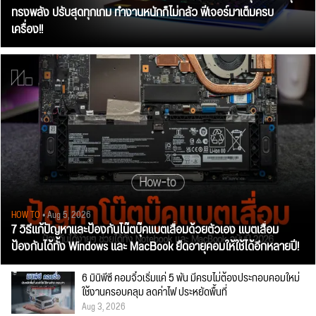
ทรงพลัง ปรับสุดทุกเกม ทำงานหนักก็ไม่กลัว ฟีเจอร์มาเต็มครบ
เครื่อง!!
HOW TO
• Aug 5, 2026
7 วิธีแก้ปัญหาและป้องกันโน๊ตบุ๊คแบตเสื่อมด้วยตัวเอง แบตเสื่อม
ป้องกันได้ทั้ง Windows และ MacBook ยืดอายุคอมให้ใช้ได้อีกหลายปี!
6 มินิพีซี คอมจิ๋วเริ่มแค่ 5 พัน มีครบไม่ต้องประกอบคอมใหม่
ใช้งานครอบคลุม ลดค่าไฟ ประหยัดพื้นที่
Aug 3, 2026