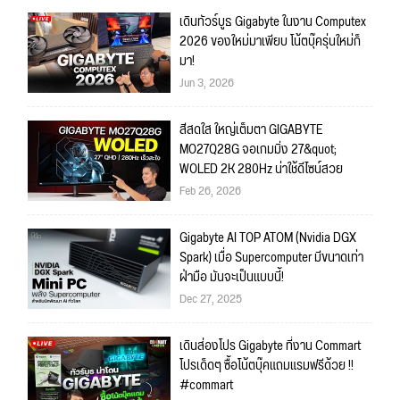
เดินทัวร์บูธ Gigabyte ในงาน Computex
2026 ของใหม่มาเพียบ โน้ตบุ๊ครุ่นใหม่ก็
มา!
Jun 3, 2026
สีสดใส ใหญ่เต็มตา GIGABYTE
MO27Q28G จอเกมมิ่ง 27&quot;
WOLED 2K 280Hz น่าใช้ดีไซน์สวย
Feb 26, 2026
Gigabyte AI TOP ATOM (Nvidia DGX
Spark) เมื่อ Supercomputer มีขนาดเท่า
ฝ่ามือ มันจะเป็นแบบนี้!
Dec 27, 2025
เดินส่องโปร Gigabyte ที่งาน Commart
โปรเด็ดๆ ซื้อโน้ตบุ๊คแถมแรมฟรีด้วย !!
#commart