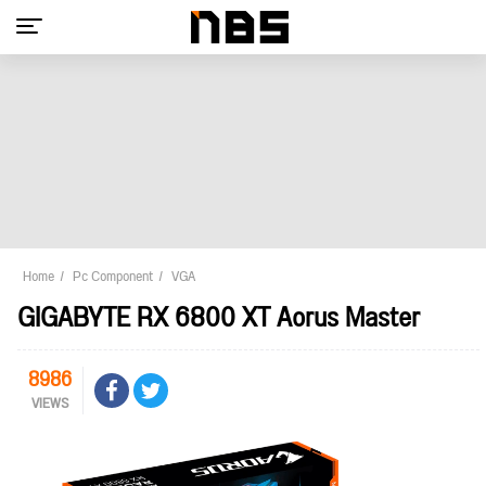
Home
Pc Component
VGA
GIGABYTE RX 6800 XT Aorus Master
8986
VIEWS