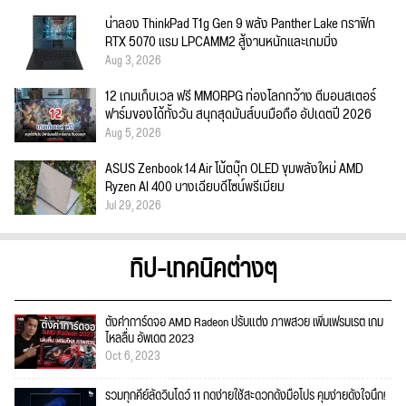
น่าลอง ThinkPad T1g Gen 9 พลัง Panther Lake กราฟิก
RTX 5070 แรม LPCAMM2 สู้งานหนักและเกมมิ่ง
Aug 3, 2026
12 เกมเก็บเวล ฟรี MMORPG ท่องโลกกว้าง ตีมอนสเตอร์
ฟาร์มของได้ทั้งวัน สนุกสุดมันส์บนมือถือ อัปเดตปี 2026
Aug 5, 2026
ASUS Zenbook 14 Air โน้ตบุ๊ก OLED ขุมพลังใหม่ AMD
Ryzen AI 400 บางเฉียบดีไซน์พรีเมียม
Jul 29, 2026
ทิป-เทคนิคต่างๆ
ตั้งค่าการ์ดจอ AMD Radeon ปรับแต่ง ภาพสวย เพิ่มเฟรมเรต เกม
ไหลลื่น อัพเดต 2023
Oct 6, 2023
รวมทุกคีย์ลัดวินโดว์ 11 กดง่ายใช้สะดวกดั่งมือโปร คุมง่ายดั่งใจนึก!