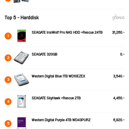
Top 5 - Harddisk
ดูทั้งหมด
SEAGATE IronWolf Pro NAS HDD +Rescue 24TB
31,260.-
1
SEAGATE 320GB
0.-
2
Western Digital Blue 1TB WD10EZEX
3,540.-
3
SEAGATE SkyHawk +Rescue 2TB
4,450.-
4
Western Digital Purple 4TB WD43PURZ
6,920.-
5