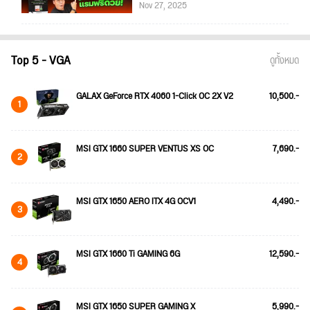
Nov 27, 2025
Top 5 - VGA
ดูทั้งหมด
GALAX GeForce RTX 4060 1-Click OC 2X V2
10,500.-
1
MSI GTX 1660 SUPER VENTUS XS OC
7,690.-
2
MSI GTX 1650 AERO ITX 4G OCV1
4,490.-
3
MSI GTX 1660 Ti GAMING 6G
12,590.-
4
MSI GTX 1650 SUPER GAMING X
5,990.-