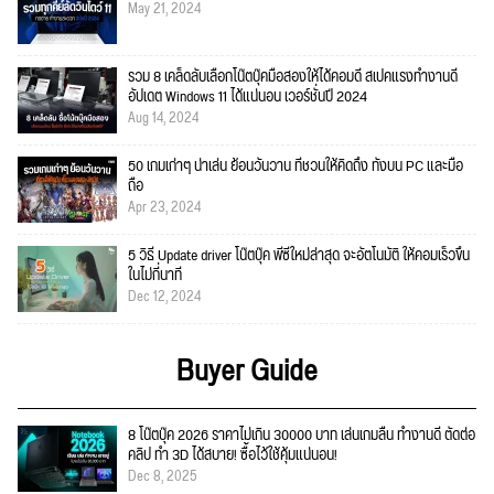
May 21, 2024
รวม 8 เคล็ดลับเลือกโน๊ตบุ๊คมือสองให้ได้คอมดี สเปคแรงทำงานดี
อัปเดต Windows 11 ได้แน่นอน เวอร์ชั่นปี 2024
Aug 14, 2024
50 เกมเก่าๆ น่าเล่น ย้อนวันวาน ที่ชวนให้คิดถึง ทั้งบน PC และมือ
ถือ
Apr 23, 2024
5 วิธี Update driver โน๊ตบุ๊ค พีซีใหม่ล่าสุด จะอัตโนมัติ ให้คอมเร็วขึ้น
ในไม่กี่นาที
Dec 12, 2024
Buyer Guide
8 โน๊ตบุ๊ค 2026 ราคาไม่เกิน 30000 บาท เล่นเกมลื่น ทำงานดี ตัดต่อ
คลิป ทำ 3D ได้สบาย! ซื้อไว้ใช้คุ้มแน่นอน!
Dec 8, 2025