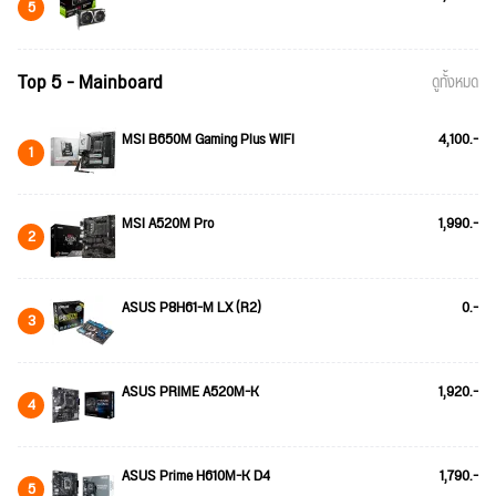
5
Top 5 - Mainboard
ดูทั้งหมด
MSI B650M Gaming Plus WIFI
4,100.-
1
MSI A520M Pro
1,990.-
2
ASUS P8H61-M LX (R2)
0.-
3
ASUS PRIME A520M-K
1,920.-
4
ASUS Prime H610M-K D4
1,790.-
5