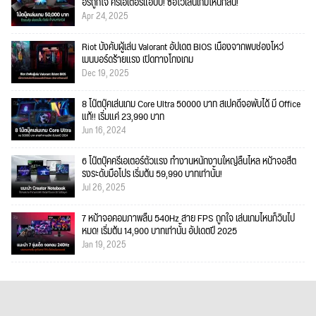
อร์ถูกใจ ครีเอเตอร์แฮปปี้! ซื้อไว้เล่นเกมไหนก็ลื่น!
Apr 24, 2025
Riot บังคับผู้เล่น Valorant อัปเดต BIOS เนื่องจากพบช่องโหว่
เมนบอร์ดร้ายแรง เปิดทางโกงเกม
Dec 19, 2025
8 โน๊ตบุ๊คเล่นเกม Core Ultra 50000 บาท สเปคดีจอพับได้ มี Office
แท้!! เริ่มแค่ 23,990 บาท
Jun 16, 2024
6 โน๊ตบุ๊คครีเอเตอร์ตัวแรง ทำงานหนักงานใหญ่ลื่นไหล หน้าจอสีต
รงระดับมือโปร เริ่มต้น 59,990 บาทเท่านั้น!
Jul 26, 2025
7 หน้าจอคอมภาพลื่น 540Hz สาย FPS ถูกใจ เล่นเกมไหนก็วินไป
หมด! เริ่มต้น 14,900 บาทเท่านั้น อัปเดตปี 2025
Jan 19, 2025