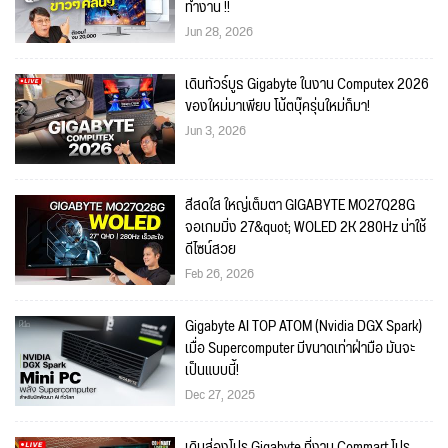
ทำงาน !!
Jun 28, 2026
เดินทัวร์บูธ Gigabyte ในงาน Computex 2026
ของใหม่มาเพียบ โน้ตบุ๊ครุ่นใหม่ก็มา!
Jun 3, 2026
สีสดใส ใหญ่เต็มตา GIGABYTE MO27Q28G
จอเกมมิ่ง 27&quot; WOLED 2K 280Hz น่าใช้
ดีไซน์สวย
Feb 26, 2026
Gigabyte AI TOP ATOM (Nvidia DGX Spark)
เมื่อ Supercomputer มีขนาดเท่าฝ่ามือ มันจะ
เป็นแบบนี้!
Dec 27, 2025
เดินส่องโปร Gigabyte ที่งาน Commart โปร