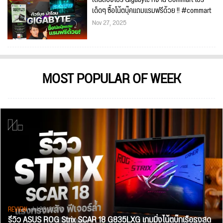
เด็ดๆ ซื้อโน้ตบุ๊คแถมแรมฟรีด้วย !! #commart
Nov 27, 2025
MOST POPULAR OF WEEK
REVIEW
• Jul 28, 2026
รีวิว ASUS ROG Strix SCAR 18 G835LXG เกมมิ่งโน้ตบุ๊กเรือธงสุด