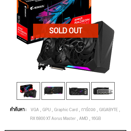
คำค้นหา :
VGA
GPU
Graphic Card
การ์ดจอ
GIGABYTE
RX 6800 XT Aorus Master
AMD
16GB