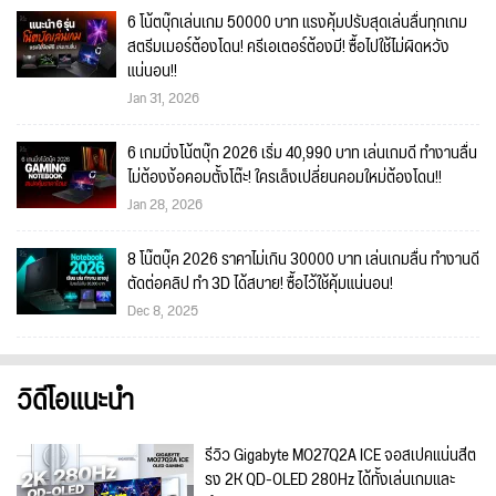
6 โน้ตบุ๊กเล่นเกม 50000 บาท แรงคุ้มปรับสุดเล่นลื่นทุกเกม
สตรีมเมอร์ต้องโดน! ครีเอเตอร์ต้องมี! ซื้อไปใช้ไม่ผิดหวัง
แน่นอน!!
Jan 31, 2026
6 เกมมิ่งโน้ตบุ๊ก 2026 เริ่ม 40,990 บาท เล่นเกมดี ทำงานลื่น
ไม่ต้องง้อคอมตั้งโต๊ะ! ใครเล็งเปลี่ยนคอมใหม่ต้องโดน!!
Jan 28, 2026
8 โน๊ตบุ๊ค 2026 ราคาไม่เกิน 30000 บาท เล่นเกมลื่น ทำงานดี
ตัดต่อคลิป ทำ 3D ได้สบาย! ซื้อไว้ใช้คุ้มแน่นอน!
Dec 8, 2025
วิดีโอแนะนำ
รีวิว Gigabyte MO27Q2A ICE จอสเปคแน่นสีต
รง 2K QD-OLED 280Hz ได้ทั้งเล่นเกมและ