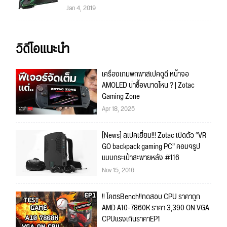
Jan 4, 2019
วิดีโอแนะนำ
เครื่องเกมพกพาสเปคดูดี หน้าจอ
AMOLED น่าซื้อขนาดไหน ? | Zotac
Gaming Zone
Apr 18, 2025
[News] สเปคเยี่ยม!!! Zotac เปิดตัว “VR
GO backpack gaming PC” คอมฯรูป
แบบกระเป๋าสะพายหลัง #116
Nov 15, 2016
!! โคตรBench!!ทดสอบ CPU ราคาถูก
AMD A10-7860K ราคา 3,390 ON VGA
CPUแรงเกินราคาEP1