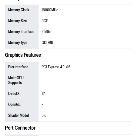
Memory Clock
16000MHz
Memory Size
8GB
Memory Interface
256bit
Memory Type
GDDR6
Graphics Features
Bus Interface
PCI Express 4.0 x16
Multi-GPU
-
Supports
DirectX
12
OpenGL
-
Shader Model
6.5
Port Connector