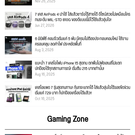
Nov 26, 2025
7 เคส AirPods 4 น่าใช้ ใส่แล้วชาร์จไร้สายได้ ดีไซน์สวยไม่เหมือนใคร
ทนระดับ MIL-STD 810G ของดีแบบนี้มีไว้ใช้แล้วอุ่นใจ!
Jun 27, 2026
6 มินิพีซี คอมจิ๋วเริ่มแค่ 5 พัน มีครบไม่ต้องประกอบคอมใหม่ ใช้งาน
ครอบคลุม ลดค่าไฟ ประหยัดพื้นที่
Aug 3, 2026
แนะนำ 7 เคสไอโฟน iPhone 15 สุดทน ตกพื้นไม่พังเลนส์ไม่แตก
ปกป้องได้ทุกสถานการณ์! เริ่มต้น 215 บาทเท่านั้น!
Aug 16, 2025
เคสไอแพด 7 รุ่นสุดทนทาน! กันกระแทกได้ ใส่แล้วอุ่นใจไร้รอยขีดข่วน
เริ่มแค่ 729 บาท ก็ปกป้องเครื่องได้แล้ว!!
Oct 16, 2025
Gaming Zone