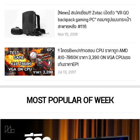
[News] สเปคเยี่ยม!!! Zotac เปิดตัว “VR GO
backpack gaming PC” คอมฯรูปแบบกระเป๋า
สะพายหลัง #116
Nov 15, 2016
!! โคตรBench!!ทดสอบ CPU ราคาถูก AMD
A10-7860K ราคา 3,390 ON VGA CPUแรง
เกินราคาEP1
Jul 13, 2017
MOST POPULAR OF WEEK