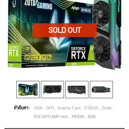
คำค้นหา :
VGA
GPU
Graphic Card
การ์ดจอ
Zotac
RTX 3070 AMP Holo
NVIDIA
8GB