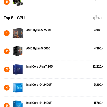
5
Top 5 - CPU
ดูทั้งหมด
AMD Ryzen 5 7500F
4,990.-
1
AMD Ryzen 5 5600
4,390.-
2
Intel Core Ultra 7 265
12,220.-
3
Intel Core i5-12400F
5,290.-
4
Intel Core i5-14400F
5,760.-
5