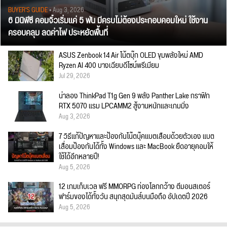
BUYER'S GUIDE
• Aug 3, 2026
6 มินิพีซี คอมจิ๋วเริ่มแค่ 5 พัน มีครบไม่ต้องประกอบคอมใหม่ ใช้งาน
ครอบคลุม ลดค่าไฟ ประหยัดพื้นที่
ASUS Zenbook 14 Air โน้ตบุ๊ก OLED ขุมพลังใหม่ AMD
Ryzen AI 400 บางเฉียบดีไซน์พรีเมียม
Jul 29, 2026
น่าลอง ThinkPad T1g Gen 9 พลัง Panther Lake กราฟิก
RTX 5070 แรม LPCAMM2 สู้งานหนักและเกมมิ่ง
Aug 3, 2026
7 วิธีแก้ปัญหาและป้องกันโน๊ตบุ๊คแบตเสื่อมด้วยตัวเอง แบต
เสื่อมป้องกันได้ทั้ง Windows และ MacBook ยืดอายุคอมให้
ใช้ได้อีกหลายปี!
Aug 5, 2026
12 เกมเก็บเวล ฟรี MMORPG ท่องโลกกว้าง ตีมอนสเตอร์
ฟาร์มของได้ทั้งวัน สนุกสุดมันส์บนมือถือ อัปเดตปี 2026
Aug 5, 2026