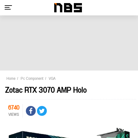
Home
Pc Component
VGA
Zotac RTX 3070 AMP Holo
6740
VIEWS