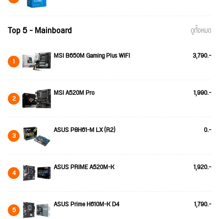
Top 5 - Mainboard
ดูทั้งหมด
MSI B650M Gaming Plus WIFI
3,790.-
1
MSI A520M Pro
1,990.-
2
ASUS P8H61-M LX (R2)
0.-
3
ASUS PRIME A520M-K
1,920.-
4
ASUS Prime H610M-K D4
1,790.-
5