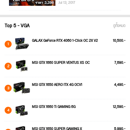
Jul 13, 2017
Top 5 - VGA
ดูทั้งหมด
GALAX GeForce RTX 4060 1-Click OC 2X V2
10,500.-
1
MSI GTX 1660 SUPER VENTUS XS OC
7,690.-
2
MSI GTX 1650 AERO ITX 4G OCV1
4,490.-
3
MSI GTX 1660 Ti GAMING 6G
12,590.-
4
MSI GTX 1650 SUPER GAMING X
5,990.-