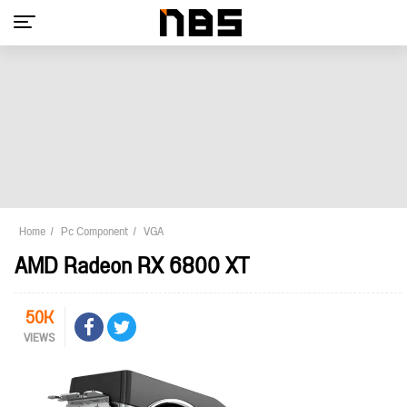
Home
Pc Component
VGA
AMD Radeon RX 6800 XT
50K
VIEWS