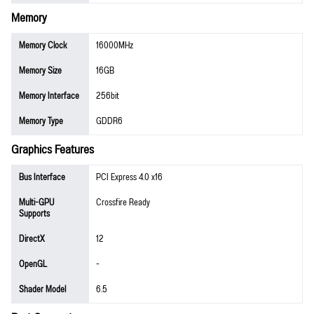
Memory
Memory Clock
16000MHz
Memory Size
16GB
Memory Interface
256bit
Memory Type
GDDR6
Graphics Features
Bus Interface
PCI Express 4.0 x16
Multi-GPU
Crossfire Ready
Supports
DirectX
12
OpenGL
-
Shader Model
6.5