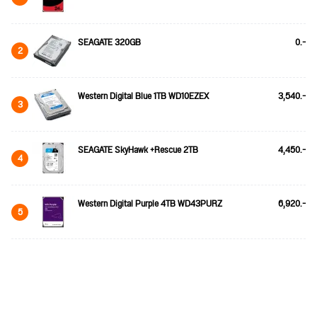
SEAGATE 320GB
0.-
2
Western Digital Blue 1TB WD10EZEX
3,540.-
3
SEAGATE SkyHawk +Rescue 2TB
4,450.-
4
Western Digital Purple 4TB WD43PURZ
6,920.-
5