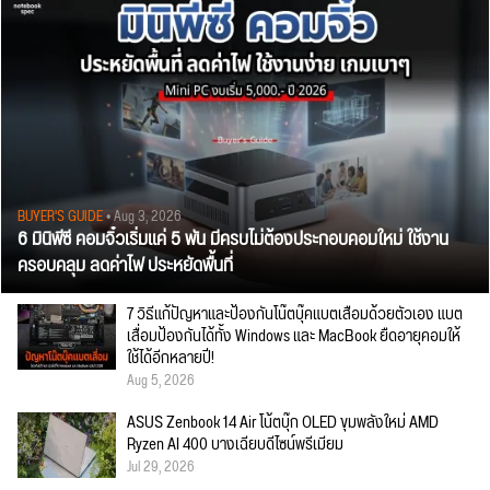
BUYER'S GUIDE
• Aug 3, 2026
6 มินิพีซี คอมจิ๋วเริ่มแค่ 5 พัน มีครบไม่ต้องประกอบคอมใหม่ ใช้งาน
ครอบคลุม ลดค่าไฟ ประหยัดพื้นที่
7 วิธีแก้ปัญหาและป้องกันโน๊ตบุ๊คแบตเสื่อมด้วยตัวเอง แบต
เสื่อมป้องกันได้ทั้ง Windows และ MacBook ยืดอายุคอมให้
ใช้ได้อีกหลายปี!
Aug 5, 2026
ASUS Zenbook 14 Air โน้ตบุ๊ก OLED ขุมพลังใหม่ AMD
Ryzen AI 400 บางเฉียบดีไซน์พรีเมียม
Jul 29, 2026