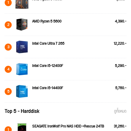
1
AMD Ryzen 5 5600
4,390.-
2
Intel Core Ultra 7 265
12,220.-
3
Intel Core i5-12400F
5,290.-
4
Intel Core i5-14400F
5,760.-
5
Top 5 - Harddisk
ดูทั้งหมด
SEAGATE IronWolf Pro NAS HDD +Rescue 24TB
31,260.-
1