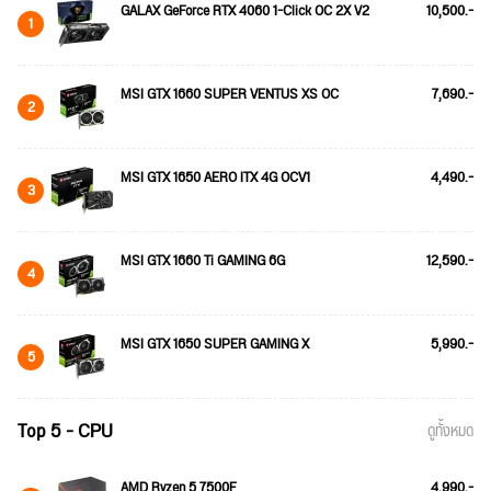
GALAX GeForce RTX 4060 1-Click OC 2X V2
10,500.-
1
MSI GTX 1660 SUPER VENTUS XS OC
7,690.-
2
MSI GTX 1650 AERO ITX 4G OCV1
4,490.-
3
MSI GTX 1660 Ti GAMING 6G
12,590.-
4
MSI GTX 1650 SUPER GAMING X
5,990.-
5
Top 5 - CPU
ดูทั้งหมด
AMD Ryzen 5 7500F
4,990.-