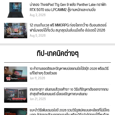
น่าลอง ThinkPad T1g Gen 9 พลัง Panther Lake กราฟิก
RTX 5070 แรม LPCAMM2 สู้งานหนักและเกมมิ่ง
Aug 3, 2026
12 เกมเก็บเวล ฟรี MMORPG ท่องโลกกว้าง ตีมอนสเตอร์
ฟาร์มของได้ทั้งวัน สนุกสุดมันส์บนมือถือ อัปเดตปี 2026
Aug 5, 2026
ทิป-เทคนิคต่างๆ
10 คำถามยอดฮิตและปัญหาพบบ่อยเกมมิ่งโน้ตบุ๊ก 2026 พร้อมวิธี
แก้ไขง่ายๆ ด้วยตัวเอง
Jun 11, 2026
เกมกระตุก? เล่นเกมแล้วจอค้าง? 10 วิธีแก้ปัญหาเด้งออกจากเกม
ล่าสุดสำหรับเกมเมอร์ เมื่อเจอปัญหาขณะเล่นเกม
Jun 21, 2025
แนะนำวิธีเพิ่มแรมฉบับปี 2026 รวมวิธีดูสเปคแบบละเอียดที่ไม่มีใคร
บอก! อัปเกรดแล้วบอกลาแรมเต็ม พร้อมวิธีดูว่าอัปเกรดได้ไหมด้วย