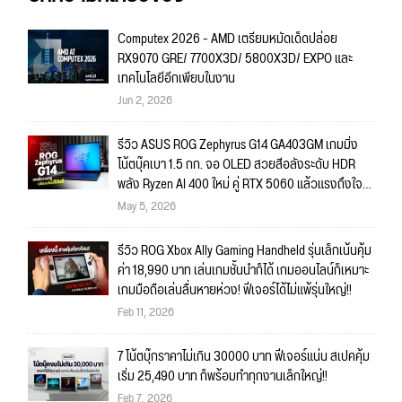
Computex 2026 - AMD เตรียมหมัดเด็ดปล่อย
RX9070 GRE/ 7700X3D/ 5800X3D/ EXPO และ
เทคโนโลยีอีกเพียบในงาน
Jun 2, 2026
รีวิว ASUS ROG Zephyrus G14 GA403GM เกมมิ่ง
โน้ตบุ๊คเบา 1.5 กก. จอ OLED สวยสีอลังระดับ HDR
พลัง Ryzen AI 400 ใหม่ คู่ RTX 5060 แล้วแรงถึงใจ
งานใหญ่พร้อมลุย เกมไหนก็พร้อมเล่น!!
May 5, 2026
รีวิว ROG Xbox Ally Gaming Handheld รุ่นเล็กเน้นคุ้ม
ค่า 18,990 บาท เล่นเกมชั้นนำก็ได้ เกมออนไลน์ก็เหมาะ
เกมมือถือเล่นลื่นหายห่วง! ฟีเจอร์ได้ไม่แพ้รุ่นใหญ่!!
Feb 11, 2026
7 โน้ตบุ๊กราคาไม่เกิน 30000 บาท ฟีเจอร์แน่น สเปคคุ้ม
เริ่ม 25,490 บาท ก็พร้อมทำทุกงานเล็กใหญ่!!
Feb 7, 2026