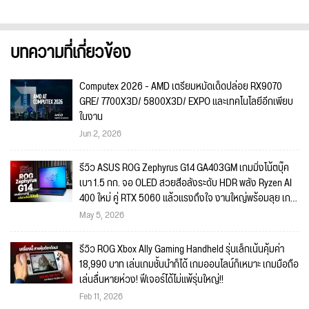
บทความที่เกี่ยวข้อง
Computex 2026 - AMD เตรียมหมัดเด็ดปล่อย RX9070
GRE/ 7700X3D/ 5800X3D/ EXPO และเทคโนโลยีอีกเพียบ
ในงาน
Jun 2, 2026
รีวิว ASUS ROG Zephyrus G14 GA403GM เกมมิ่งโน้ตบุ๊ค
เบา 1.5 กก. จอ OLED สวยสีอลังระดับ HDR พลัง Ryzen AI
400 ใหม่ คู่ RTX 5060 แล้วแรงถึงใจ งานใหญ่พร้อมลุย เกม
ไหนก็พร้อมเล่น!!
May 5, 2026
รีวิว ROG Xbox Ally Gaming Handheld รุ่นเล็กเน้นคุ้มค่า
18,990 บาท เล่นเกมชั้นนำก็ได้ เกมออนไลน์ก็เหมาะ เกมมือถือ
เล่นลื่นหายห่วง! ฟีเจอร์ได้ไม่แพ้รุ่นใหญ่!!
Feb 11, 2026