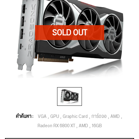
คำค้นหา :
VGA
GPU
Graphic Card
การ์ดจอ
AMD
Radeon RX 6800 XT
AMD
16GB