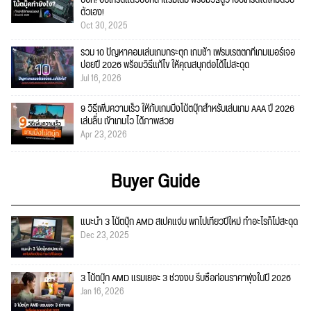
ตัวเอง!
Oct 30, 2025
รวม 10 ปัญหาคอมเล่นเกมกระตุก เกมช้า เฟรมเรตตกที่เกมเมอร์เจอ
บ่อยปี 2026 พร้อมวิธีแก้ไข ให้คุณสนุกต่อได้ไม่สะดุด
Jul 16, 2026
9 วิธีเพิ่มความเร็ว ให้กับเกมมิ่งโน้ตบุ๊กสำหรับเล่นเกม AAA ปี 2026
เล่นลื่น เข้าเกมไว ได้ภาพสวย
Apr 23, 2026
Buyer Guide
แนะนำ 3 โน้ตบุ๊ก AMD สเปคแจ่ม พกไปเที่ยวปีใหม่ ทำอะไรก็ไม่สะดุด
Dec 23, 2025
3 โน้ตบุ๊ก AMD แรมเยอะ 3 ช่วงงบ รีบซื้อก่อนราคาพุ่งในปี 2026
Jan 16, 2026