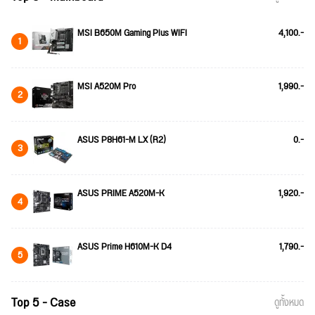
MSI B650M Gaming Plus WIFI
4,100.-
1
MSI A520M Pro
1,990.-
2
ASUS P8H61-M LX (R2)
0.-
3
ASUS PRIME A520M-K
1,920.-
4
ASUS Prime H610M-K D4
1,790.-
5
Top 5 - Case
ดูทั้งหมด