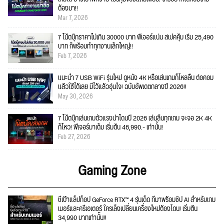
ต้องมา!!
Mar 7, 2026
7 โน้ตบุ๊กราคาไม่เกิน 30000 บาท ฟีเจอร์แน่น สเปคคุ้ม เริ่ม 25,490
บาท ก็พร้อมทำทุกงานเล็กใหญ่!!
Feb 7, 2026
แนะนำ 7 USB WiFi รุ่นใหม่ ดูหนัง 4K หรือเล่นเกมก็ไหลลื่น ต่อคอม
แล้วใช้ได้เลย มีไว้แล้วอุ่นใจ! ฉบับอัพเดตกลางปี 2026!!
May 30, 2026
7 โน้ตบุ๊กเล่นเกมตัวแรงน่าโดนปี 2026 เล่นลื่นทุกเกม จะจอ 2K 4K
ก็ไหว! ฟีเจอร์มาเต็ม เริ่มต้น 46,990.- เท่านั้น!
Feb 27, 2026
Gaming Zone
ชี้เป้าแล็ปท็อป GeForce RTX™ 4 รุ่นเด็ด ที่มาพร้อมชิป AI สำหรับเกม
เมอร์และครีเอเตอร์ ใครเล็งเปลี่ยนเครื่องใหม่ต้องโดน! เริ่มต้น
34,990 บาทเท่านั้น!!