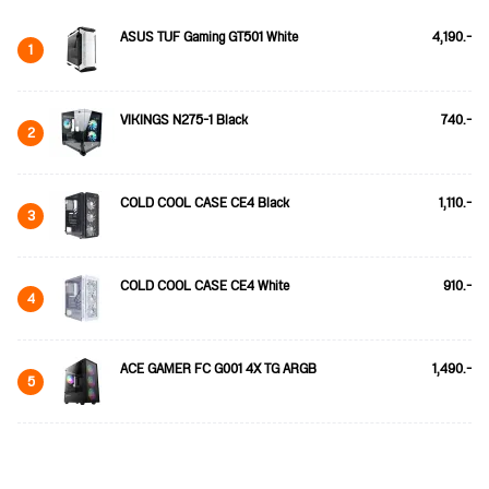
ASUS TUF Gaming GT501 White
4,190.-
1
VIKINGS N275-1 Black
740.-
2
COLD COOL CASE CE4 Black
1,110.-
3
COLD COOL CASE CE4 White
910.-
4
ACE GAMER FC G001 4X TG ARGB
1,490.-
5