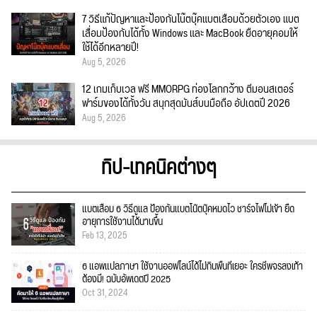
7 วิธีแก้ปัญหาและป้องกันโน๊ตบุ๊คแบตเสื่อมด้วยตัวเอง แบต
เสื่อมป้องกันได้ทั้ง Windows และ MacBook ยืดอายุคอมให้
ใช้ได้อีกหลายปี!
Aug 5, 2026
12 เกมเก็บเวล ฟรี MMORPG ท่องโลกกว้าง ตีมอนสเตอร์
ฟาร์มของได้ทั้งวัน สนุกสุดมันส์บนมือถือ อัปเดตปี 2026
Aug 5, 2026
ทิป-เทคนิคต่างๆ
แบตเสื่อม 6 วิธีดูแล ป้องกันแบตโน๊ตบุ๊คหมดไว ชาร์จไฟไม่เข้า ยืด
อายุการใช้งานได้นานขึ้น
Feb 13, 2025
6 แอพแปลภาษา ใช้งานออฟไลน์ได้ไม่กินพื้นที่เยอะ ใครชีพจรลงเท้า
ต้องมี! ฉบับอัพเดตปี 2025
Oct 31, 2024