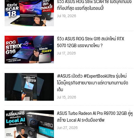
รีวิว ASUS ROG Strix SCAR 18 โน้ตบุ๊คเกมมิ่ง
ที่ท้อปที่สุด แรงที่สุดในตอนนี้!
Jul 19, 2026
รีวิว ASUS ROG Strix G16 สเปคใหม่ RTX
5070 12GB แรงขนาดไหน ?
Jul 17, 2026
#ASUS เปิดตัว #ExpertBookUltra รุ่นใหม่
โน้ตบุ๊คธุรกิจสายบางเบา แต่ความทนทานจัด
เต็ม
Jul 15, 2026
ASUS Turbo Radeon AI Pro R9700 32GB คู่หู
สร้าง Local AI ระดับมืออาชีพ
Jun 27, 2026