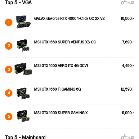
Top 5 - VGA
ดูทั้งหมด
GALAX GeForce RTX 4060 1-Click OC 2X V2
10,500.-
1
MSI GTX 1660 SUPER VENTUS XS OC
7,690.-
2
MSI GTX 1650 AERO ITX 4G OCV1
4,490.-
3
MSI GTX 1660 Ti GAMING 6G
12,590.-
4
MSI GTX 1650 SUPER GAMING X
5,990.-
5
Top 5 - Mainboard
ดูทั้งหมด