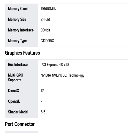
Memory Clock
19500MHz
Memory Size
24 GB
Memory Interface
384bit
Memory Type
GDDR6X
Graphics Features
Bus Interface
PCI Express 4.0 x16
Multi-GPU
NVIDIA NVLink SLI Technology
Supports
DirectX
12
OpenGL
-
Shader Model
6.5
Port Connector