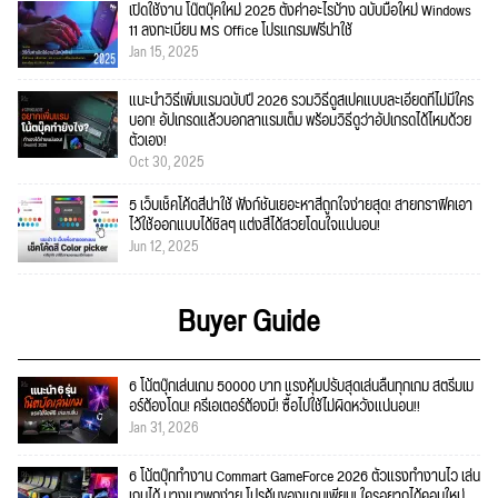
เปิดใช้งาน โน๊ตบุ๊คใหม่ 2025 ตั้งค่าอะไรบ้าง ฉบับมือใหม่ Windows
11 ลงทะเบียน MS Office โปรแกรมฟรีน่าใช้
Jan 15, 2025
แนะนำวิธีเพิ่มแรมฉบับปี 2026 รวมวิธีดูสเปคแบบละเอียดที่ไม่มีใคร
บอก! อัปเกรดแล้วบอกลาแรมเต็ม พร้อมวิธีดูว่าอัปเกรดได้ไหมด้วย
ตัวเอง!
Oct 30, 2025
5 เว็บเช็คโค้ดสีน่าใช้ ฟังก์ชั่นเยอะหาสีถูกใจง่ายสุด! สายกราฟิคเอา
ไว้ใช้ออกแบบได้ชิลๆ แต่งสีได้สวยโดนใจแน่นอน!
Jun 12, 2025
Buyer Guide
6 โน้ตบุ๊กเล่นเกม 50000 บาท แรงคุ้มปรับสุดเล่นลื่นทุกเกม สตรีมเม
อร์ต้องโดน! ครีเอเตอร์ต้องมี! ซื้อไปใช้ไม่ผิดหวังแน่นอน!!
Jan 31, 2026
6 โน้ตบุ๊กทำงาน Commart GameForce 2026 ตัวแรงทำงานไว เล่น
เกมได้ บางเบาพกง่าย โปรคุ้มของแถมเพียบ! ใครอยากได้คอมใหม่