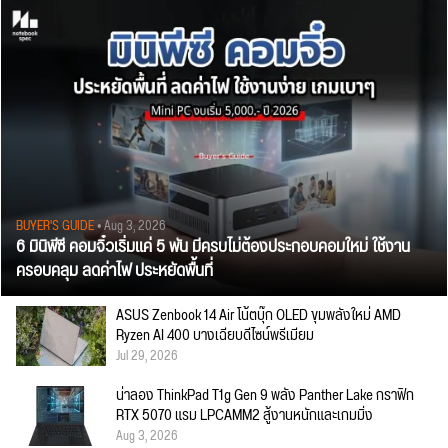
BUYER'S GUIDE
• Aug 3, 2026
6 มินิพีซี คอมจิ๋วเริ่มแค่ 5 พัน มีครบไม่ต้องประกอบคอมใหม่ ใช้งาน
ครอบคลุม ลดค่าไฟ ประหยัดพื้นที่
ASUS Zenbook 14 Air โน้ตบุ๊ก OLED ขุมพลังใหม่ AMD
Ryzen AI 400 บางเฉียบดีไซน์พรีเมียม
Jul 29, 2026
น่าลอง ThinkPad T1g Gen 9 พลัง Panther Lake กราฟิก
RTX 5070 แรม LPCAMM2 สู้งานหนักและเกมมิ่ง
Aug 3, 2026