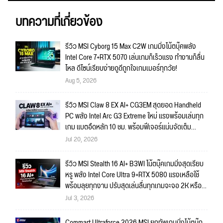
บทความที่เกี่ยวข้อง
รีวิว MSI Cyborg 15 Max C2W เกมมิ่งโน้ตบุ๊คพลัง
Intel Core 7+RTX 5070 เล่นเกมก็เร็วแรง ทำงานก็ลื่น
ไหล ดีไซน์เรียบง่ายดูดีถูกใจเกมเมอร์ทุกวัย!
Aug 5, 2026
รีวิว MSI Claw 8 EX AI+ CG3EM สุดยอด Handheld
PC พลัง Intel Arc G3 Extreme ใหม่ แรงพร้อมเล่นทุก
เกม แบตอึดหลัก 10 ชม. พร้อมฟีเจอร์แน่นจัดเต็ม
ถึงใจ!!
Jul 20, 2026
รีวิว MSI Stealth 16 AI+ B3WI โน้ตบุ๊คเกมมิ่งสุดเรียบ
หรู พลัง Intel Core Ultra 9+RTX 5080 แรงเหลือใช้
พร้อมลุยทุกงาน ปรับสุดเล่นลื่นทุกเกมจะจอ 2K หรือ
4K ก็สบายมาก!!
Jul 3, 2026
Commart Ultraforce 2026 MSI ยกทัพเกมมิ่งโน้ตบุ๊ก