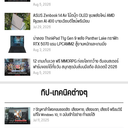
Aug 5, 2026
ASUS Zenbook 14 Air โน้ตบุ๊ก OLED ขุมพลังใหม่ AMD
Ryzen AI 400 บางเฉียบดีไซน์พรีเมียม
Jul 29, 2026
น่าลอง ThinkPad T1g Gen 9 พลัง Panther Lake กราฟิก
RTX 5070 แรม LPCAMM2 สู้งานหนักและเกมมิ่ง
Aug 3, 2026
12 เกมเก็บเวล ฟรี MMORPG ท่องโลกกว้าง ตีมอนสเตอร์
ฟาร์มของได้ทั้งวัน สนุกสุดมันส์บนมือถือ อัปเดตปี 2026
Aug 5, 2026
ทิป-เทคนิคต่างๆ
7 ปัญหาลำโพงคอมยอดฮิต: เสียงหาย, เสียงแตก, เสียงจี่ พร้อมวิธี
แก้ไข Windows 10, 11 ฉบับเข้าใจง่าย ทำเองได้!
Jul 11, 2025