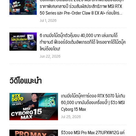
ราคาพิเศษกลางปี ร่วมสัมผัสประสิทธิภาพ MSI RTX
50 Series และ Pre-Order Claw 8 EX AI+ ก่อนใคร
พร้อมของรางวัลเข้าร่วมกิจกรรมในงาน!
Jul 1, 2026
6 เกมมิ่งโน้ตบุ๊กตัวคุ้มงบ 40,000 บาท เล่นเกมได้
ทำงานดี ฟีเจอร์จัดเต็มอัพเกรดก็ได้ ใครอยากได้โน้ตบุ๊ค
ใหม่ต้องโดน!
Jun 22, 2026
วิดีโอแนะนำ
เกมมิ่งโน้ตบุ๊คการ์ดจอ RTX 5070 ไม่เกิน
60,000 บาทมันต้องเครื่องนี้! | รีวิว MSI
Cyborg 15 Max
Jul 25, 2026
รีวิวจอ MSI Pro Max 271UPXW12G แค่