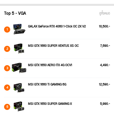
Top 5 - VGA
ดูทั้งหมด
GALAX GeForce RTX 4060 1-Click OC 2X V2
10,500.-
1
MSI GTX 1660 SUPER VENTUS XS OC
7,690.-
2
MSI GTX 1650 AERO ITX 4G OCV1
4,490.-
3
MSI GTX 1660 Ti GAMING 6G
12,590.-
4
MSI GTX 1650 SUPER GAMING X
5,990.-
5