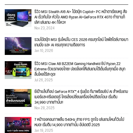
รีวิว MSI Stealth A16 AI+ โน๊ตบุ๊ค Copilot+ PC หน้าตาเรียบหรู สั่ง
AI เร็วทันใจ! หัวใจ AMD Ryzen AI+GeForce RTX 4070 ทำงานก็
เลิศ เล่นเกม 4K ก็ไหว!!
Nov 23, 2024
รวมโน้ตบุ๊ก MSI รุ่นใหม่ใน CES 2026 ครบทุกไลน์ ไลฟ์สไตล์บางเบา
เกมมิ่ง และ AI ครบทุกความต้องการ
Jan 10, 2026
รีวิว MSI Claw A8 BZ2EM Gaming Handheld ชิป Ryzen Z2
Extreme ตัวแรกของไทย! ปลดล็อคให้เล่นเกมได้เต็มอิ่มทุกเมื่อ สนุก
ลื่นไหลไร้สะดุด!
Jul 26, 2025
ชี้เป้าแล็ปท็อป GeForce RTX™ 4 รุ่นเด็ด ที่มาพร้อมชิป AI สำหรับเกม
เมอร์และครีเอเตอร์ ใครเล็งเปลี่ยนเครื่องใหม่ต้องโดน! เริ่มต้น
34,990 บาทเท่านั้น!!
Nov 28, 2025
7 หน้าจอคอมภาพลื่น 540Hz สาย FPS ถูกใจ เล่นเกมไหนก็วินไป
หมด! เริ่มต้น 14,900 บาทเท่านั้น อัปเดตปี 2025
Jan 19, 2025