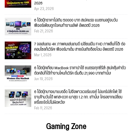
2026
Apr 23, 2026
6 โน้ตบุ๊กราคาไม่เกิน 50000 บาท สเปคแรง แบตทนอยู่จบวัน
ฟีเจอร์เพียบถูกใจคนทำงานเลิฟ! อัพเดตปี 2026
Feb 21, 2026
7 จอเล่นเกม 4K ภาพคมเล่นเกมดี เปลี่ยนเป็น FHD ภาพลื่นก็ได้! ต่อ
คอนโซลก็เวิร์ค! ฟีเจอร์มาเต็ม สายบันเทิงต้องโดน อัพเดตปี 2026
Mar 1, 2026
6 โน้ตบุ๊คเทียบ MacBook ราคาน่าใช้ ชนตรงทุกซีรีส์! สเปคคุ้มค่าตัว
ตัดคลิปก็ได้ทำงานไหนก็เวิร์ค เริ่มต้น 21,990 บาทเท่านั้น!
Jun 19, 2026
6 โน้ตบุ๊กบางเบาแบตอึด ไม่ง้อพาวเวอร์แบงค์ ไม่แคร์ปลั๊กไฟ! ใช้
งานข้ามวันได้ พกสะดวก เบาสุด 1.2 กก. เท่านั้น! ใครอยากเปลี่ยน
เครื่องจัดไปไม่ผิดหวัง!
Feb 11, 2026
Gaming Zone