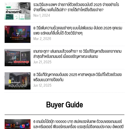
รวมวิธีและแอพฯ จ่ายภาษีด้วยตัวเองฉบับปี 2025 จ่ายอย่างไร
จ่ายที่ไหน ขอคืนได้เปล่า? รายได้เท่าไหร่ถึงต้องจ่าย?
Nov 1, 2024
8 วิธีเพิ่มความเร็วคอมง่ายๆ แบบไม่เพิ่มแรม อัปเดต 2026 ยุคแรม
แพง แต่คอมก็ลื่นขึ้นได้ ด้วยวิธีง่ายๆ
Mar 2, 2026
เกมกระตุก? เล่นเกมแล้วจอค้าง? 10 วิธีแก้ปัญหาเด้งออกจากเกม
ล่าสุดสำหรับเกมเมอร์ เมื่อเจอปัญหาขณะเล่นเกม
Jun 21, 2025
8 วิธีแก้ปัญหาคอมดับเอง 2025 หาสาเหตุและวิธีแก้ไขด้วยตัวเอง
พร้อมแนวทางป้องกัน
Jun 12, 2025
Buyer Guide
6 เกมมิ่งโน้ตบุ๊ก 100000 บาท สเปคแรงขั้นเทพ ตัวจบของเกมเมอร์
และครีเอเตอร์ ฟีเจอร์ครบเครื่อง แรงสุดไม่ง้อคอมประกอบ อัพเดตปี