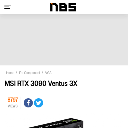
Home
Pc Component
VGA
MSI RTX 3090 Ventus 3X
8797
VIEWS