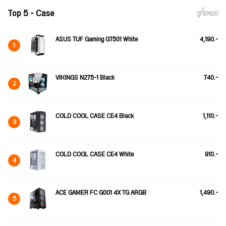
Top 5 - Case
ดูทั้งหมด
ASUS TUF Gaming GT501 White
4,190.-
1
VIKINGS N275-1 Black
740.-
2
COLD COOL CASE CE4 Black
1,110.-
3
COLD COOL CASE CE4 White
910.-
4
ACE GAMER FC G001 4X TG ARGB
1,490.-
5