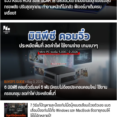
รีวิว ASUS ROG Strix SCAR 18 G835LXG เกมมิ่งโน้ตบุ๊กเรือธงสุด
ทรงพลัง ปรับสุดทุกเกม ทำงานหนักก็ไม่กลัว ฟีเจอร์มาเต็มครบ
เครื่อง!!
BUYER'S GUIDE
• Aug 3, 2026
6 มินิพีซี คอมจิ๋วเริ่มแค่ 5 พัน มีครบไม่ต้องประกอบคอมใหม่ ใช้งาน
ครอบคลุม ลดค่าไฟ ประหยัดพื้นที่
7 วิธีแก้ปัญหาและป้องกันโน๊ตบุ๊คแบตเสื่อมด้วยตัวเอง แบต
เสื่อมป้องกันได้ทั้ง Windows และ MacBook ยืดอายุคอมให้
ใช้ได้อีกหลายปี!