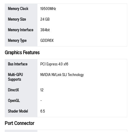
Memory Clock
19500MHz
Memory Size
24 GB
Memory Interface
384bit
Memory Type
GDDR6X
Graphics Features
Bus Interface
PCI Express 4.0 x16
Multi-GPU
NVIDIA NVLink SLI Technology
Supports
DirectX
12
OpenGL
-
Shader Model
6.5
Port Connector