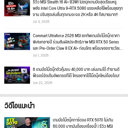
รีวิว MSI Stealth 16 AI+ B3WI โน้ตบุ๊คเกมมิ่งสุดเรียบหรู
พลัง Intel Core Ultra 9+RTX 5080 แรงเหลือใช้พร้อมลุยทุก
งาน ปรับสุดเล่นลื่นทุกเกมจะจอ 2K หรือ 4K ก็สบายมาก!!
Jul 3, 2026
Commart Ultraforce 2026 MSI ยกทัพเกมมิ่งโน้ตบุ๊กราคา
พิเศษกลางปี ร่วมสัมผัสประสิทธิภาพ MSI RTX 50 Series
และ Pre-Order Claw 8 EX AI+ ก่อนใคร พร้อมของรางวัลเข้า
ร่วมกิจกรรมในงาน!
Jul 1, 2026
6 เกมมิ่งโน้ตบุ๊กตัวคุ้มงบ 40,000 บาท เล่นเกมได้ ทำงานดี
ฟีเจอร์จัดเต็มอัพเกรดก็ได้ ใครอยากได้โน้ตบุ๊คใหม่ต้องโดน!
Jun 22, 2026
วิดีโอแนะนำ
เกมมิ่งโน้ตบุ๊คการ์ดจอ RTX 5070 ไม่เกิน
60,000 บาทมันต้องเครื่องนี้! | รีวิว MSI