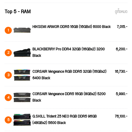
Top 5 - RAM
ดูทั้งหมด
HIKSEMI ARMOR DDR5 16GB (16GBx1) 6000 Black
7,015.-
1
BLACKBERRY Pro DDR4 32GB (16GBx2) 3200
6,200.-
2
Black
CORSAIR Vengeance RGB DDR5 32GB (16GBx2)
16,730.-
3
6400 Black
CORSAIR Vengeance DDR5 16GB (8GBx2) 5200
5,990.-
4
Black
G.SKILL Trident Z5 NEO RGB DDR5 96GB
76,100.-
5
(48GBx2) 5600 Black