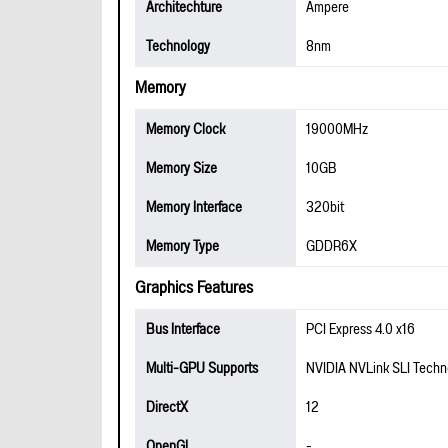
Architechture
Ampere
Technology
8nm
Memory
Memory Clock
19000MHz
Memory Size
10GB
Memory Interface
320bit
Memory Type
GDDR6X
Graphics Features
Bus Interface
PCI Express 4.0 x16
Multi-GPU Supports
NVIDIA NVLink SLI Techn
DirectX
12
OpenGL
-