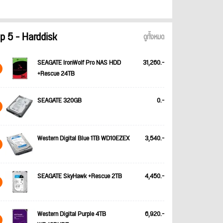
p 5 - Harddisk
ดูทั้งหมด
SEAGATE IronWolf Pro NAS HDD
31,260.-
+Rescue 24TB
SEAGATE 320GB
0.-
Western Digital Blue 1TB WD10EZEX
3,540.-
SEAGATE SkyHawk +Rescue 2TB
4,450.-
Western Digital Purple 4TB
6,920.-