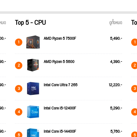
Top 5 - CPU
To
้งหมด
ดูทั้งหมด
00.-
AMD Ryzen 5 7500F
5,490.-
1
1
90.-
AMD Ryzen 5 5600
4,390.-
2
2
90.-
Intel Core Ultra 7 265
12,220.-
3
3
90.-
Intel Core i5-12400F
5,290.-
4
4
90.-
Intel Core i5-14400F
5,760.-
5
5