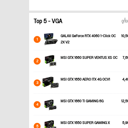
Top 5 - VGA
ดูทั
GALAX GeForce RTX 4060 1-Click OC
10,5
1
2X V2
MSI GTX 1660 SUPER VENTUS XS OC
7,6
2
MSI GTX 1650 AERO ITX 4G OCV1
4,4
3
MSI GTX 1660 Ti GAMING 6G
12,5
4
MSI GTX 1650 SUPER GAMING X
5,9
5