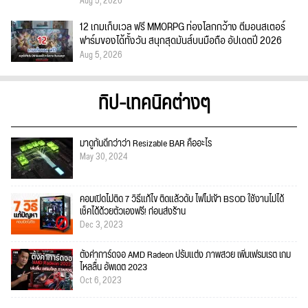
Aug 5, 2026
12 เกมเก็บเวล ฟรี MMORPG ท่องโลกกว้าง ตีมอนสเตอร์
ฟาร์มของได้ทั้งวัน สนุกสุดมันส์บนมือถือ อัปเดตปี 2026
Aug 5, 2026
ทิป-เทคนิคต่างๆ
มาดูกันดีกว่าว่า Resizable BAR คืออะไร
May 30, 2024
คอมเปิดไม่ติด 7 วิธีแก้ไข ติดแล้วดับ ไฟไม่เข้า BSOD ใช้งานไม่ได้
เช็คได้ด้วยตัวเองฟรี! ก่อนส่งร้าน
Dec 3, 2023
ตั้งค่าการ์ดจอ AMD Radeon ปรับแต่ง ภาพสวย เพิ่มเฟรมเรต เกม
ไหลลื่น อัพเดต 2023
Oct 6, 2023