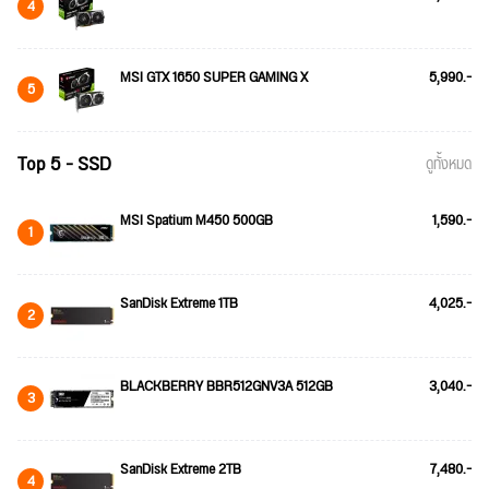
4
MSI GTX 1650 SUPER GAMING X
5,990.-
5
Top 5 - SSD
ดูทั้งหมด
MSI Spatium M450 500GB
1,590.-
1
SanDisk Extreme 1TB
4,025.-
2
BLACKBERRY BBR512GNV3A 512GB
3,040.-
3
SanDisk Extreme 2TB
7,480.-
4