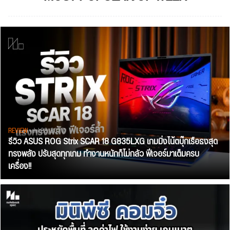
REVIEW
• Jul 28, 2026
รีวิว ASUS ROG Strix SCAR 18 G835LXG เกมมิ่งโน้ตบุ๊กเรือธงสุด
ทรงพลัง ปรับสุดทุกเกม ทำงานหนักก็ไม่กลัว ฟีเจอร์มาเต็มครบ
เครื่อง!!