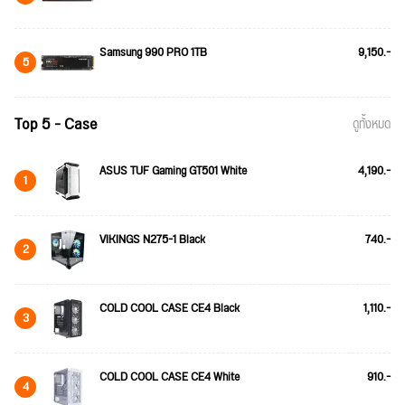
Samsung 990 PRO 1TB
9,150.-
5
Top 5 - Case
ดูทั้งหมด
ASUS TUF Gaming GT501 White
4,190.-
1
VIKINGS N275-1 Black
740.-
2
COLD COOL CASE CE4 Black
1,110.-
3
COLD COOL CASE CE4 White
910.-
4