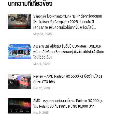
บทความที่เกี่ยวข้อง
Sapphire โชว์ PhantomLink "BTF" ต่อการ์ดจอแบบ
ใหม่ ไม่ใช้สายใน Computex 2025 ปลอดภัย มี
เสถียรภาพ เพิ่มความเร็วได้มากขึ้น พร้อมไลน์
เมนบอร์ดและการ์ดจอรุ่นใหม่
May 23, 2025
Ascenti เสิร์ฟโปรสับ รับต้นปี COMMART UNLOCK
พร้อมเสิร์ฟคอมเซ็ตการ์ดจอรุ่นใหม่และโปรโมชั่นพิเศษ
โดนใจจัดเต็ม !
Mar 4, 2025
Review - AMD Radeon RX 5500 XT น้องใหม่โคตร
คุ้มชน GTX 16xx
Dec 12, 2019
AMD - หลุดผลทดสอบการ์ดจอ Radeon RX 590 รุ่น
ใหม่ Polaris 30 กับราคาประมาณ 10,000 บาท
Nov 9, 2018