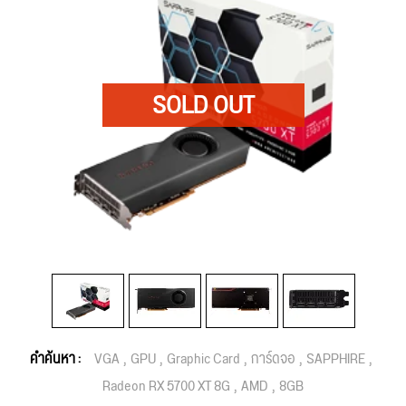
คำค้นหา :
VGA
GPU
Graphic Card
การ์ดจอ
SAPPHIRE
Radeon RX 5700 XT 8G
AMD
8GB