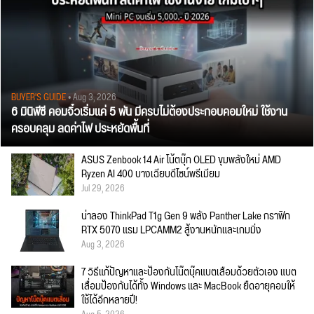
BUYER'S GUIDE
• Aug 3, 2026
6 มินิพีซี คอมจิ๋วเริ่มแค่ 5 พัน มีครบไม่ต้องประกอบคอมใหม่ ใช้งาน
ครอบคลุม ลดค่าไฟ ประหยัดพื้นที่
ASUS Zenbook 14 Air โน้ตบุ๊ก OLED ขุมพลังใหม่ AMD
Ryzen AI 400 บางเฉียบดีไซน์พรีเมียม
Jul 29, 2026
น่าลอง ThinkPad T1g Gen 9 พลัง Panther Lake กราฟิก
RTX 5070 แรม LPCAMM2 สู้งานหนักและเกมมิ่ง
Aug 3, 2026
7 วิธีแก้ปัญหาและป้องกันโน๊ตบุ๊คแบตเสื่อมด้วยตัวเอง แบต
เสื่อมป้องกันได้ทั้ง Windows และ MacBook ยืดอายุคอมให้
ใช้ได้อีกหลายปี!