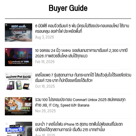
Buyer Guide
6 มินิพีซี คอมจิ๋วเริ่มแค่ 5 พัน มีครบไม่ต้องประกอบคอมใหม่ ใช้งาน
ครอบคลุม ลดค่าไฟ ประหยัดพื้นที่
Aug 3, 2026
10 จอคอม 24 นิ้ว 144Hz จอเล่นเกมราคาเบาเริ่มแค่ 2,300 บาทปี
2026 ภาพสวยลื่นไหล เล่นได้ทุกแนว
Feb 16, 2026
เคสไอแพด 7 รุ่นสุดทนทาน! กันกระแทกได้ ใส่แล้วอุ่นใจไร้รอยขีดข่วน
เริ่มแค่ 729 บาท ก็ปกป้องเครื่องได้แล้ว!!
Oct 16, 2025
รวม 100 โปรคอมประกอบ Commart Unbox 2025 สเปคคอมทุก
ค่าย JIB, IT City, Speed และ Banana
Nov 26, 2025
แนะนำ 7 เคสไอโฟน iPhone 15 สุดทน ตกพื้นไม่พังเลนส์ไม่แตก
ปกป้องได้ทุกสถานการณ์! เริ่มต้น 215 บาทเท่านั้น!
Aug 16, 2025