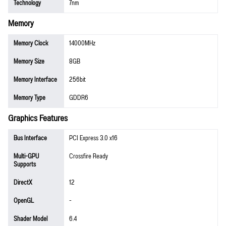
Technology
7nm
Memory
Memory Clock
14000MHz
Memory Size
8GB
Memory Interface
256bit
Memory Type
GDDR6
Graphics Features
Bus Interface
PCI Express 3.0 x16
Multi-GPU
Crossfire Ready
Supports
DirectX
12
OpenGL
-
Shader Model
6.4