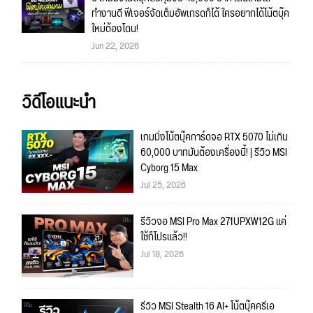
ทำงานดี ฟีเจอร์จัดเต็มอัพเกรดก็ได้ ใครอยากได้โน้ตบุ๊ค
ใหม่ต้องโดน!
Jun 22, 2026
วิดีโอแนะนำ
เกมมิ่งโน้ตบุ๊คการ์ดจอ RTX 5070 ไม่เกิน
60,000 บาทมันต้องเครื่องนี้! | รีวิว MSI
Cyborg 15 Max
Jul 25, 2026
รีวิวจอ MSI Pro Max 271UPXW12G แค่
ใช้ก็โปรแล้ว!!
Jul 18, 2026
รีวิว MSI Stealth 16 AI+ โน้ตบุ๊คครีเอ