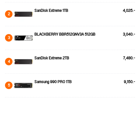
SanDisk Extreme 1TB
4,025.-
2
BLACKBERRY BBR512GNV3A 512GB
3,040.-
3
SanDisk Extreme 2TB
7,480.-
4
Samsung 990 PRO 1TB
9,150.-
5