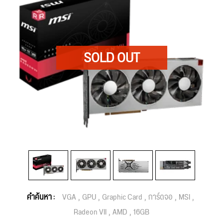
คำค้นหา :
VGA
GPU
Graphic Card
การ์ดจอ
MSI
Radeon VII
AMD
16GB