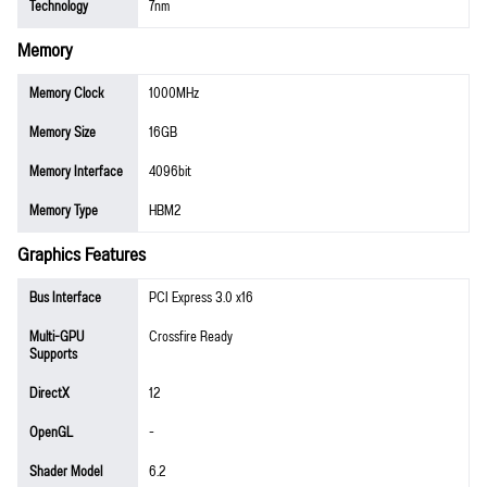
Technology
7nm
Memory
Memory Clock
1000MHz
Memory Size
16GB
Memory Interface
4096bit
Memory Type
HBM2
Graphics Features
Bus Interface
PCI Express 3.0 x16
Multi-GPU
Crossfire Ready
Supports
DirectX
12
OpenGL
-
Shader Model
6.2