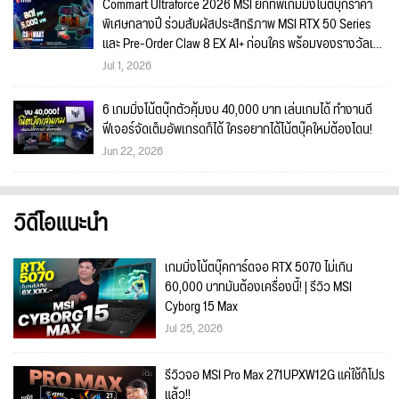
Commart Ultraforce 2026 MSI ยกทัพเกมมิ่งโน้ตบุ๊กราคา
พิเศษกลางปี ร่วมสัมผัสประสิทธิภาพ MSI RTX 50 Series
และ Pre-Order Claw 8 EX AI+ ก่อนใคร พร้อมของรางวัลเข้า
ร่วมกิจกรรมในงาน!
Jul 1, 2026
6 เกมมิ่งโน้ตบุ๊กตัวคุ้มงบ 40,000 บาท เล่นเกมได้ ทำงานดี
ฟีเจอร์จัดเต็มอัพเกรดก็ได้ ใครอยากได้โน้ตบุ๊คใหม่ต้องโดน!
Jun 22, 2026
วิดีโอแนะนำ
เกมมิ่งโน้ตบุ๊คการ์ดจอ RTX 5070 ไม่เกิน
60,000 บาทมันต้องเครื่องนี้! | รีวิว MSI
Cyborg 15 Max
Jul 25, 2026
รีวิวจอ MSI Pro Max 271UPXW12G แค่ใช้ก็โปร
แล้ว!!