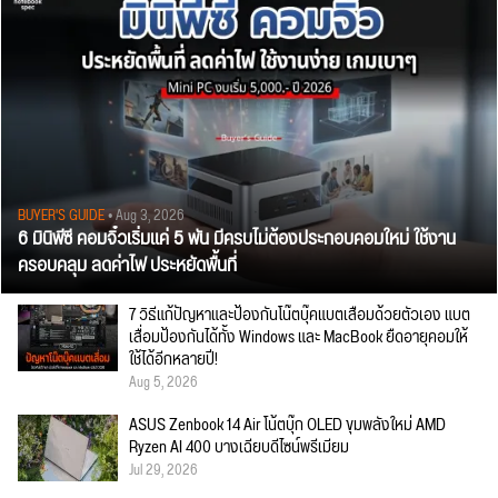
BUYER'S GUIDE
• Aug 3, 2026
6 มินิพีซี คอมจิ๋วเริ่มแค่ 5 พัน มีครบไม่ต้องประกอบคอมใหม่ ใช้งาน
ครอบคลุม ลดค่าไฟ ประหยัดพื้นที่
7 วิธีแก้ปัญหาและป้องกันโน๊ตบุ๊คแบตเสื่อมด้วยตัวเอง แบต
เสื่อมป้องกันได้ทั้ง Windows และ MacBook ยืดอายุคอมให้
ใช้ได้อีกหลายปี!
Aug 5, 2026
ASUS Zenbook 14 Air โน้ตบุ๊ก OLED ขุมพลังใหม่ AMD
Ryzen AI 400 บางเฉียบดีไซน์พรีเมียม
Jul 29, 2026