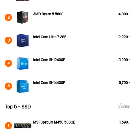
AMD Ryzen 5 5600
4,390.-
2
Intel Core Ultra 7 265
12,220.-
3
Intel Core i5-12400F
5,290.-
4
Intel Core i5-14400F
5,760.-
5
Top 5 - SSD
ดูทั้งหมด
MSI Spatium M450 500GB
1,590.-
1