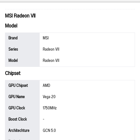
MSI Radeon VII
Model
Brand
MSI
Series
Radeon VII
Model
Radeon VII
Chipset
GPU Chipset
AMD
GPU Name
Vega 20
GPU Clock
1750MHz
Boost Clock
-
Architechture
GCN 5.0