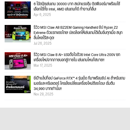
6 โน๊ตบุ๊คเล่นเกม 30000 บาท สเปกแรงคุ้ม ติดฟีเจอร์มาพร้อมใช้
เลือกได้ทั้ง Intel, AMD เล่นเกมก็ดี ทำงานก็ลื่น!
Apr 6, 2025
รีวิว MSI Claw A8 BZ2EM Gaming Handheld ชิป Ryzen Z2
Extreme ตัวแรกของไทย! ปลดล็อคให้เล่นเกมได้เต็มอิ่มทุกเมื่อ สนุก
ลื่นไหลไร้สะดุด!
Jul 26, 2025
รีวิว MSI Claw 8 AI+ แรงถึงใจด้วย Intel Core Ultra 200V ยก
เครื่องใหม่จากภายนอกสู่ภายใน เล่นเกมไหนก็สบาย!!
Mar 17, 2025
ชี้เป้าแล็ปท็อป GeForce RTX™ 4 รุ่นเด็ด ที่มาพร้อมชิป AI สำหรับเกม
เมอร์และครีเอเตอร์ ใครเล็งเปลี่ยนเครื่องใหม่ต้องโดน! เริ่มต้น
34,990 บาทเท่านั้น!!
Nov 28, 2025