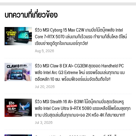
บทความที่เกี่ยวข้อง
รีวิว MSI Cyborg 15 Max C2W เกมมิ่งโน้ตบุ๊คพลัง Intel
Core 7+RTX 5070 เล่นเกมก็เร็วแรง ทำงานก็ลื่นไหล ดีไซน์
เรียบง่ายดูดีถูกใจเกมเมอร์ทุกวัย!
Aug 5, 2026
รีวิว MSI Claw 8 EX AI+ CG3EM สุดยอด Handheld PC
พลัง Intel Arc G3 Extreme ใหม่ แรงพร้อมเล่นทุกเกม แบ
ตอึดหลัก 10 ชม. พร้อมฟีเจอร์แน่นจัดเต็มถึงใจ!!
Jul 20, 2026
รีวิว MSI Stealth 16 AI+ B3WI โน้ตบุ๊คเกมมิ่งสุดเรียบหรู
พลัง Intel Core Ultra 9+RTX 5080 แรงเหลือใช้พร้อมลุยทุก
งาน ปรับสุดเล่นลื่นทุกเกมจะจอ 2K หรือ 4K ก็สบายมาก!!
Jul 3, 2026