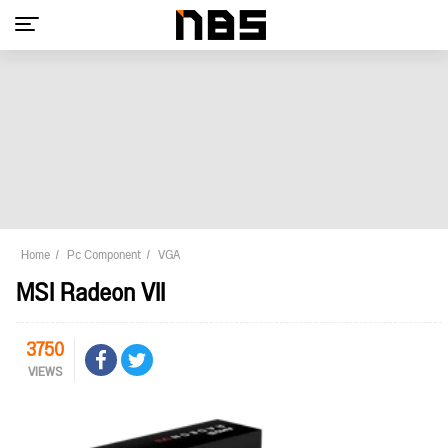
Home
Pc Component
VGA
MSI Radeon VII
3750
VIEWS