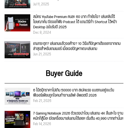
Jul 11, 2025
สมัคร YouTube Premium คนละ 60 บาท ทำยังไง? เล่นคลิปไร้
โฆษณาคั่น ปิดจอก็ฟัง Podcast ได้ แถมวิธีทำ Shortcut ไว้หน้า
Desktop ฉบับรับปี 2025
Dec 8, 2024
เกมกระตุก? เล่นเกมแล้วจอค้าง? 10 วิธีแก้ปัญหาเด้งออกจากเกม
ล่าสุดสำหรับเกมเมอร์ เมื่อเจอปัญหาขณะเล่นเกม
Jun 21, 2025
Buyer Guide
6 โน้ตบุ๊กราคาไม่เกิน 50000 บาท สเปคแรง แบตทนอยู่จบวัน
ฟีเจอร์เพียบถูกใจคนทำงานเลิฟ! อัพเดตปี 2026
Feb 21, 2026
7 Gaming Notebook 2026 ตัวแรงน่าโดน เล่นเกม 4K ลื่นสะใจ งาน
หนักก็สู้มือ! เปิดเครื่องมาเล่นเกมได้เลย!! เริ่มต้น 40,990 บาทเท่านั้น!!
Feb 14, 2026