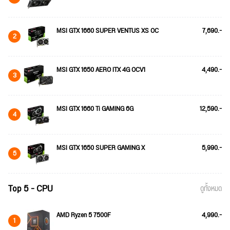
MSI GTX 1660 SUPER VENTUS XS OC
7,690.-
2
MSI GTX 1650 AERO ITX 4G OCV1
4,490.-
3
MSI GTX 1660 Ti GAMING 6G
12,590.-
4
MSI GTX 1650 SUPER GAMING X
5,990.-
5
Top 5 - CPU
ดูทั้งหมด
AMD Ryzen 5 7500F
4,990.-
1