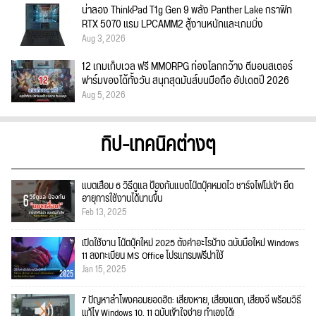
น่าลอง ThinkPad T1g Gen 9 พลัง Panther Lake กราฟิก
RTX 5070 แรม LPCAMM2 สู้งานหนักและเกมมิ่ง
Aug 3, 2026
12 เกมเก็บเวล ฟรี MMORPG ท่องโลกกว้าง ตีมอนสเตอร์
ฟาร์มของได้ทั้งวัน สนุกสุดมันส์บนมือถือ อัปเดตปี 2026
Aug 5, 2026
ทิป-เทคนิคต่างๆ
แบตเสื่อม 6 วิธีดูแล ป้องกันแบตโน๊ตบุ๊คหมดไว ชาร์จไฟไม่เข้า ยืด
อายุการใช้งานได้นานขึ้น
Feb 13, 2025
เปิดใช้งาน โน๊ตบุ๊คใหม่ 2025 ตั้งค่าอะไรบ้าง ฉบับมือใหม่ Windows
11 ลงทะเบียน MS Office โปรแกรมฟรีน่าใช้
Jan 15, 2025
7 ปัญหาลำโพงคอมยอดฮิต: เสียงหาย, เสียงแตก, เสียงจี่ พร้อมวิธี
แก้ไข Windows 10, 11 ฉบับเข้าใจง่าย ทำเองได้!