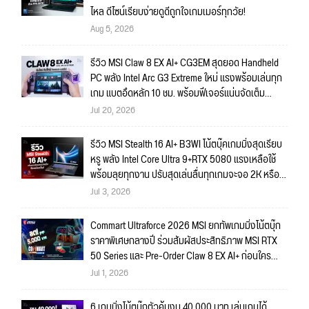
ไหล ดีไซน์เรียบง่ายดูดีถูกใจเกมเมอร์ทุกวัย!
Aug 5, 2026
รีวิว MSI Claw 8 EX AI+ CG3EM สุดยอด Handheld
PC พลัง Intel Arc G3 Extreme ใหม่ แรงพร้อมเล่นทุก
เกม แบตอึดหลัก 10 ชม. พร้อมฟีเจอร์แน่นจัดเต็ม
ถึงใจ!!
Jul 20, 2026
รีวิว MSI Stealth 16 AI+ B3WI โน้ตบุ๊คเกมมิ่งสุดเรียบ
หรู พลัง Intel Core Ultra 9+RTX 5080 แรงเหลือใช้
พร้อมลุยทุกงาน ปรับสุดเล่นลื่นทุกเกมจะจอ 2K หรือ
4K ก็สบายมาก!!
Jul 3, 2026
Commart Ultraforce 2026 MSI ยกทัพเกมมิ่งโน้ตบุ๊ก
ราคาพิเศษกลางปี ร่วมสัมผัสประสิทธิภาพ MSI RTX
50 Series และ Pre-Order Claw 8 EX AI+ ก่อนใคร
พร้อมของรางวัลเข้าร่วมกิจกรรมในงาน!
Jul 1, 2026
6 เกมมิ่งโน้ตบุ๊กตัวคุ้มงบ 40,000 บาท เล่นเกมได้