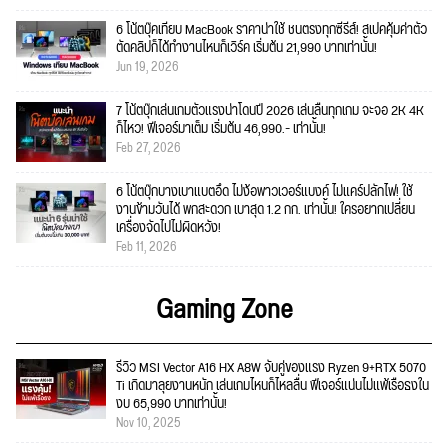
6 โน้ตบุ๊คเทียบ MacBook ราคาน่าใช้ ชนตรงทุกซีรีส์! สเปคคุ้มค่าตัว
ตัดคลิปก็ได้ทำงานไหนก็เวิร์ค เริ่มต้น 21,990 บาทเท่านั้น!
Jun 19, 2026
7 โน้ตบุ๊กเล่นเกมตัวแรงน่าโดนปี 2026 เล่นลื่นทุกเกม จะจอ 2K 4K
ก็ไหว! ฟีเจอร์มาเต็ม เริ่มต้น 46,990.- เท่านั้น!
Feb 27, 2026
6 โน้ตบุ๊กบางเบาแบตอึด ไม่ง้อพาวเวอร์แบงค์ ไม่แคร์ปลั๊กไฟ! ใช้
งานข้ามวันได้ พกสะดวก เบาสุด 1.2 กก. เท่านั้น! ใครอยากเปลี่ยน
เครื่องจัดไปไม่ผิดหวัง!
Feb 11, 2026
Gaming Zone
รีวิว MSI Vector A16 HX A8W จับคู่ของแรง Ryzen 9+RTX 5070
Ti เกิดมาลุยงานหนัก เล่นเกมไหนก็ไหลลื่น ฟีเจอร์แน่นไม่แพ้เรือธงใน
งบ 65,990 บาทเท่านั้น!
Nov 10, 2025