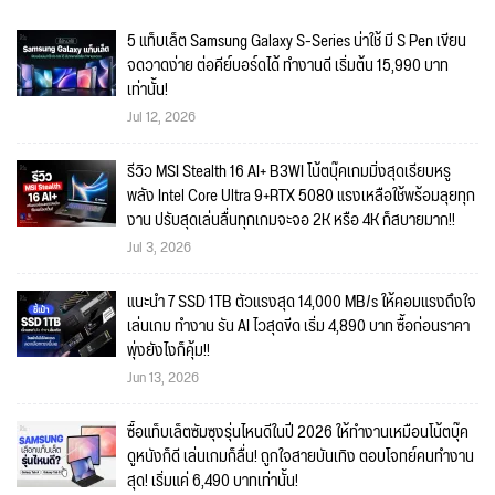
5 แท็บเล็ต Samsung Galaxy S-Series น่าใช้ มี S Pen เขียน
จดวาดง่าย ต่อคีย์บอร์ดได้ ทำงานดี เริ่มต้น 15,990 บาท
เท่านั้น!
Jul 12, 2026
รีวิว MSI Stealth 16 AI+ B3WI โน้ตบุ๊คเกมมิ่งสุดเรียบหรู
พลัง Intel Core Ultra 9+RTX 5080 แรงเหลือใช้พร้อมลุยทุก
งาน ปรับสุดเล่นลื่นทุกเกมจะจอ 2K หรือ 4K ก็สบายมาก!!
Jul 3, 2026
แนะนำ 7 SSD 1TB ตัวแรงสุด 14,000 MB/s ให้คอมแรงถึงใจ
เล่นเกม ทำงาน รัน AI ไวสุดขีด เริ่ม 4,890 บาท ซื้อก่อนราคา
พุ่งยังไงก็คุ้ม!!
Jun 13, 2026
ซื้อแท็บเล็ตซัมซุงรุ่นไหนดีในปี 2026 ให้ทำงานเหมือนโน้ตบุ๊ค
ดูหนังก็ดี เล่นเกมก็ลื่น! ถูกใจสายบันเทิง ตอบโจทย์คนทำงาน
สุด! เริ่มแค่ 6,490 บาทเท่านั้น!