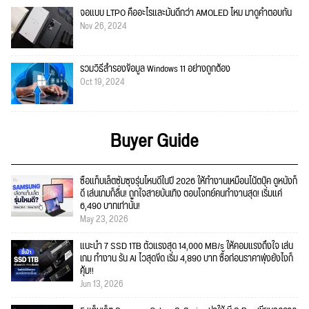
จอแบบ LTPO คืออะไรและมันดีกว่า AMOLED ไหม มาดูคำตอบกัน
Nov 26, 2024
รวมวิธีสำรองข้อมูล Windows 11 อย่างถูกต้อง
Oct 19, 2024
Buyer Guide
ซื้อแท็บเล็ตซัมซุงรุ่นไหนดีในปี 2026 ให้ทำงานเหมือนโน้ตบุ๊ค ดูหนังก็
ดี เล่นเกมก็ลื่น! ถูกใจสายบันเทิง ตอบโจทย์คนทำงานสุด! เริ่มแค่
6,490 บาทเท่านั้น!
May 23, 2026
แนะนำ 7 SSD 1TB ตัวแรงสุด 14,000 MB/s ให้คอมแรงถึงใจ เล่น
เกม ทำงาน รัน AI ไวสุดขีด เริ่ม 4,890 บาท ซื้อก่อนราคาพุ่งยังไงก็
คุ้ม!!
Jun 13, 2026