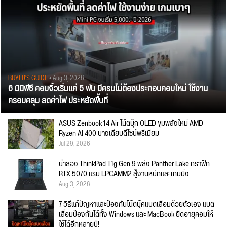
BUYER'S GUIDE
• Aug 3, 2026
6 มินิพีซี คอมจิ๋วเริ่มแค่ 5 พัน มีครบไม่ต้องประกอบคอมใหม่ ใช้งาน
ครอบคลุม ลดค่าไฟ ประหยัดพื้นที่
ASUS Zenbook 14 Air โน้ตบุ๊ก OLED ขุมพลังใหม่ AMD
Ryzen AI 400 บางเฉียบดีไซน์พรีเมียม
Jul 29, 2026
น่าลอง ThinkPad T1g Gen 9 พลัง Panther Lake กราฟิก
RTX 5070 แรม LPCAMM2 สู้งานหนักและเกมมิ่ง
Aug 3, 2026
7 วิธีแก้ปัญหาและป้องกันโน๊ตบุ๊คแบตเสื่อมด้วยตัวเอง แบต
เสื่อมป้องกันได้ทั้ง Windows และ MacBook ยืดอายุคอมให้
ใช้ได้อีกหลายปี!