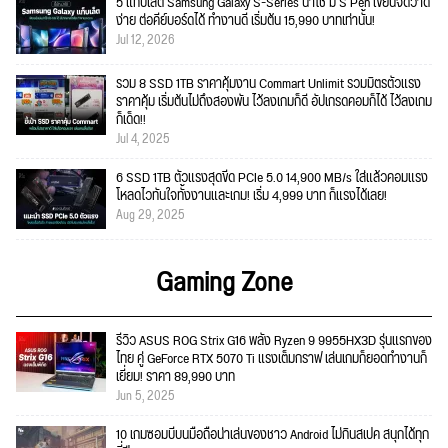
5 แท็บเล็ต Samsung Galaxy S-Series น่าใช้ มี S Pen เขียนจดวาด
ง่าย ต่อคีย์บอร์ดได้ ทำงานดี เริ่มต้น 15,990 บาทเท่านั้น!
Jul 12, 2026
รวม 8 SSD 1TB ราคาคุ้มงาน Commart Unlimit รวมมิตรตัวแรง
ราคาคุ้ม เริ่มต้นไม่ถึงสองพัน ไว้ลงเกมก็ดี อัปเกรดคอมก็ได้ ไว้ลงเกม
ก็เด็ด!!
Jul 4, 2025
6 SSD 1TB ตัวแรงสุดขีด PCIe 5.0 14,900 MB/s ใส่แล้วคอมแรง
โหลดไวทันใจทั้งงานและเกม! เริ่ม 4,999 บาท ก็แรงได้เลย!
Aug 29, 2025
Gaming Zone
รีวิว ASUS ROG Strix G16 พลัง Ryzen 9 9955HX3D รุ่นแรกของ
ไทย คู่ GeForce RTX 5070 Ti แรงเต็มกราฟ เล่นเกมก็ยอดทำงานก็
เยี่ยม! ราคา 89,990 บาท
Jun 5, 2025
10 เกมซอมบี้บนมือถือน่าเล่นของชาว Android ไม่กินสเปค สนุกได้ทุก