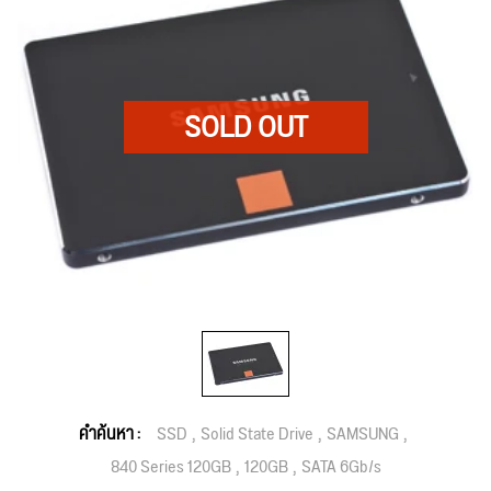
คำค้นหา :
SSD
Solid State Drive
SAMSUNG
840 Series 120GB
120GB
SATA 6Gb/s