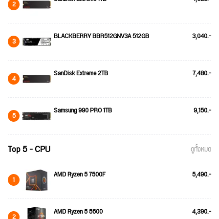
2
BLACKBERRY BBR512GNV3A 512GB
3,040.-
3
SanDisk Extreme 2TB
7,480.-
4
Samsung 990 PRO 1TB
9,150.-
5
Top 5 - CPU
ดูทั้งหมด
AMD Ryzen 5 7500F
5,490.-
1
AMD Ryzen 5 5600
4,390.-
2