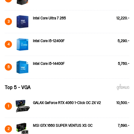
Intel Core Ultra 7 265
12,220.-
3
Intel Core i5-12400F
5,290.-
4
Intel Core i5-14400F
5,760.-
5
Top 5 - VGA
ดูทั้งหมด
GALAX GeForce RTX 4060 1-Click OC 2X V2
10,500.-
1
MSI GTX 1660 SUPER VENTUS XS OC
7,690.-
2