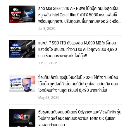
รีวิว MSI Stealth 16 AI+ B3WI โน้ตบุ๊คเกมมิ่งสุดเรียบ
หรู พลัง Intel Core Ultra 9+RTX 5080 แรงเหลือใช้
พร้อมลุยทุกงาน ปรับสุดเล่นลื่นทุกเกมจะจอ 2K หรือ
4K ก็สบายมาก!!
Jul 3, 2026
แนะนำ 7 SSD 1TB ตัวแรงสุด 14,000 MB/s ให้คอม
แรงถึงใจ เล่นเกม ทำงาน รัน AI ไวสุดขีด เริ่ม 4,890
บาท ซื้อก่อนราคาพุ่งยังไงก็คุ้ม!!
Jun 13, 2026
ซื้อแท็บเล็ตซัมซุงรุ่นไหนดีในปี 2026 ให้ทำงานเหมือน
โน้ตบุ๊ค ดูหนังก็ดี เล่นเกมก็ลื่น! ถูกใจสายบันเทิง ตอบ
โจทย์คนทำงานสุด! เริ่มแค่ 6,490 บาทเท่านั้น!
May 23, 2026
ซัมซุงเปิดตัวจอมอนิเตอร์ Odyssey และ ViewFinity รุ่น
ใหม่ล่าสุดพร้อมจอเกมมิ่งความละเอียด 6K รุ่นแรก
ของอุตสาหกรรม