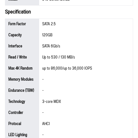
Specification
Form Factor
SATA 2.5
Capacity
120GB
Interface
SATA 6Gb/s
Read / Write
Up to 530 / 130 MB/s
Max 4K Random
up to 86,000/up to 36,000 IOPS
Memory Modules
-
Endurance (TBW)
-
Technology
3-core MDX
Controller
-
Protocal
AHCI
LED Lighting
-