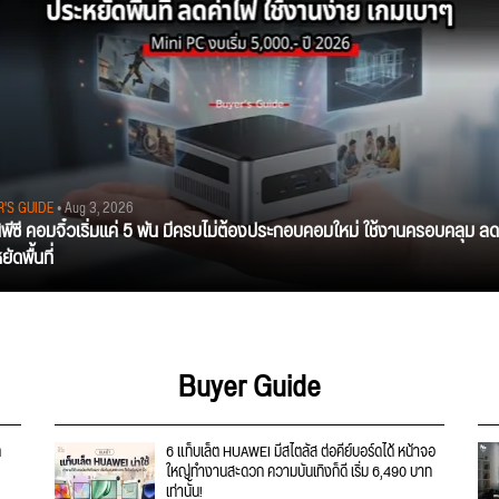
R'S GUIDE
• Aug 3, 2026
นิพีซี คอมจิ๋วเริ่มแค่ 5 พัน มีครบไม่ต้องประกอบคอมใหม่ ใช้งานครอบคลุม ลด
ัดพื้นที่
Buyer Guide
ก
6 แท็บเล็ต HUAWEI มีสไตลัส ต่อคีย์บอร์ดได้ หน้าจอ
ใหญ่ทำงานสะดวก ความบันเทิงก็ดี เริ่ม 6,490 บาท
เท่านั้น!