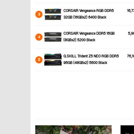
CORSAIR Vengeance RGB DDR5
16,7
3
32GB (16GBx2) 6400 Black
CORSAIR Vengeance DDR5 16GB
5,9
4
(8GBx2) 5200 Black
G.SKILL Trident Z5 NEO RGB DDR5
76,1
5
96GB (48GBx2) 5600 Black