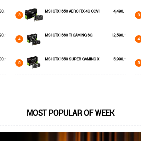
30.-
MSI GTX 1650 AERO ITX 4G OCV1
4,490.-
3
3
90.-
MSI GTX 1660 Ti GAMING 6G
12,590.-
4
4
00.-
MSI GTX 1650 SUPER GAMING X
5,990.-
5
5
MOST POPULAR OF WEEK