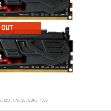
m
แรม
G.SKILL
DDR3
1866