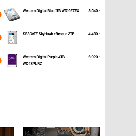
Western Digital Blue 1TB WD10EZEX
3,540.-
SEAGATE SkyHawk +Rescue 2TB
4,450.-
Western Digital Purple 4TB
6,920.-
WD43PURZ