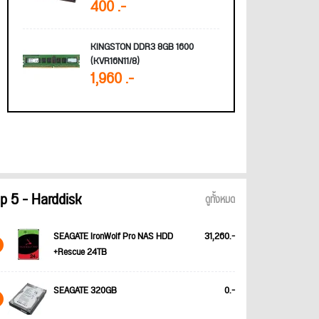
400 .-
KINGSTON DDR3 8GB 1600
(KVR16N11/8)
1,960 .-
p 5 - Harddisk
ดูทั้งหมด
SEAGATE IronWolf Pro NAS HDD
31,260.-
+Rescue 24TB
SEAGATE 320GB
0.-