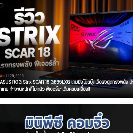
EW
• Jul 28, 2026
ว ASUS ROG Strix SCAR 18 G835LXG เกมมิ่งโน้ตบุ๊กเรือธงสุดทรงพลัง ป
ุกเกม ทำงานหนักก็ไม่กลัว ฟีเจอร์มาเต็มครบเครื่อง!!