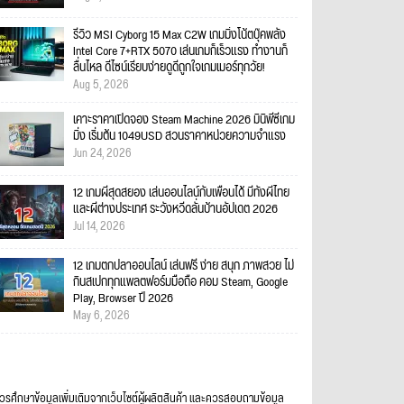
รีวิว MSI Cyborg 15 Max C2W เกมมิ่งโน้ตบุ๊คพลัง
Intel Core 7+RTX 5070 เล่นเกมก็เร็วแรง ทำงานก็
ลื่นไหล ดีไซน์เรียบง่ายดูดีถูกใจเกมเมอร์ทุกวัย!
Aug 5, 2026
เคาะราคาเปิดจอง Steam Machine 2026 มินิพีซีเกม
มิ่ง เริ่มต้น 1049USD สวนราคาหน่วยความจำแรง
Jun 24, 2026
12 เกมผีสุดสยอง เล่นออนไลน์กับเพื่อนได้ มีทั้งผีไทย
และผีต่างประเทศ ระวังหวีดลั่นบ้านอัปเดต 2026
Jul 14, 2026
12 เกมตกปลาออนไลน์ เล่นฟรี ง่าย สนุก ภาพสวย ไม่
กินสเปกทุกแพลตฟอร์มมือถือ คอม Steam, Google
Play, Browser ปี 2026
May 6, 2026
ควรศึกษาข้อมูลเพิ่มเติมจากเว็บไซต์ผู้ผลิตสินค้า และควรสอบถามข้อมูล