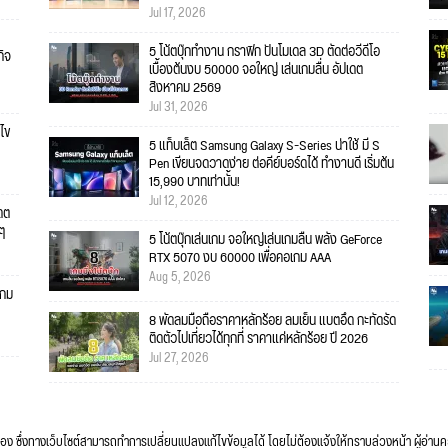
Jul 17, 2026
5 โน้ตบุ๊กทำงาน กราฟิก ปั้นโมเดล 3D ตัดต่อวีดีโอ
กิจ
เบื้องต้นงบ 50000 จอใหญ่ เล่นเกมลื่น อัปเดต
สิงหาคม 2569
Jul 31, 2026
ไข
5 แท็บเล็ต Samsung Galaxy S-Series น่าใช้ มี S
Pen เขียนจดวาดง่าย ต่อคีย์บอร์ดได้ ทำงานดี เริ่มต้น
15,990 บาทเท่านั้น!
Jul 12, 2026
เดต
ยๆ
5 โน้ตบุ๊กเล่นเกม จอใหญ่เล่นเกมลื่น พลัง GeForce
RTX 5070 งบ 60000 เพื่อคอเกม AAA
Aug 5, 2026
เกม
8 พัดลมมือถือราคาหลักร้อย ลมเย็น แบตอึด กะทัดรัด
ติดตัวไปเที่ยวได้ทุกที่ ราคาแค่หลักร้อย ปี 2026
Jul 27, 2026
ื่อง ซึ่งทางเว็บไซต์สามารถทำการเปลี่ยนแปลงแก้ไขข้อมูลได้ โดยไม่ต้องแจ้งให้ทราบล่วงหน้า ผู้อ่าน