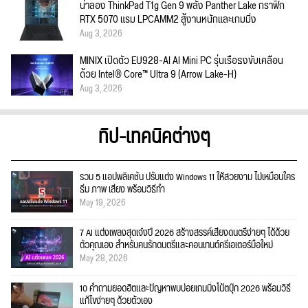
น่าลอง ThinkPad T1g Gen 9 พลัง Panther Lake กราฟิก
RTX 5070 แรม LPCAMM2 สู้งานหนักและเกมมิ่ง
Aug 3, 2026
MINIX เปิดตัว EU928-AI AI Mini PC รุ่นเรือธงขับเคลื่อน
ด้วย Intel® Core™ Ultra 9 (Arrow Lake-H)
Aug 3, 2026
ทิป-เทคนิคต่างๆ
รวม 5 แอปพลิเคชัน ปรับแต่ง Windows 11 ให้สวยงาม ไม่เหมือนใคร
ธีม ภาพ เสียง พร้อมวิธีทำ
May 19, 2026
7 AI แต่งเพลงสุดเจ๋งปี 2026 สร้างสรรค์เสียงดนตรีง่ายๆ ได้ด้วย
ตัวคุณเอง สำหรับคนรักดนตรีและคอนเทนต์ครีเอเตอร์มือใหม่
May 28, 2026
10 คำถามยอดฮิตและปัญหาพบบ่อยเกมมิ่งโน้ตบุ๊ก 2026 พร้อมวิธี
แก้ไขง่ายๆ ด้วยตัวเอง