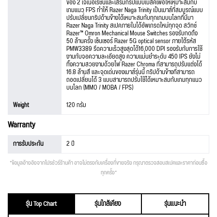
ของ 2 เจเนอเรชั่นและเสริมกริปแบบเบสิคเพื่อให้เหมาะสมกับ
เกมแนว FPS ทำให้ Razer Naga Trinity เป็นเมาส์ที่สมบูรณ์แบบ
ปรับเปลี่ยนกริปด้านข้างได้เหมาะสมกับทุกเกมบนโลกที่มีมา
Razer Naga Trinity สเปคภายในได้อัพเกรดใหม่ทุกจุด สวิทช์
Razer™ Omron Mechanical Mouse Switches รองรับกดถึง
50 ล้านครั้ง เซ็นเซอร์ Razer 5G optical sensor ภายใต้รหัส
PMW3389 รีดความเร็วสูงสุดได้16,000 DPI รองรับกับการใช้
งานกับจอความละเอียดสูง ความแม่นยำระดับ 450 IPS ยังไม่
ทิ้งความสวยงามด้วยไฟ Razer Chroma ที่สามารถปรับแต่งได้
16.8 ล้านสี และจุดเด่นของเมาส์รุ่นนี้ กริปด้านข้างที่สามารถ
ถอดเปลี่ยนได้ 3 แบบสามารถปรับใช้ได้เหมาะสมกับเกมทุกแนว
บนโลก (MMO / MOBA / FPS)
Weight
120 กรัม
Warranty
การรับประกัน
2 ปี
*ข้อมูลอ้างอิงจากโปรชัวร์ร้านค้า อาจไม่ตรงกับเครื่องที่ขายจริง กรุณาตรวจสอบสเปคและราคาก่อนซื้อ
ทุกครั้ง*
รุ่น Top Chart
รุ่นใกล้เคียง
รุ่นแนะนำ