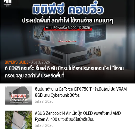
BUYER'S GUIDE
• Aug 3, 2026
6 มินิพีซี คอมจิ๋วเริ่มแค่ 5 พัน มีครบไม่ต้องประกอบคอมใหม่ ใช้งาน
ครอบคลุม ลดค่าไฟ ประหยัดพื้นที่
จีนปลุกตำนาน GeForce GTX 750 Ti กำเนิดใหม่ ยัด VRAM
8GB เล่น Cyberpunk 30fps.
Jul 23, 2026
ASUS Zenbook 14 Air โน้ตบุ๊ก OLED ขุมพลังใหม่ AMD
Ryzen AI 400 บางเฉียบดีไซน์พรีเมียม
Jul 29, 2026