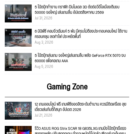
5 โน้ตบุ๊กทำงาน กราฟิก ปั้นโมเดล 3D ตัดต่อวีดีโอเบื้องต้นงบ
50000 จอใหญ่ เล่นเกมลื่น อัปเดตสิงหาคม 2569
Jul 31, 2026
6 มินิพีซี คอมจิ๋วเริ่มแค่ 5 พัน มีครบไม่ต้องประกอบคอมใหม่ ใช้งาน
ครอบคลุม ลดค่าไฟ ประหยัดพื้นที่
Aug 3, 2026
5 โน้ตบุ๊กเล่นเกม จอใหญ่เล่นเกมลื่น พลัง GeForce RTX 5070 งบ
60000 เพื่อคอเกม AAA
Aug 5, 2026
Gaming Zone
12 เกมออนไลน์ ฟรี เกมพีซียอดฮิตระดับตำนาน ควรมีติดเครื่อง ลุย
เดี่ยวเล่นกับตี้ก็สนุก อัปเดต 2026
Jul 21, 2026
รีวิว ASUS ROG Strix SCAR 18 G835LXG เกมมิ่งโน้ตบุ๊กเรือธง
สุดทรงพลัง ปรับสุดทุกเกม ทำงานหนักก็ไม่กลัว ฟีเจอร์มาเต็มครบ