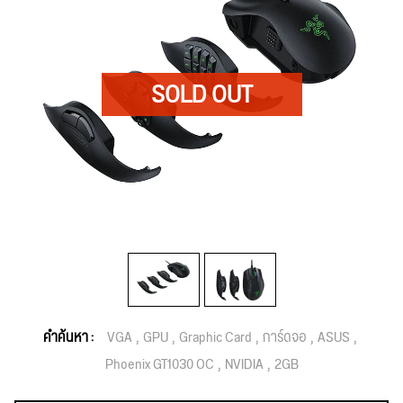
คำค้นหา :
VGA
GPU
Graphic Card
การ์ดจอ
ASUS
Phoenix GT1030 OC
NVIDIA
2GB