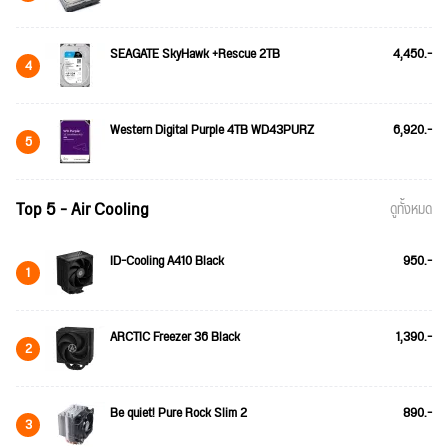
SEAGATE SkyHawk +Rescue 2TB
4,450.-
4
Western Digital Purple 4TB WD43PURZ
6,920.-
5
Top 5 - Air Cooling
ดูทั้งหมด
ID-Cooling A410 Black
950.-
1
ARCTIC Freezer 36 Black
1,390.-
2
Be quiet! Pure Rock Slim 2
890.-
3