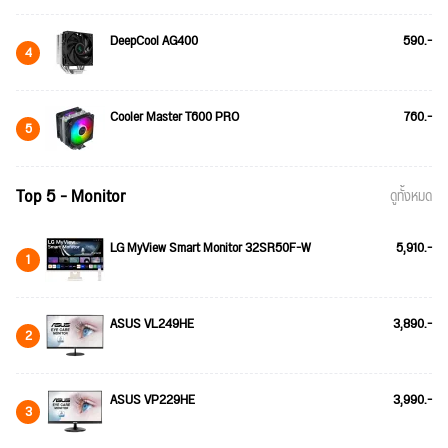
DeepCool AG400
590.-
4
Cooler Master T600 PRO
760.-
5
Top 5 - Monitor
ดูทั้งหมด
LG MyView Smart Monitor 32SR50F-W
5,910.-
1
ASUS VL249HE
3,890.-
2
ASUS VP229HE
3,990.-
3