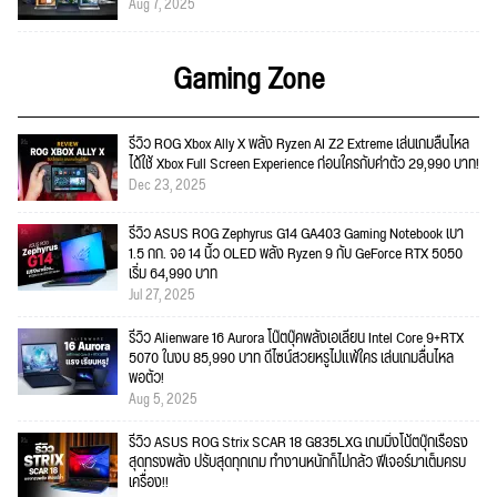
Aug 7, 2025
Gaming Zone
รีวิว ROG Xbox Ally X พลัง Ryzen AI Z2 Extreme เล่นเกมลื่นไหล
ได้ใช้ Xbox Full Screen Experience ก่อนใครกับค่าตัว 29,990 บาท!
Dec 23, 2025
รีวิว ASUS ROG Zephyrus G14 GA403 Gaming Notebook เบา
1.5 กก. จอ 14 นิ้ว OLED พลัง Ryzen 9 กับ GeForce RTX 5050
เริ่ม 64,990 บาท
Jul 27, 2025
รีวิว Alienware 16 Aurora โน๊ตบุ๊คพลังเอเลี่ยน Intel Core 9+RTX
5070 ในงบ 85,990 บาท ดีไซน์สวยหรูไม่แพ้ใคร เล่นเกมลื่นไหล
พอตัว!
Aug 5, 2025
รีวิว ASUS ROG Strix SCAR 18 G835LXG เกมมิ่งโน้ตบุ๊กเรือธง
สุดทรงพลัง ปรับสุดทุกเกม ทำงานหนักก็ไม่กลัว ฟีเจอร์มาเต็มครบ
เครื่อง!!