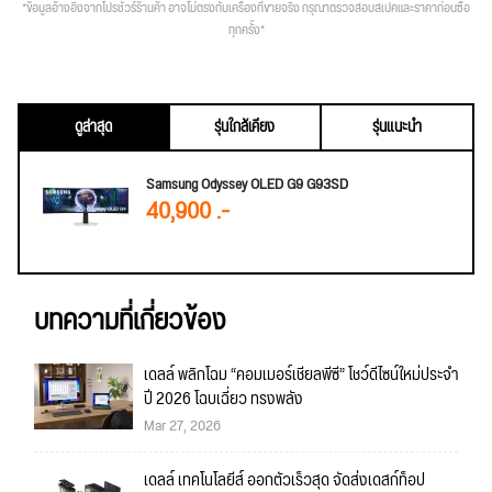
*ข้อมูลอ้างอิงจากโปรชัวร์ร้านค้า อาจไม่ตรงกับเครื่องที่ขายจริง กรุณาตรวจสอบสเปคและราคาก่อนซื้อ
ทุกครั้ง*
ดูล่าสุด
รุ่นใกล้เคียง
รุ่นแนะนำ
Samsung Odyssey OLED G9 G93SD
40,900 .-
บทความที่เกี่ยวข้อง
เดลล์ พลิกโฉม “คอมเมอร์เชียลพีซี” โชว์ดีไซน์ใหม่ประจำ
ปี 2026 โฉบเฉี่ยว ทรงพลัง
Mar 27, 2026
เดลล์ เทคโนโลยีส์ ออกตัวเร็วสุด จัดส่งเดสก์ท็อป