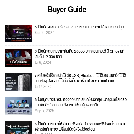
Buyer Guide
5 โน้ตบุ๊ก AMD การ์ดจอแรง น้ำหนักเบา ทำงานได้ เล่นเกมก็สนุก
Sep 19, 2024
6 โน๊ตบุ๊คเล่นเกมราคาไม่เกิน 20000 บาท เล่นเกมได้ มี Office แท้
เริ่มต้น 12,390 บาท
Jul 9, 2024
7 คีย์บอร์ดไร้สายน่าใช้ ต่อ USB, Bluetooth ใช้ได้เลย แบตอึดใช้ได้
นานสุดๆ ต่อคอมก็ได้มือถือก็ง่าย เริ่มแค่ 305 บาทเท่านั้น!
Jul 17, 2025
8 โน๊ตบุ๊คบางเบางบ 50000 บาท สเปกใหม่ล่าสุด เบาสุดแค่โลเดียว
แบตอึดถึงใจทำงานได้จบวัน ใช้กันคุ้มหลายปี!
May 17, 2025
6 โน๊ตบุ๊ค Dell น่าใช้ สเปคดีฟีเจอร์แน่น ชาวออฟฟิศชอบใจ ครีเอเต
อร์กดไลก์! ใครจะเปลี่ยนโน๊ตบุ๊คใหม่ต้องโดน!