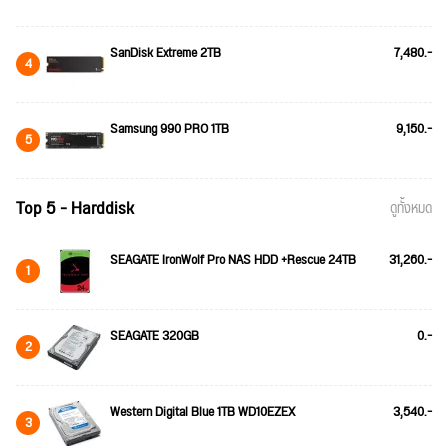
SanDisk Extreme 2TB
7,480.-
4
Samsung 990 PRO 1TB
9,150.-
5
Top 5 - Harddisk
ดูทั้งหมด
SEAGATE IronWolf Pro NAS HDD +Rescue 24TB
31,260.-
1
SEAGATE 320GB
0.-
2
Western Digital Blue 1TB WD10EZEX
3,540.-
3