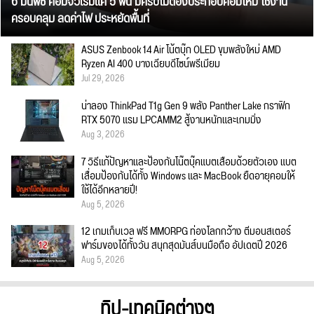
6 มินิพีซี คอมจิ๋วเริ่มแค่ 5 พัน มีครบไม่ต้องประกอบคอมใหม่ ใช้งาน
ครอบคลุม ลดค่าไฟ ประหยัดพื้นที่
ASUS Zenbook 14 Air โน้ตบุ๊ก OLED ขุมพลังใหม่ AMD
Ryzen AI 400 บางเฉียบดีไซน์พรีเมียม
Jul 29, 2026
น่าลอง ThinkPad T1g Gen 9 พลัง Panther Lake กราฟิก
RTX 5070 แรม LPCAMM2 สู้งานหนักและเกมมิ่ง
Aug 3, 2026
7 วิธีแก้ปัญหาและป้องกันโน๊ตบุ๊คแบตเสื่อมด้วยตัวเอง แบต
เสื่อมป้องกันได้ทั้ง Windows และ MacBook ยืดอายุคอมให้
ใช้ได้อีกหลายปี!
Aug 5, 2026
12 เกมเก็บเวล ฟรี MMORPG ท่องโลกกว้าง ตีมอนสเตอร์
ฟาร์มของได้ทั้งวัน สนุกสุดมันส์บนมือถือ อัปเดตปี 2026
Aug 5, 2026
ทิป-เทคนิคต่างๆ