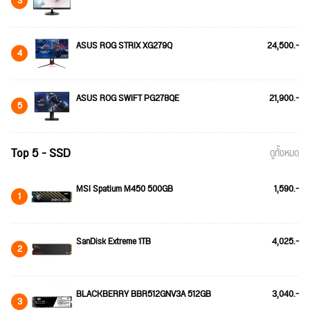
3
ASUS ROG STRIX XG279Q
24,500.-
4
ASUS ROG SWIFT PG278QE
21,900.-
5
Top 5 - SSD
ดูทั้งหมด
MSI Spatium M450 500GB
1,590.-
1
SanDisk Extreme 1TB
4,025.-
2
BLACKBERRY BBR512GNV3A 512GB
3,040.-
3