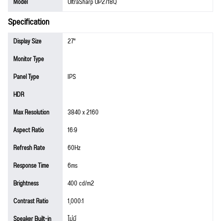
Model
UltraSharp UP2718Q
Specification
Display Size
27"
Monitor Type
Panel Type
IPS
HDR
Max Resolution
3840 x 2160
Aspect Ratio
16:9
Refresh Rate
60Hz
Response Time
6ms
Brightness
400 cd/m2
Contrast Ratio
1,000:1
Speaker Built-in
ไม่มี