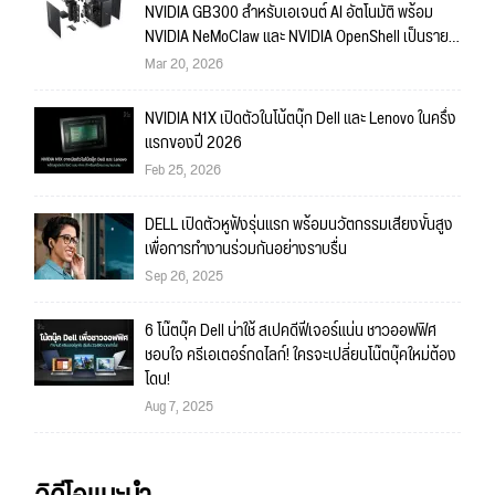
NVIDIA GB300 สำหรับเอเจนต์ AI อัตโนมัติ พร้อม
NVIDIA NeMoClaw และ NVIDIA OpenShell เป็นราย
แรก
Mar 20, 2026
NVIDIA N1X เปิดตัวในโน้ตบุ๊ก Dell และ Lenovo ในครึ่ง
แรกของปี 2026
Feb 25, 2026
DELL เปิดตัวหูฟังรุ่นแรก พร้อมนวัตกรรมเสียงขั้นสูง
เพื่อการทำงานร่วมกันอย่างราบรื่น
Sep 26, 2025
6 โน๊ตบุ๊ค Dell น่าใช้ สเปคดีฟีเจอร์แน่น ชาวออฟฟิศ
ชอบใจ ครีเอเตอร์กดไลก์! ใครจะเปลี่ยนโน๊ตบุ๊คใหม่ต้อง
โดน!
Aug 7, 2025