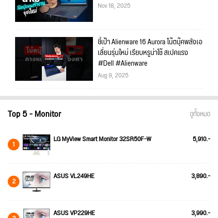
Nov 18, 2025
ชี้เป้า Alienware 16 Aurora โน๊ตบุ๊คพลังเอ
เลี่ยนรุ่นใหม่ เรียบหรูน่าใช้ สเปคแรง
#Dell #Alienware
Aug 9, 2025
Top 5 - Monitor
ดูทั้งหมด
LG MyView Smart Monitor 32SR50F-W
5,910.-
1
ASUS VL249HE
3,890.-
2
ASUS VP229HE
3,990.-