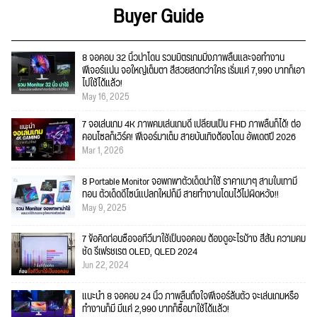
Buyer Guide
8 จอคอม 32 นิ้วน่าโดน รวมมิตรเกมมิ่งภาพลื่นและจอทำงาน
ฟีเจอร์แน่น จอใหญ่เต็มตา สีสวยสดกว่าใคร เริ่มแค่ 7,990 บาทก็เอา
ไปใช้ได้แล้ว!
May 16, 2025
7 จอเล่นเกม 4K ภาพคมเล่นเกมดี เปลี่ยนเป็น FHD ภาพลื่นก็ได้! ต่อ
คอนโซลก็เวิร์ค! ฟีเจอร์มาเต็ม สายบันเทิงต้องโดน อัพเดตปี 2026
Mar 1, 2026
8 Portable Monitor จอพกพาตัวเด็ดน่าใช้ ราคาเบาๆ สามใบเทามี
ทอน ตัวเด็ดดีไซน์แปลกใหม่ก็มี สายทำงานโดนไว้ไม่ผิดหวัง!!
May 9, 2025
7 ข้อคิดก่อนซื้อจอทีวีมาใช้เป็นจอคอม ต้องดูอะไรบ้าง สีสัน ความคม
ชัด รีเฟรชเรต OLED, QLED 2024
Jun 22, 2024
แนะนำ 8 จอคอม 24 นิ้ว ภาพลื่นถึงใจฟีเจอร์ล้นตัว จะเล่นเกมหรือ
ทำงานก็มี มีแค่ 2,990 บาทก็ซื้อมาใช้ได้แล้ว!