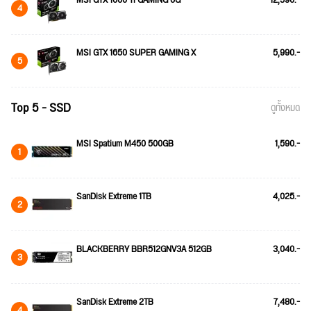
MSI GTX 1660 Ti GAMING 6G
12,590.-
4
MSI GTX 1650 SUPER GAMING X
5,990.-
5
Top 5 - SSD
ดูทั้งหมด
MSI Spatium M450 500GB
1,590.-
1
SanDisk Extreme 1TB
4,025.-
2
BLACKBERRY BBR512GNV3A 512GB
3,040.-
3
SanDisk Extreme 2TB
7,480.-
4