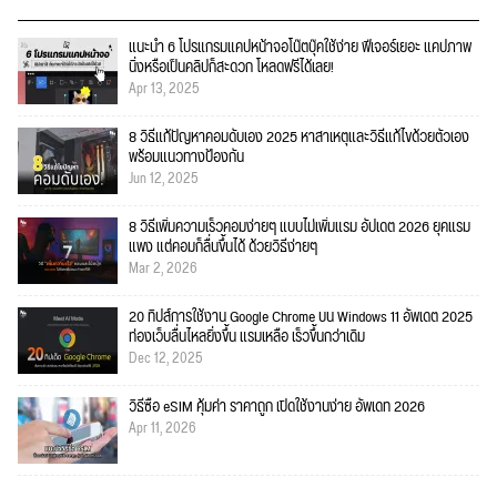
แนะนำ 6 โปรแกรมแคปหน้าจอโน๊ตบุ๊คใช้ง่าย ฟีเจอร์เยอะ แคปภาพ
นิ่งหรือเป็นคลิปก็สะดวก โหลดฟรีได้เลย!
Apr 13, 2025
8 วิธีแก้ปัญหาคอมดับเอง 2025 หาสาเหตุและวิธีแก้ไขด้วยตัวเอง
พร้อมแนวทางป้องกัน
Jun 12, 2025
8 วิธีเพิ่มความเร็วคอมง่ายๆ แบบไม่เพิ่มแรม อัปเดต 2026 ยุคแรม
แพง แต่คอมก็ลื่นขึ้นได้ ด้วยวิธีง่ายๆ
Mar 2, 2026
20 ทิปส์การใช้งาน Google Chrome บน Windows 11 อัพเดต 2025
ท่องเว็บลื่นไหลยิ่งขึ้น แรมเหลือ เร็วขึ้นกว่าเดิม
Dec 12, 2025
วิธีซื้อ eSIM คุ้มค่า ราคาถูก เปิดใช้งานง่าย อัพเดท 2026
Apr 11, 2026