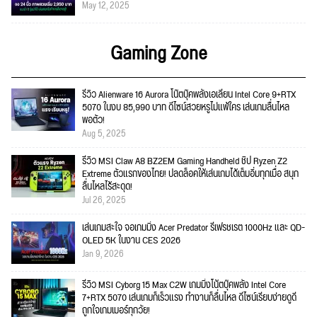
May 12, 2025
Gaming Zone
รีวิว Alienware 16 Aurora โน๊ตบุ๊คพลังเอเลี่ยน Intel Core 9+RTX
5070 ในงบ 85,990 บาท ดีไซน์สวยหรูไม่แพ้ใคร เล่นเกมลื่นไหล
พอตัว!
Aug 5, 2025
รีวิว MSI Claw A8 BZ2EM Gaming Handheld ชิป Ryzen Z2
Extreme ตัวแรกของไทย! ปลดล็อคให้เล่นเกมได้เต็มอิ่มทุกเมื่อ สนุก
ลื่นไหลไร้สะดุด!
Jul 26, 2025
เล่นเกมสะใจ จอเกมมิ่ง Acer Predator รีเฟรชเรต 1000Hz และ QD-
OLED 5K ในงาน CES 2026
Jan 9, 2026
รีวิว MSI Cyborg 15 Max C2W เกมมิ่งโน้ตบุ๊คพลัง Intel Core
7+RTX 5070 เล่นเกมก็เร็วแรง ทำงานก็ลื่นไหล ดีไซน์เรียบง่ายดูดี
ถูกใจเกมเมอร์ทุกวัย!