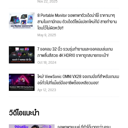
Nov 22, 2025
8 Portable Monitor จอพกพาตัวเด็ดน่าใช้ ราคาเบาๆ
สามใบเทามีทอน ตัวเด็ดดีไซน์แปลกใหม่ก็มี สายทำงาน
โดนไว้ไม่ผิดหวัง!!
May 9, 2025
7 จอคอม 32 นิ้ว รวมรุ่นทำงานและจอคอมเล่นเกม
ภาพลื่นสีสวย 4K HDR10 ราคาถูกสบายกระเป๋า!
Oct 18, 2024
ใหม่! ViewSonic OMNI VX28 จอเกมมิ่งที่สำหรับเกมเม
อร์ทั่วไปที่แม้แต่มืออาชีพต้องเหลียวมอง!
Apr 12, 2023
วิดีโอแนะนำ
จอพกพาแบบคู่ ที่ทำได้มากกว่า ครบ