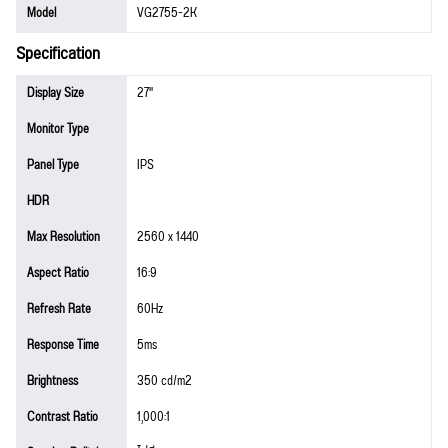
Model
VG2755-2K
Specification
Display Size
27"
Monitor Type
Panel Type
IPS
HDR
Max Resolution
2560 x 1440
Aspect Ratio
16:9
Refresh Rate
60Hz
Response Time
5ms
Brightness
350 cd/m2
Contrast Ratio
1,000:1