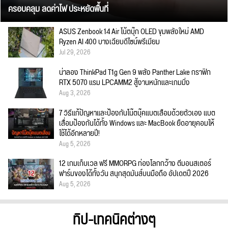
ครอบคลุม ลดค่าไฟ ประหยัดพื้นที่
ASUS Zenbook 14 Air โน้ตบุ๊ก OLED ขุมพลังใหม่ AMD
Ryzen AI 400 บางเฉียบดีไซน์พรีเมียม
Jul 29, 2026
น่าลอง ThinkPad T1g Gen 9 พลัง Panther Lake กราฟิก
RTX 5070 แรม LPCAMM2 สู้งานหนักและเกมมิ่ง
Aug 3, 2026
7 วิธีแก้ปัญหาและป้องกันโน๊ตบุ๊คแบตเสื่อมด้วยตัวเอง แบต
เสื่อมป้องกันได้ทั้ง Windows และ MacBook ยืดอายุคอมให้
ใช้ได้อีกหลายปี!
Aug 5, 2026
12 เกมเก็บเวล ฟรี MMORPG ท่องโลกกว้าง ตีมอนสเตอร์
ฟาร์มของได้ทั้งวัน สนุกสุดมันส์บนมือถือ อัปเดตปี 2026
Aug 5, 2026
ทิป-เทคนิคต่างๆ