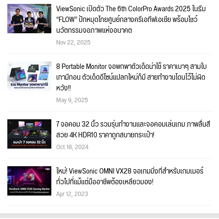
ViewSonic เปิดตัว The 6th ColorPro Awards 2025 ในธีม
“FLOW” ปักหมุดไทยศูนย์กลางครีเอทีฟเอเชีย พร้อมโชว์
นวัตกรรมจอภาพแห่งอนาคต
Nov 22, 2025
8 Portable Monitor จอพกพาตัวเด็ดน่าใช้ ราคาเบาๆ สามใบ
เทามีทอน ตัวเด็ดดีไซน์แปลกใหม่ก็มี สายทำงานโดนไว้ไม่ผิด
หวัง!!
May 9, 2025
7 จอคอม 32 นิ้ว รวมรุ่นทำงานและจอคอมเล่นเกม ภาพลื่นสี
สวย 4K HDR10 ราคาถูกสบายกระเป๋า!
Oct 18, 2024
ใหม่! ViewSonic OMNI VX28 จอเกมมิ่งที่สำหรับเกมเมอร์
ทั่วไปที่แม้แต่มืออาชีพต้องเหลียวมอง!
Apr 12, 2023