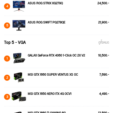
ASUS ROG STRIX XG279Q
24,500.-
4
ASUS ROG SWIFT PG278QE
21,900.-
5
Top 5 - VGA
ดูทั้งหมด
GALAX GeForce RTX 4060 1-Click OC 2X V2
10,500.-
1
MSI GTX 1660 SUPER VENTUS XS OC
7,690.-
2
MSI GTX 1650 AERO ITX 4G OCV1
4,490.-
3