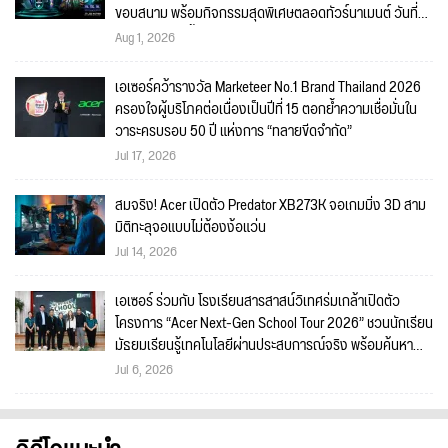
ขอบสนาม พร้อมกิจกรรมสุดพิเศษตลอดทัวร์นาเมนต์ วันที่
5-6 กันยายนนี้!
Aug 1, 2026
เอเซอร์คว้ารางวัล Marketeer No.1 Brand Thailand 2026
ครองใจผู้บริโภคต่อเนื่องเป็นปีที่ 15 ตอกย้ำความเชื่อมั่นใน
วาระครบรอบ 50 ปี แห่งการ “ทลายขีดจำกัด”
Jul 17, 2026
สมจริง! Acer เปิดตัว Predator XB273K จอเกมมิ่ง 3D สาม
มิติทะลุจอแบบไม่ต้องง้อแว่น
Jul 14, 2026
เอเซอร์ ร่วมกับ โรงเรียนสารสาสน์วิเทศร่มเกล้าเปิดตัว
โครงการ “Acer Next-Gen School Tour 2026” ชวนนักเรียน
มัธยมเรียนรู้เทคโนโลยีผ่านประสบการณ์จริง พร้อมค้นหา
แรงบันดาลใจสู่อาชีพด้าน IT และดิจิทัลในยุค AI
Jul 6, 2026