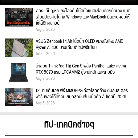
7 วิธีแก้ปัญหาและป้องกันโน๊ตบุ๊คแบตเสื่อมด้วยตัวเอง แบต
เสื่อมป้องกันได้ทั้ง Windows และ MacBook ยืดอายุคอมให้
ใช้ได้อีกหลายปี!
Aug 5, 2026
ASUS Zenbook 14 Air โน้ตบุ๊ก OLED ขุมพลังใหม่ AMD
Ryzen AI 400 บางเฉียบดีไซน์พรีเมียม
Jul 29, 2026
น่าลอง ThinkPad T1g Gen 9 พลัง Panther Lake กราฟิก
RTX 5070 แรม LPCAMM2 สู้งานหนักและเกมมิ่ง
Aug 3, 2026
12 เกมเก็บเวล ฟรี MMORPG ท่องโลกกว้าง ตีมอนสเตอร์
ฟาร์มของได้ทั้งวัน สนุกสุดมันส์บนมือถือ อัปเดตปี 2026
Aug 5, 2026
ทิป-เทคนิคต่างๆ