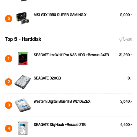
MSI GTX 1650 SUPER GAMING X
5,990.-
5
Top 5 - Harddisk
ดูทั้งหมด
SEAGATE IronWolf Pro NAS HDD +Rescue 24TB
31,260.-
1
SEAGATE 320GB
0.-
2
Western Digital Blue 1TB WD10EZEX
3,540.-
3
SEAGATE SkyHawk +Rescue 2TB
4,450.-
4