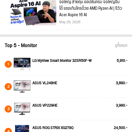
จอใหญ่ สายคุ้ม ออปชั่นครบ จอใหญ่จิ้ม
ได้ แรงเกินใครด้วย AMD Ryzen AI | รีวิว
Acer Aspire 16 AI
May 28, 2026
Top 5 - Monitor
ดูทั้งหมด
LG MyView Smart Monitor 32SR50F-W
5,910.-
1
ASUS VL249HE
3,890.-
2
ASUS VP229HE
3,990.-
3
ASUS ROG STRIX XG279Q
24,500.-
4