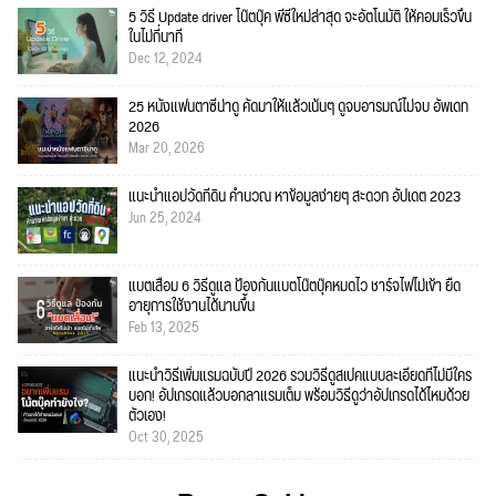
5 วิธี Update driver โน๊ตบุ๊ค พีซีใหม่ล่าสุด จะอัตโนมัติ ให้คอมเร็วขึ้น
ในไม่กี่นาที
Dec 12, 2024
25 หนังแฟนตาซีน่าดู คัดมาให้แล้วเน้นๆ ดูจบอารมณ์ไม่จบ อัพเดท
2026
Mar 20, 2026
แนะนำแอปวัดที่ดิน คำนวณ หาข้อมูลง่ายๆ สะดวก อัปเดต 2023
Jun 25, 2024
แบตเสื่อม 6 วิธีดูแล ป้องกันแบตโน๊ตบุ๊คหมดไว ชาร์จไฟไม่เข้า ยืด
อายุการใช้งานได้นานขึ้น
Feb 13, 2025
แนะนำวิธีเพิ่มแรมฉบับปี 2026 รวมวิธีดูสเปคแบบละเอียดที่ไม่มีใคร
บอก! อัปเกรดแล้วบอกลาแรมเต็ม พร้อมวิธีดูว่าอัปเกรดได้ไหมด้วย
ตัวเอง!
Oct 30, 2025