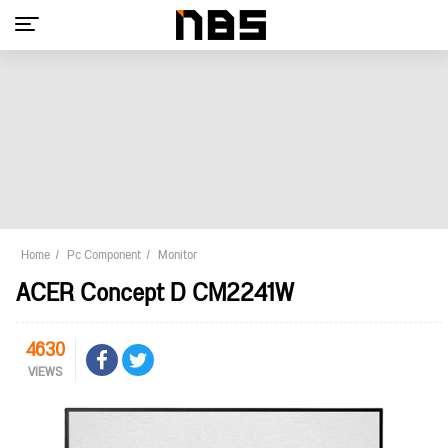
Home
Pc Component
Monitor
ACER Concept D CM2241W
4630
VIEWS