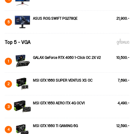
ASUS ROG SWIFT PG278QE
21,900.-
5
Top 5 - VGA
ดูทั้งหมด
GALAX GeForce RTX 4060 1-Click OC 2X V2
10,500.-
1
MSI GTX 1660 SUPER VENTUS XS OC
7,690.-
2
MSI GTX 1650 AERO ITX 4G OCV1
4,490.-
3
MSI GTX 1660 Ti GAMING 6G
12,590.-
4