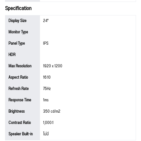
Specification
Display Size
24"
Monitor Type
Panel Type
IPS
HDR
Max Resolution
1920 x 1200
Aspect Ratio
16:10
Refresh Rate
75Hz
Response Time
1ms
Brightness
350 cd/m2
Contrast Ratio
1,000:1
Speaker Built-in
ไม่มี