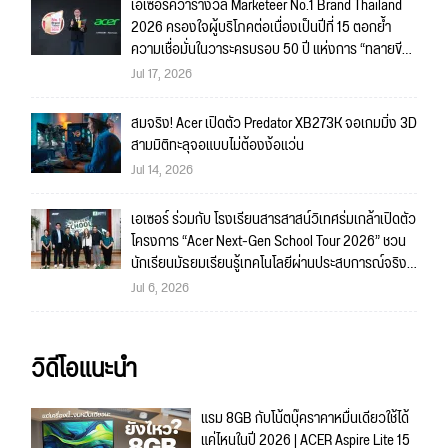
เอเซอร์คว้ารางวัล Marketeer No.1 Brand Thailand
2026 ครองใจผู้บริโภคต่อเนื่องเป็นปีที่ 15 ตอกย้ำ
ความเชื่อมั่นในวาระครบรอบ 50 ปี แห่งการ “ทลายขีด
จำกัด”
Jul 17, 2026
สมจริง! Acer เปิดตัว Predator XB273K จอเกมมิ่ง 3D
สามมิติทะลุจอแบบไม่ต้องง้อแว่น
Jul 14, 2026
เอเซอร์ ร่วมกับ โรงเรียนสารสาสน์วิเทศร่มเกล้าเปิดตัว
โครงการ “Acer Next-Gen School Tour 2026” ชวน
นักเรียนมัธยมเรียนรู้เทคโนโลยีผ่านประสบการณ์จริง
พร้อมค้นหาแรงบันดาลใจสู่อาชีพด้าน IT และดิจิทัลใน
Jul 6, 2026
ยุค AI
วิดีโอแนะนำ
แรม 8GB กับโน้ตบุ๊คราคาหมื่นเดียวใช้ได้
แค่ไหนในปี 2026 | ACER Aspire Lite 15