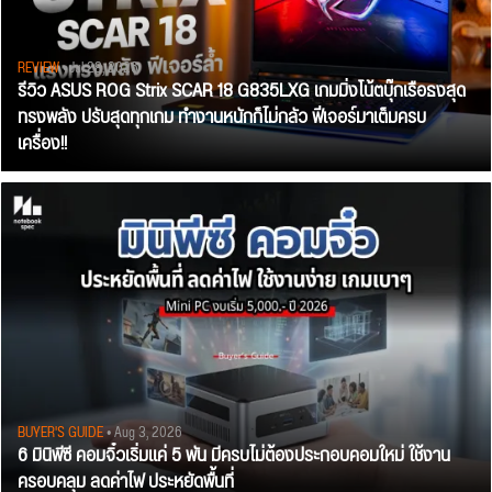
REVIEW
• Jul 28, 2026
รีวิว ASUS ROG Strix SCAR 18 G835LXG เกมมิ่งโน้ตบุ๊กเรือธงสุด
ทรงพลัง ปรับสุดทุกเกม ทำงานหนักก็ไม่กลัว ฟีเจอร์มาเต็มครบ
เครื่อง!!
BUYER'S GUIDE
• Aug 3, 2026
6 มินิพีซี คอมจิ๋วเริ่มแค่ 5 พัน มีครบไม่ต้องประกอบคอมใหม่ ใช้งาน
ครอบคลุม ลดค่าไฟ ประหยัดพื้นที่