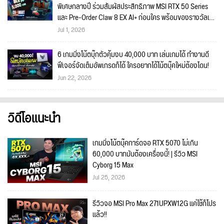
พิเศษกลางปี ร่วมสัมผัสประสิทธิภาพ MSI RTX 50 Series
และ Pre-Order Claw 8 EX AI+ ก่อนใคร พร้อมของรางวัลเข้า
ร่วมกิจกรรมในงาน!
Jul 1, 2026
6 เกมมิ่งโน้ตบุ๊กตัวคุ้มงบ 40,000 บาท เล่นเกมได้ ทำงานดี
ฟีเจอร์จัดเต็มอัพเกรดก็ได้ ใครอยากได้โน้ตบุ๊คใหม่ต้องโดน!
Jun 22, 2026
วิดีโอแนะนำ
เกมมิ่งโน้ตบุ๊คการ์ดจอ RTX 5070 ไม่เกิน
60,000 บาทมันต้องเครื่องนี้! | รีวิว MSI
Cyborg 15 Max
Jul 25, 2026
รีวิวจอ MSI Pro Max 271UPXW12G แค่ใช้ก็โปร
แล้ว!!