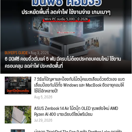
BUYER'S GUIDE
• Aug 3, 2026
6 มินิพีซี คอมจิ๋วเริ่มแค่ 5 พัน มีครบไม่ต้องประกอบคอมใหม่ ใช้งาน
ครอบคลุม ลดค่าไฟ ประหยัดพื้นที่
7 วิธีแก้ปัญหาและป้องกันโน๊ตบุ๊คแบตเสื่อมด้วยตัวเอง แบต
เสื่อมป้องกันได้ทั้ง Windows และ MacBook ยืดอายุคอมให้
ใช้ได้อีกหลายปี!
Aug 5, 2026
ASUS Zenbook 14 Air โน้ตบุ๊ก OLED ขุมพลังใหม่ AMD
Ryzen AI 400 บางเฉียบดีไซน์พรีเมียม
Jul 29, 2026