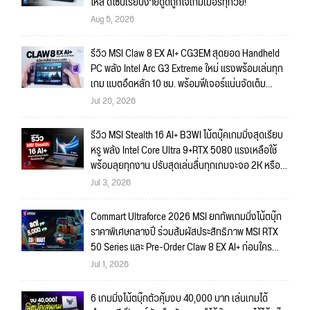
ไหล ดีไซน์เรียบง่ายดูดีถูกใจเกมเมอร์ทุกวัย!
Aug 5, 2026
รีวิว MSI Claw 8 EX AI+ CG3EM สุดยอด Handheld
PC พลัง Intel Arc G3 Extreme ใหม่ แรงพร้อมเล่นทุก
เกม แบตอึดหลัก 10 ชม. พร้อมฟีเจอร์แน่นจัดเต็ม
ถึงใจ!!
Jul 20, 2026
รีวิว MSI Stealth 16 AI+ B3WI โน้ตบุ๊คเกมมิ่งสุดเรียบ
หรู พลัง Intel Core Ultra 9+RTX 5080 แรงเหลือใช้
พร้อมลุยทุกงาน ปรับสุดเล่นลื่นทุกเกมจะจอ 2K หรือ
4K ก็สบายมาก!!
Jul 3, 2026
Commart Ultraforce 2026 MSI ยกทัพเกมมิ่งโน้ตบุ๊ก
ราคาพิเศษกลางปี ร่วมสัมผัสประสิทธิภาพ MSI RTX
50 Series และ Pre-Order Claw 8 EX AI+ ก่อนใคร
พร้อมของรางวัลเข้าร่วมกิจกรรมในงาน!
Jul 1, 2026
6 เกมมิ่งโน้ตบุ๊กตัวคุ้มงบ 40,000 บาท เล่นเกมได้