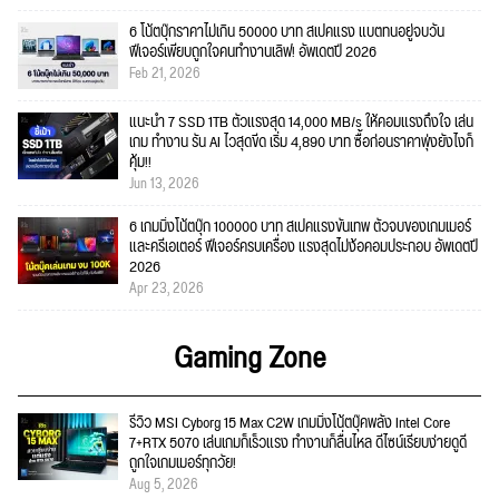
6 โน้ตบุ๊กราคาไม่เกิน 50000 บาท สเปคแรง แบตทนอยู่จบวัน
ฟีเจอร์เพียบถูกใจคนทำงานเลิฟ! อัพเดตปี 2026
Feb 21, 2026
แนะนำ 7 SSD 1TB ตัวแรงสุด 14,000 MB/s ให้คอมแรงถึงใจ เล่น
เกม ทำงาน รัน AI ไวสุดขีด เริ่ม 4,890 บาท ซื้อก่อนราคาพุ่งยังไงก็
คุ้ม!!
Jun 13, 2026
6 เกมมิ่งโน้ตบุ๊ก 100000 บาท สเปคแรงขั้นเทพ ตัวจบของเกมเมอร์
และครีเอเตอร์ ฟีเจอร์ครบเครื่อง แรงสุดไม่ง้อคอมประกอบ อัพเดตปี
2026
Apr 23, 2026
Gaming Zone
รีวิว MSI Cyborg 15 Max C2W เกมมิ่งโน้ตบุ๊คพลัง Intel Core
7+RTX 5070 เล่นเกมก็เร็วแรง ทำงานก็ลื่นไหล ดีไซน์เรียบง่ายดูดี
ถูกใจเกมเมอร์ทุกวัย!
Aug 5, 2026