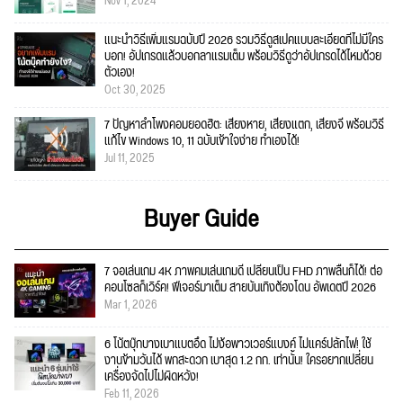
Nov 1, 2024
แนะนำวิธีเพิ่มแรมฉบับปี 2026 รวมวิธีดูสเปคแบบละเอียดที่ไม่มีใคร
บอก! อัปเกรดแล้วบอกลาแรมเต็ม พร้อมวิธีดูว่าอัปเกรดได้ไหมด้วย
ตัวเอง!
Oct 30, 2025
7 ปัญหาลำโพงคอมยอดฮิต: เสียงหาย, เสียงแตก, เสียงจี่ พร้อมวิธี
แก้ไข Windows 10, 11 ฉบับเข้าใจง่าย ทำเองได้!
Jul 11, 2025
Buyer Guide
7 จอเล่นเกม 4K ภาพคมเล่นเกมดี เปลี่ยนเป็น FHD ภาพลื่นก็ได้! ต่อ
คอนโซลก็เวิร์ค! ฟีเจอร์มาเต็ม สายบันเทิงต้องโดน อัพเดตปี 2026
Mar 1, 2026
6 โน้ตบุ๊กบางเบาแบตอึด ไม่ง้อพาวเวอร์แบงค์ ไม่แคร์ปลั๊กไฟ! ใช้
งานข้ามวันได้ พกสะดวก เบาสุด 1.2 กก. เท่านั้น! ใครอยากเปลี่ยน
เครื่องจัดไปไม่ผิดหวัง!
Feb 11, 2026