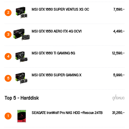
MSI GTX 1660 SUPER VENTUS XS OC
7,690.-
2
MSI GTX 1650 AERO ITX 4G OCV1
4,490.-
3
MSI GTX 1660 Ti GAMING 6G
12,590.-
4
MSI GTX 1650 SUPER GAMING X
5,990.-
5
Top 5 - Harddisk
ดูทั้งหมด
SEAGATE IronWolf Pro NAS HDD +Rescue 24TB
31,260.-
1