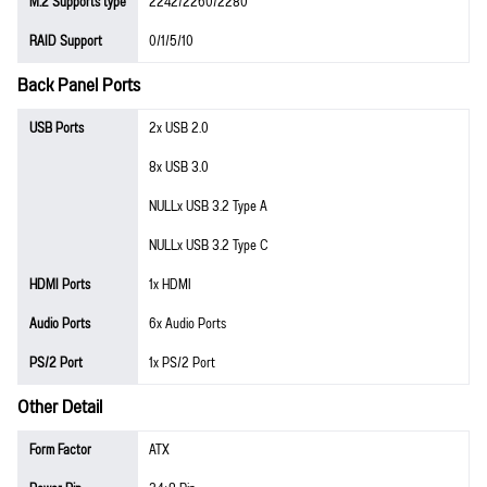
M.2 Supports type
2242/2260/2280
RAID Support
0/1/5/10
Back Panel Ports
USB Ports
2x USB 2.0
8x USB 3.0
NULLx USB 3.2 Type A
NULLx USB 3.2 Type C
HDMI Ports
1x HDMI
Audio Ports
6x Audio Ports
PS/2 Port
1x PS/2 Port
Other Detail
Form Factor
ATX