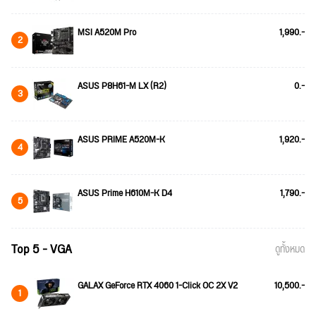
MSI A520M Pro
1,990.-
2
ASUS P8H61-M LX (R2)
0.-
3
ASUS PRIME A520M-K
1,920.-
4
ASUS Prime H610M-K D4
1,790.-
5
Top 5 - VGA
ดูทั้งหมด
GALAX GeForce RTX 4060 1-Click OC 2X V2
10,500.-
1