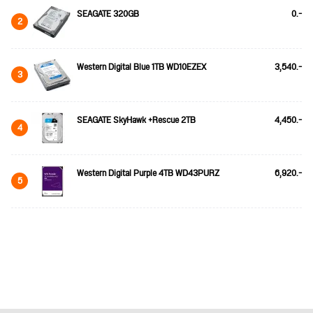
SEAGATE 320GB
0.-
2
Western Digital Blue 1TB WD10EZEX
3,540.-
3
SEAGATE SkyHawk +Rescue 2TB
4,450.-
4
Western Digital Purple 4TB WD43PURZ
6,920.-
5