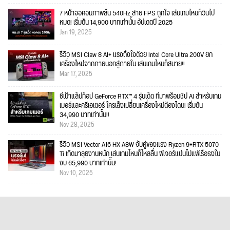
7 หน้าจอคอมภาพลื่น 540Hz สาย FPS ถูกใจ เล่นเกมไหนก็วินไป
หมด! เริ่มต้น 14,900 บาทเท่านั้น อัปเดตปี 2025
Jan 19, 2025
รีวิว MSI Claw 8 AI+ แรงถึงใจด้วย Intel Core Ultra 200V ยก
เครื่องใหม่จากภายนอกสู่ภายใน เล่นเกมไหนก็สบาย!!
Mar 17, 2025
ชี้เป้าแล็ปท็อป GeForce RTX™ 4 รุ่นเด็ด ที่มาพร้อมชิป AI สำหรับเกม
เมอร์และครีเอเตอร์ ใครเล็งเปลี่ยนเครื่องใหม่ต้องโดน! เริ่มต้น
34,990 บาทเท่านั้น!!
Nov 28, 2025
รีวิว MSI Vector A16 HX A8W จับคู่ของแรง Ryzen 9+RTX 5070
Ti เกิดมาลุยงานหนัก เล่นเกมไหนก็ไหลลื่น ฟีเจอร์แน่นไม่แพ้เรือธงใน
งบ 65,990 บาทเท่านั้น!
Nov 10, 2025