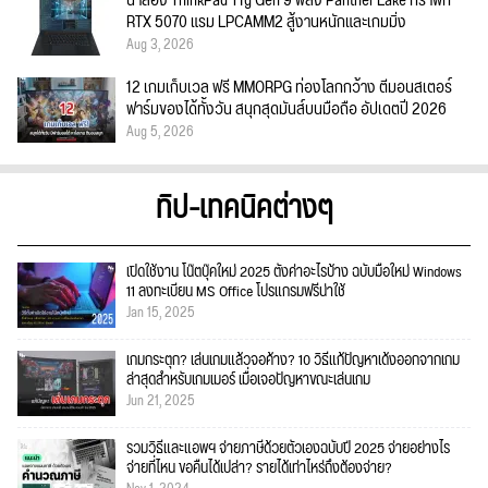
น่าลอง ThinkPad T1g Gen 9 พลัง Panther Lake กราฟิก
RTX 5070 แรม LPCAMM2 สู้งานหนักและเกมมิ่ง
Aug 3, 2026
12 เกมเก็บเวล ฟรี MMORPG ท่องโลกกว้าง ตีมอนสเตอร์
ฟาร์มของได้ทั้งวัน สนุกสุดมันส์บนมือถือ อัปเดตปี 2026
Aug 5, 2026
ทิป-เทคนิคต่างๆ
เปิดใช้งาน โน๊ตบุ๊คใหม่ 2025 ตั้งค่าอะไรบ้าง ฉบับมือใหม่ Windows
11 ลงทะเบียน MS Office โปรแกรมฟรีน่าใช้
Jan 15, 2025
เกมกระตุก? เล่นเกมแล้วจอค้าง? 10 วิธีแก้ปัญหาเด้งออกจากเกม
ล่าสุดสำหรับเกมเมอร์ เมื่อเจอปัญหาขณะเล่นเกม
Jun 21, 2025
รวมวิธีและแอพฯ จ่ายภาษีด้วยตัวเองฉบับปี 2025 จ่ายอย่างไร
จ่ายที่ไหน ขอคืนได้เปล่า? รายได้เท่าไหร่ถึงต้องจ่าย?