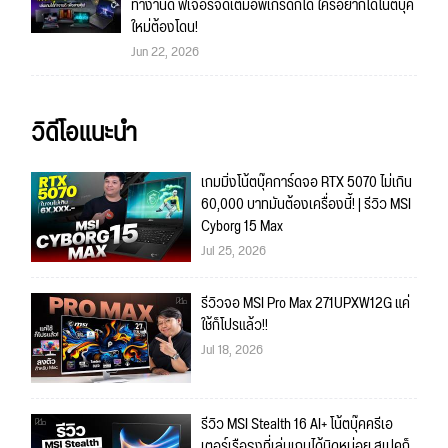
ทำงานดี ฟีเจอร์จัดเต็มอัพเกรดก็ได้ ใครอยากได้โน้ตบุ๊ค
ใหม่ต้องโดน!
Jun 22, 2026
วิดีโอแนะนำ
เกมมิ่งโน้ตบุ๊คการ์ดจอ RTX 5070 ไม่เกิน
60,000 บาทมันต้องเครื่องนี้! | รีวิว MSI
Cyborg 15 Max
Jul 25, 2026
รีวิวจอ MSI Pro Max 271UPXW12G แค่
ใช้ก็โปรแล้ว!!
Jul 18, 2026
รีวิว MSI Stealth 16 AI+ โน้ตบุ๊คครีเอ
เตอร์เรือธงที่เล่นเกมได้นิดหน่อย สเปคก็