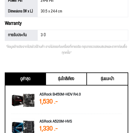
Power Pin
24+8 Pin
Dimesions (W x L)
30.5 x 24.4 cm
Warranty
การรับประกัน
3 ปี
*ข้อมูลอ้างอิงจากโปรชัวร์ร้านค้า อาจไม่ตรงกับเครื่องที่ขายจริง กรุณาตรวจสอบสเปคและราคาก่อนซื้อ
ทุกครั้ง*
ดูล่าสุด
รุ่นใกล้เคียง
รุ่นแนะนำ
ASRock B450M-HDV R4.0
1,530 .-
ASRock A520M-HVS
1,330 .-