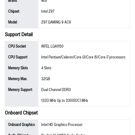
Brand
MSI
Chipset
Intel Z97
Model
Z97 GAMING 9 ACK
Support Detail
CPU Socket
INTEL LGA1150
CPU Support
Intel Pentium/Celeron/Core i3/Core i5/Core i7 processors
Memory Slots
4 Slots
Memory Max.
32GB
Memory Support
Dual Channel DDR3
1333 MHz Up to 3300(OC) MHz
Onboard Chipset
Onboard Graphics
Intel HD Graphics Processor