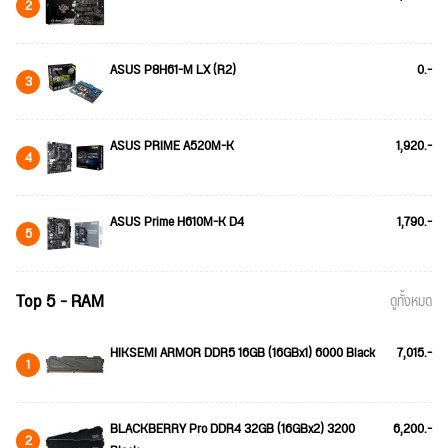
2
ASUS P8H61-M LX (R2)
0.-
3
ASUS PRIME A520M-K
1,920.-
4
ASUS Prime H610M-K D4
1,790.-
5
Top 5 - RAM
ดูทั้งหมด
HIKSEMI ARMOR DDR5 16GB (16GBx1) 6000 Black
7,015.-
1
BLACKBERRY Pro DDR4 32GB (16GBx2) 3200
6,200.-
2