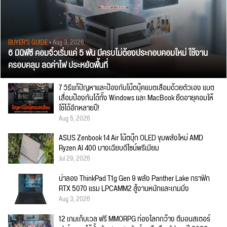
BUYER'S GUIDE
• Aug 3, 2026
6 มินิพีซี คอมจิ๋วเริ่มแค่ 5 พัน มีครบไม่ต้องประกอบคอมใหม่ ใช้งาน
ครอบคลุม ลดค่าไฟ ประหยัดพื้นที่
7 วิธีแก้ปัญหาและป้องกันโน๊ตบุ๊คแบตเสื่อมด้วยตัวเอง แบต
เสื่อมป้องกันได้ทั้ง Windows และ MacBook ยืดอายุคอมให้
ใช้ได้อีกหลายปี!
Aug 5, 2026
ASUS Zenbook 14 Air โน้ตบุ๊ก OLED ขุมพลังใหม่ AMD
Ryzen AI 400 บางเฉียบดีไซน์พรีเมียม
Jul 29, 2026
น่าลอง ThinkPad T1g Gen 9 พลัง Panther Lake กราฟิก
RTX 5070 แรม LPCAMM2 สู้งานหนักและเกมมิ่ง
Aug 3, 2026
12 เกมเก็บเวล ฟรี MMORPG ท่องโลกกว้าง ตีมอนสเตอร์