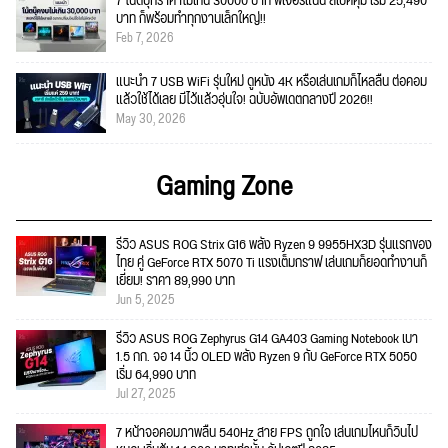
7 โน้ตบุ๊กราคาไม่เกิน 30000 บาท ฟีเจอร์แน่น สเปคคุ้ม เริ่ม 25,490
บาท ก็พร้อมทำทุกงานเล็กใหญ่!!
Feb 7, 2026
แนะนำ 7 USB WiFi รุ่นใหม่ ดูหนัง 4K หรือเล่นเกมก็ไหลลื่น ต่อคอม
แล้วใช้ได้เลย มีไว้แล้วอุ่นใจ! ฉบับอัพเดตกลางปี 2026!!
May 30, 2026
Gaming Zone
รีวิว ASUS ROG Strix G16 พลัง Ryzen 9 9955HX3D รุ่นแรกของ
ไทย คู่ GeForce RTX 5070 Ti แรงเต็มกราฟ เล่นเกมก็ยอดทำงานก็
เยี่ยม! ราคา 89,990 บาท
Jun 5, 2025
รีวิว ASUS ROG Zephyrus G14 GA403 Gaming Notebook เบา
1.5 กก. จอ 14 นิ้ว OLED พลัง Ryzen 9 กับ GeForce RTX 5050
เริ่ม 64,990 บาท
Jul 27, 2025
7 หน้าจอคอมภาพลื่น 540Hz สาย FPS ถูกใจ เล่นเกมไหนก็วินไป