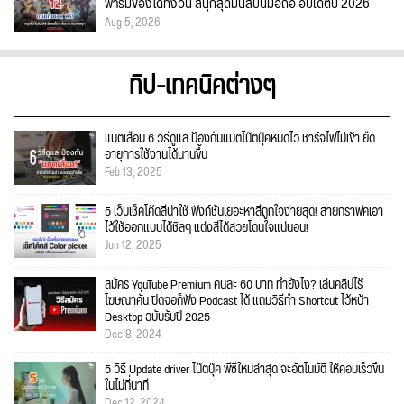
ฟาร์มของได้ทั้งวัน สนุกสุดมันส์บนมือถือ อัปเดตปี 2026
Aug 5, 2026
ทิป-เทคนิคต่างๆ
แบตเสื่อม 6 วิธีดูแล ป้องกันแบตโน๊ตบุ๊คหมดไว ชาร์จไฟไม่เข้า ยืด
อายุการใช้งานได้นานขึ้น
Feb 13, 2025
5 เว็บเช็คโค้ดสีน่าใช้ ฟังก์ชั่นเยอะหาสีถูกใจง่ายสุด! สายกราฟิคเอา
ไว้ใช้ออกแบบได้ชิลๆ แต่งสีได้สวยโดนใจแน่นอน!
Jun 12, 2025
สมัคร YouTube Premium คนละ 60 บาท ทำยังไง? เล่นคลิปไร้
โฆษณาคั่น ปิดจอก็ฟัง Podcast ได้ แถมวิธีทำ Shortcut ไว้หน้า
Desktop ฉบับรับปี 2025
Dec 8, 2024
5 วิธี Update driver โน๊ตบุ๊ค พีซีใหม่ล่าสุด จะอัตโนมัติ ให้คอมเร็วขึ้น
ในไม่กี่นาที
Dec 12, 2024