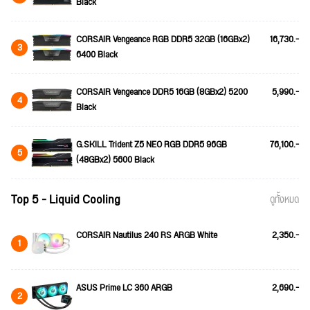
Black
CORSAIR Vengeance RGB DDR5 32GB (16GBx2)
16,730.-
3
6400 Black
CORSAIR Vengeance DDR5 16GB (8GBx2) 5200
5,990.-
4
Black
G.SKILL Trident Z5 NEO RGB DDR5 96GB
76,100.-
5
(48GBx2) 5600 Black
Top 5 - Liquid Cooling
ดูทั้งหมด
CORSAIR Nautilus 240 RS ARGB White
2,350.-
1
ASUS Prime LC 360 ARGB
2,690.-
2