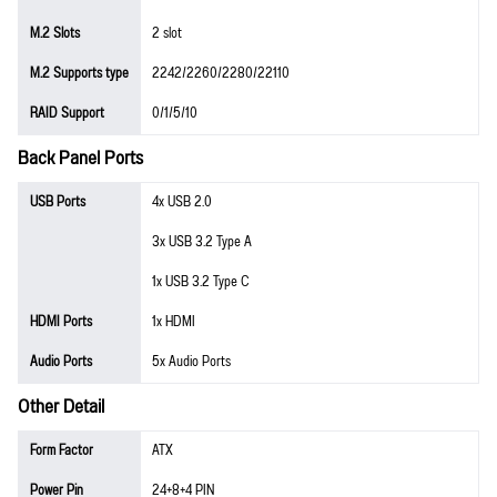
M.2 Slots
2 slot
M.2 Supports type
2242/2260/2280/22110
RAID Support
0/1/5/10
Back Panel Ports
USB Ports
4x USB 2.0
3x USB 3.2 Type A
1x USB 3.2 Type C
HDMI Ports
1x HDMI
Audio Ports
5x Audio Ports
Other Detail
Form Factor
ATX
Power Pin
24+8+4 PIN