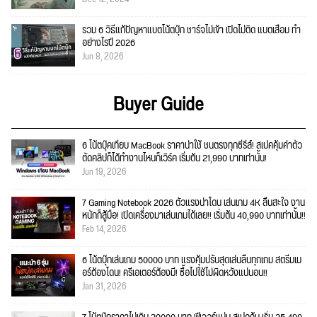
รวม 6 วิธีแก้ปัญหาแบตโน้ตบุ๊ก ชาร์จไม่เข้า เปิดไม่ติด แบตเสื่อม ทำ
อย่างไรปี 2026
Jun 8, 2026
Buyer Guide
6 โน้ตบุ๊คเทียบ MacBook ราคาน่าใช้ ชนตรงทุกซีรีส์! สเปคคุ้มค่าตัว
ตัดคลิปก็ได้ทำงานไหนก็เวิร์ค เริ่มต้น 21,990 บาทเท่านั้น!
Jun 19, 2026
7 Gaming Notebook 2026 ตัวแรงน่าโดน เล่นเกม 4K ลื่นสะใจ งาน
หนักก็สู้มือ! เปิดเครื่องมาเล่นเกมได้เลย!! เริ่มต้น 40,990 บาทเท่านั้น!!
Feb 14, 2026
6 โน้ตบุ๊กเล่นเกม 50000 บาท แรงคุ้มปรับสุดเล่นลื่นทุกเกม สตรีมเม
อร์ต้องโดน! ครีเอเตอร์ต้องมี! ซื้อไปใช้ไม่ผิดหวังแน่นอน!!
Jan 31, 2026