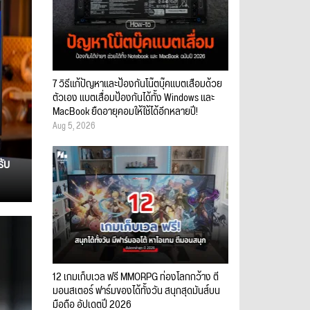
7 วิธีแก้ปัญหาและป้องกันโน๊ตบุ๊คแบตเสื่อมด้วย
ตัวเอง แบตเสื่อมป้องกันได้ทั้ง Windows และ
MacBook ยืดอายุคอมให้ใช้ได้อีกหลายปี!
Aug 5, 2026
รับ
12 เกมเก็บเวล ฟรี MMORPG ท่องโลกกว้าง ตี
มอนสเตอร์ ฟาร์มของได้ทั้งวัน สนุกสุดมันส์บน
มือถือ อัปเดตปี 2026