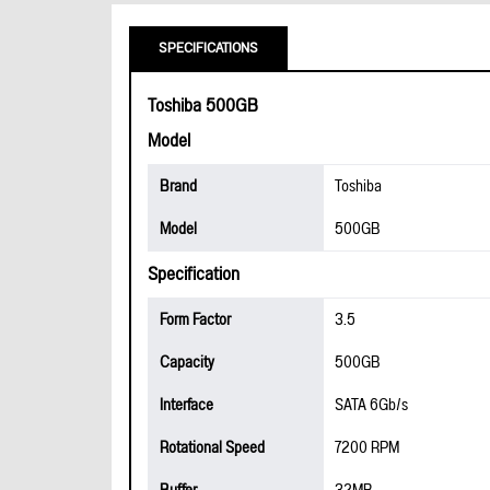
SPECIFICATIONS
Toshiba 500GB
Model
Brand
Toshiba
Model
500GB
Specification
Form Factor
3.5
Capacity
500GB
Interface
SATA 6Gb/s
Rotational Speed
7200 RPM