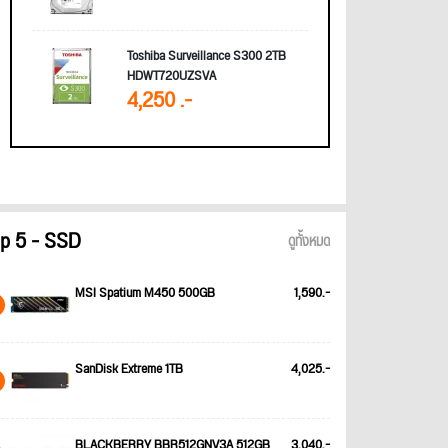
Toshiba Surveillance S300 2TB
HDWT720UZSVA
4,250 .-
p 5 - SSD
ดูทั้งหมด
MSI Spatium M450 500GB
1,590.-
SanDisk Extreme 1TB
4,025.-
BLACKBERRY BBR512GNV3A 512GB
3,040.-