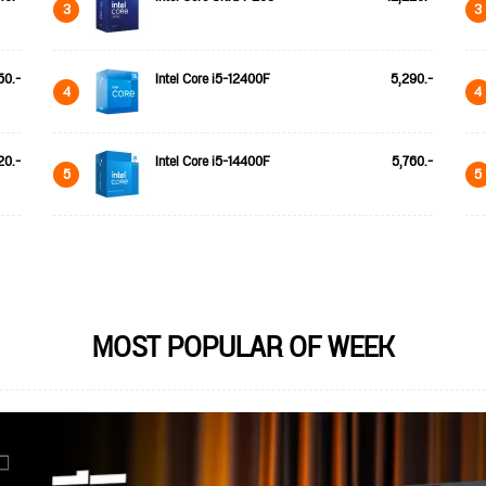
3
3
50.-
Intel Core i5-12400F
5,290.-
4
4
20.-
Intel Core i5-14400F
5,760.-
5
5
MOST POPULAR OF WEEK