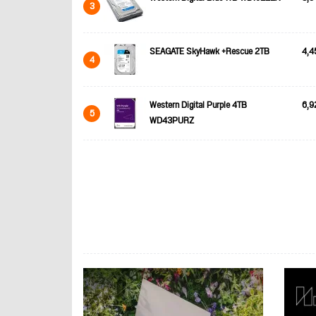
3
SEAGATE SkyHawk +Rescue 2TB
4,4
4
Western Digital Purple 4TB
6,9
5
WD43PURZ