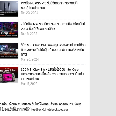
ข่าวลือเผย PS5 Pro รุ่นดิจิตอล ราคาอาจอยู่ที่
500$ โดยประมาณ
Feb 23, 2024
7 โน๊ตบุ๊ค Acer รวมมิตรบางเบาและเกมมิ่งน่าโดนรับปี
2024 ซื้อไว้ใช้บอกเลยเวิร์ค!
Dec 8, 2023
รีวิว MSI Claw A1M Gaming Handheld เล่นเกมได้ทุก
ที่ แปลงร่างเป็นโน๊ตบุ๊คได้ ตอบโจทย์เกมเมอร์สายเดิน
ทาง!
Mar 30, 2024
รีวิว MSI Claw 8 AI+ แรงถึงใจด้วย Intel Core
Ultra 200V ยกเครื่องใหม่จากภายนอกสู่ภายใน เล่น
เกมไหนก็สบาย!!
Mar 17, 2025
ควรศึกษาข้อมูลเพิ่มเติมจากเว็บไซต์ผู้ผลิตสินค้า และควรสอบถามข้อมูล
ต์ โปรดแจ้งให้เราทราบได้ที่ feedback@notebookspec.com