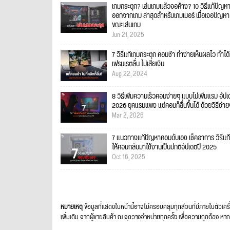
เกมกระตุก? เล่นเกมแล้วจอค้าง? 10 วิธีแก้ปัญหา
ออกจากเกม ล่าสุดสำหรับเกมเมอร์ เมื่อเจอปัญหา
ขณะเล่นเกม
Jun 21, 2025
7 วิธีแก้เกมกระตุก คอมช้า ทำง่ายเห็นผลไว ทำได
เฟรมเรตลื่น ไม่เสียเงิน
Aug 22, 2024
8 วิธีเพิ่มความเร็วคอมง่ายๆ แบบไม่เพิ่มแรม อัป
2026 ยุคแรมแพง แต่คอมก็ลื่นขึ้นได้ ด้วยวิธีง่า
Mar 2, 2026
7 แนวทางแก้ปัญหาคอมดับเอง เช็คอาการ วิธีแก้
ให้คอมกลับมาใช้งานเป็นปกติอัปเดตปี 2025
Oct 16, 2025
หมายเหตุ
ข้อมูลที่แสดงในหน้านี้อาจไม่ครอบคลุมทุกส่วนที่มีภายในตัวเคร
เพิ่มเติม จากผู้ขายสินค้า ณ จุดวางจำหน่ายทุกครั้ง เพื่อความถูกต้อ