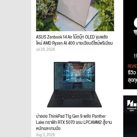
ASUS Zenbook 14 Air โน้ตบุ๊ก OLED ขุมพลัง
ใหม่ AMD Ryzen AI 400 บางเฉียบดีไซน์พรีเมียม
Jul 29, 2026
REVI
รีวิ
สุดท
น่าลอง ThinkPad T1g Gen 9 พลัง Panther
Lake กราฟิก RTX 5070 แรม LPCAMM2 สู้งาน
หนักและเกมมิ่ง
Aug 3, 2026