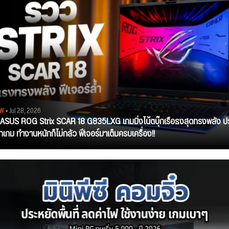
EW
• Jul 28, 2026
ว ASUS ROG Strix SCAR 18 G835LXG เกมมิ่งโน้ตบุ๊กเรือธงสุดทรงพลัง ป
ุกเกม ทำงานหนักก็ไม่กลัว ฟีเจอร์มาเต็มครบเครื่อง!!