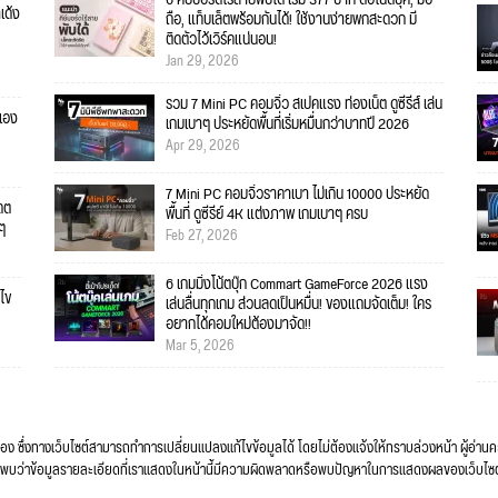
เด้ง
ถือ, แท็บเล็ตพร้อมกันได้! ใช้งานง่ายพกสะดวก มี
ติดตัวไว้เวิร์คแน่นอน!
Jan 29, 2026
รวม 7 Mini PC คอมจิ๋ว สเปคแรง ท่องเน็ต ดูซีรีส์ เล่น
้เอง
เกมเบาๆ ประหยัดพื้นที่เริ่มหมื่นกว่าบาทปี 2026
Apr 29, 2026
7 Mini PC คอมจิ๋วราคาเบา ไม่เกิน 10000 ประหยัด
เดต
พื้นที่ ดูซีรีย์ 4K แต่งภาพ เกมเบาๆ ครบ
ยๆ
Feb 27, 2026
6 เกมมิ่งโน้ตบุ๊ก Commart GameForce 2026 แรง
ไข
เล่นลื่นทุกเกม ส่วนลดเป็นหมื่น! ของแถมจัดเต็ม! ใคร
อยากได้คอมใหม่ต้องมาจัด!!
Mar 5, 2026
ื่อง ซึ่งทางเว็บไซต์สามารถทำการเปลี่ยนแปลงแก้ไขข้อมูลได้ โดยไม่ต้องแจ้งให้ทราบล่วงหน้า ผู้อ่าน
ง หากพบว่าข้อมูลรายละเอียดที่เราแสดงในหน้านี้มีความผิดพลาดหรือพบปัญหาในการแสดงผลของเว็บไซ