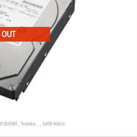
ฮาร์ดดิสก์
Toshiba
SATA 6Gb/s