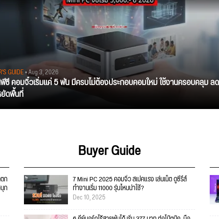
R'S GUIDE
• Aug 3, 2026
นิพีซี คอมจิ๋วเริ่มแค่ 5 พัน มีครบไม่ต้องประกอบคอมใหม่ ใช้งานครอบคลุม ลด
ัดพื้นที่
Buyer Guide
ตตก
7 Mini PC 2025 คอมจิ๋ว สเปคแรง เล่นเน็ต ดูซีรีส์
สนุก
ทำงานเริ่ม 11000 รุ่นไหนน่าใช้?
Dec 10, 2025
6 คีย์บอร์ดไร้สายพับได้ เริ่ม 377 บาท ต่อโน๊ตบุ๊ค, มือ