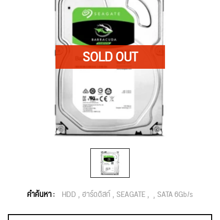
คำค้นหา :
HDD
ฮาร์ดดิสก์
SEAGATE
SATA 6Gb/s