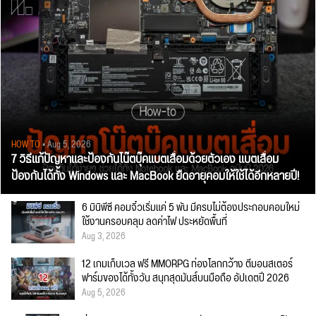
HOW TO
• Aug 5, 2026
7 วิธีแก้ปัญหาและป้องกันโน๊ตบุ๊คแบตเสื่อมด้วยตัวเอง แบตเสื่อม
ป้องกันได้ทั้ง Windows และ MacBook ยืดอายุคอมให้ใช้ได้อีกหลายปี!
6 มินิพีซี คอมจิ๋วเริ่มแค่ 5 พัน มีครบไม่ต้องประกอบคอมใหม่
ใช้งานครอบคลุม ลดค่าไฟ ประหยัดพื้นที่
Aug 3, 2026
12 เกมเก็บเวล ฟรี MMORPG ท่องโลกกว้าง ตีมอนสเตอร์
ฟาร์มของได้ทั้งวัน สนุกสุดมันส์บนมือถือ อัปเดตปี 2026
Aug 5, 2026