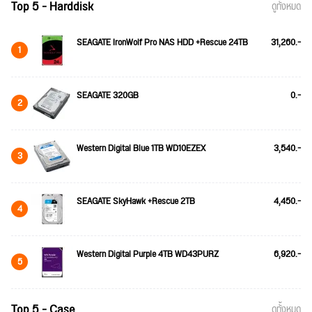
Top 5 - Harddisk
ดูทั้งหมด
SEAGATE IronWolf Pro NAS HDD +Rescue 24TB
31,260.-
1
SEAGATE 320GB
0.-
2
Western Digital Blue 1TB WD10EZEX
3,540.-
3
SEAGATE SkyHawk +Rescue 2TB
4,450.-
4
Western Digital Purple 4TB WD43PURZ
6,920.-
5
Top 5 - Case
ดูทั้งหมด