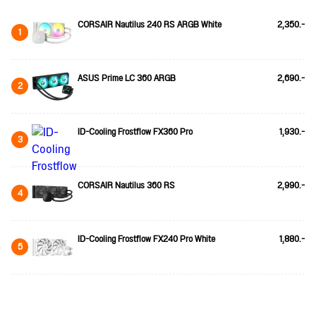
CORSAIR Nautilus 240 RS ARGB White
2,350.-
1
ASUS Prime LC 360 ARGB
2,690.-
2
ID-Cooling Frostflow FX360 Pro
1,930.-
3
CORSAIR Nautilus 360 RS
2,990.-
4
ID-Cooling Frostflow FX240 Pro White
1,880.-
5