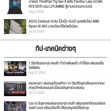
น่าลอง ThinkPad T1g Gen 9 พลัง Panther Lake กราฟิก
RTX 5070 แรม LPCAMM2 สู้งานหนักและเกมมิ่ง
Aug 3, 2026
ASUS Zenbook 14 Air โน้ตบุ๊ก OLED ขุมพลังใหม่ AMD
Ryzen AI 400 บางเฉียบดีไซน์พรีเมียม
Jul 29, 2026
ทิป-เทคนิคต่างๆ
7 วิธีแก้เกมกระตุก คอมช้า ทำง่ายเห็นผลไว ทำได้เอง เฟรมเรตลื่น
ไม่เสียเงิน
Aug 22, 2024
เกมกระตุก? เล่นเกมแล้วจอค้าง? 10 วิธีแก้ปัญหาเด้งออกจากเกม
ล่าสุดสำหรับเกมเมอร์ เมื่อเจอปัญหาขณะเล่นเกม
Jun 21, 2025
รวม 10 ปัญหาคอมเล่นเกมกระตุก เกมช้า เฟรมเรตตกที่เกมเมอร์เจอ
บ่อยปี 2026 พร้อมวิธีแก้ไข ให้คุณสนุกต่อได้ไม่สะดุด