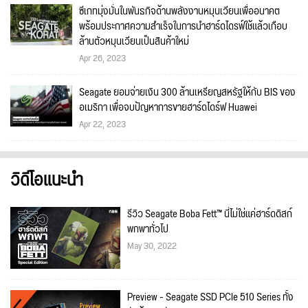
ซีเกทมุ่งมั่นในพันธกิจด้านพลังงานหมุนเวียนเพื่ออนาคต
พร้อมประกาศความสำเร็จในการนำฮาร์ดไดรฟ์ใช้แล้วเกือบ
ล้านตัวหมุนเวียนเป็นสินค้าใหม่
Apr 26, 2023
Seagate ยอมจ่ายเงิน 300 ล้านเหรียญสหรัฐให้กับ BIS ของ
อเมริกา เพื่อจบปัญหาการขายฮาร์ดไดร์ฟ Huawei
Apr 22, 2023
วิดีโอแนะนำ
รีวิว Seagate Boba Fett™ นี่ไม่ใช่แค่ฮาร์ดดิสก์
พกพาทั่วไป
May 30, 2022
Preview - Seagate SSD PCIe 510 Series ทั้ง