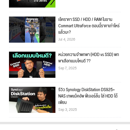
เช็คราคา SSD / HDD / RAM ในงาน
Commart UltraForce ตอนนี้ราคาเท่าไหร่
แล้วนะ?
Jul 4, 2026
หน่วยความจำพกพา (HDD vs SSD) พก
พาเลือกแบบไหนดี ??
Sep 7, 2025
รีวิว Synology DiskStation DS925+
NAS เทพแบ็คอัพ ฟีเจอร์ล้น ใส่ HDD ได้
เพียบ
Sep 3, 2025