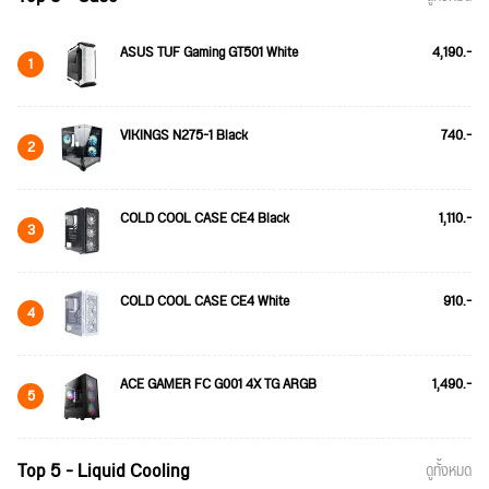
ASUS TUF Gaming GT501 White
4,190.-
1
VIKINGS N275-1 Black
740.-
2
COLD COOL CASE CE4 Black
1,110.-
3
COLD COOL CASE CE4 White
910.-
4
ACE GAMER FC G001 4X TG ARGB
1,490.-
5
Top 5 - Liquid Cooling
ดูทั้งหมด