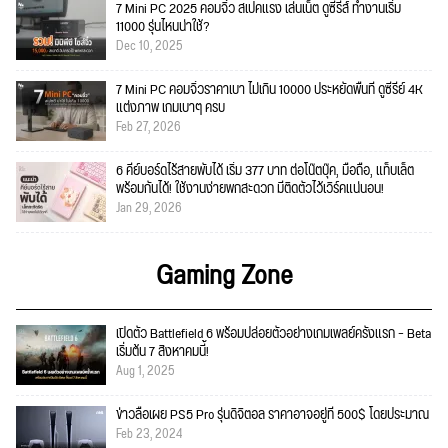
7 Mini PC 2025 คอมจิ๋ว สเปคแรง เล่นเน็ต ดูซีรีส์ ทำงานเริ่ม
11000 รุ่นไหนน่าใช้?
Dec 10, 2025
7 Mini PC คอมจิ๋วราคาเบา ไม่เกิน 10000 ประหยัดพื้นที่ ดูซีรีย์ 4K
แต่งภาพ เกมเบาๆ ครบ
Feb 27, 2026
6 คีย์บอร์ดไร้สายพับได้ เริ่ม 377 บาท ต่อโน๊ตบุ๊ค, มือถือ, แท็บเล็ต
พร้อมกันได้! ใช้งานง่ายพกสะดวก มีติดตัวไว้เวิร์คแน่นอน!
Jan 29, 2026
Gaming Zone
เปิดตัว Battlefield 6 พร้อมปล่อยตัวอย่างเกมเพลย์ครั้งแรก – Beta
เริ่มต้น 7 สิงหาคมนี้!
Aug 1, 2025
ข่าวลือเผย PS5 Pro รุ่นดิจิตอล ราคาอาจอยู่ที่ 500$ โดยประมาณ
Feb 23, 2024