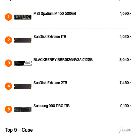
MSI Spatium M450 500GB
1,590.-
1
SanDisk Extreme 1TB
4,025.-
2
BLACKBERRY BBR512GNV3A 512GB
3,040.-
3
SanDisk Extreme 2TB
7,480.-
4
Samsung 990 PRO 1TB
9,150.-
5
Top 5 - Case
ดูทั้งหมด