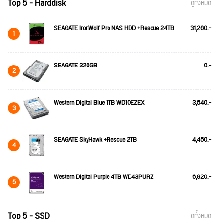
Top 5 - Harddisk
ดูทั้งหมด
SEAGATE IronWolf Pro NAS HDD +Rescue 24TB
31,260.-
1
SEAGATE 320GB
0.-
2
Western Digital Blue 1TB WD10EZEX
3,540.-
3
SEAGATE SkyHawk +Rescue 2TB
4,450.-
4
Western Digital Purple 4TB WD43PURZ
6,920.-
5
Top 5 - SSD
ดูทั้งหมด