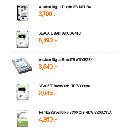
Western Digital Purple 1TB 10PURX
3,700 .-
SEAGATE BARRACUDA 4TB
6,490 .-
Western Digital Blue 1TB WD10EZEX
3,540 .-
SEAGATE BarraCuda 1TB 7200rpm
2,845 .-
Toshiba Surveillance S300 2TB HDWT720UZSVA
4,250 .-