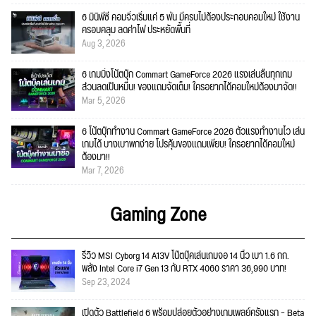
6 มินิพีซี คอมจิ๋วเริ่มแค่ 5 พัน มีครบไม่ต้องประกอบคอมใหม่ ใช้งาน
ครอบคลุม ลดค่าไฟ ประหยัดพื้นที่
Aug 3, 2026
6 เกมมิ่งโน้ตบุ๊ก Commart GameForce 2026 แรงเล่นลื่นทุกเกม
ส่วนลดเป็นหมื่น! ของแถมจัดเต็ม! ใครอยากได้คอมใหม่ต้องมาจัด!!
Mar 5, 2026
6 โน้ตบุ๊กทำงาน Commart GameForce 2026 ตัวแรงทำงานไว เล่น
เกมได้ บางเบาพกง่าย โปรคุ้มของแถมเพียบ! ใครอยากได้คอมใหม่
ต้องมา!!
Mar 7, 2026
Gaming Zone
รีวิว MSI Cyborg 14 A13V โน๊ตบุ๊คเล่นเกมจอ 14 นิ้ว เบา 1.6 กก.
พลัง Intel Core i7 Gen 13 กับ RTX 4060 ราคา 36,990 บาท!
Sep 23, 2024
เปิดตัว Battlefield 6 พร้อมปล่อยตัวอย่างเกมเพลย์ครั้งแรก – Beta