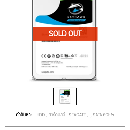
คำค้นหา :
HDD
ฮาร์ดดิสก์
SEAGATE
SATA 6Gb/s