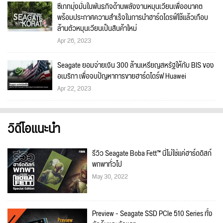
ซีเกทมุ่งมั่นในพันธกิจด้านพลังงานหมุนเวียนเพื่ออนาคต
พร้อมประกาศความสำเร็จในการนำฮาร์ดไดรฟ์ใช้แล้วเกือบ
ล้านตัวหมุนเวียนเป็นสินค้าใหม่
Apr 26, 2023
Seagate ยอมจ่ายเงิน 300 ล้านเหรียญสหรัฐให้กับ BIS ของ
อเมริกา เพื่อจบปัญหาการขายฮาร์ดไดร์ฟ Huawei
Apr 22, 2023
วิดีโอแนะนำ
รีวิว Seagate Boba Fett™ นี่ไม่ใช่แค่ฮาร์ดดิสก์
พกพาทั่วไป
May 30, 2022
Preview - Seagate SSD PCIe 510 Series ทั้ง