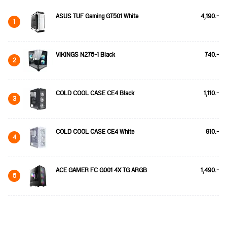
ASUS TUF Gaming GT501 White
4,190.-
1
VIKINGS N275-1 Black
740.-
2
COLD COOL CASE CE4 Black
1,110.-
3
COLD COOL CASE CE4 White
910.-
4
ACE GAMER FC G001 4X TG ARGB
1,490.-
5