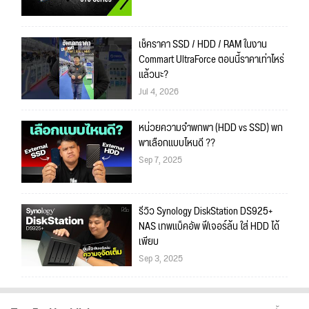
เช็คราคา SSD / HDD / RAM ในงาน
Commart UltraForce ตอนนี้ราคาเท่าไหร่
แล้วนะ?
Jul 4, 2026
หน่วยความจำพกพา (HDD vs SSD) พก
พาเลือกแบบไหนดี ??
Sep 7, 2025
รีวิว Synology DiskStation DS925+
NAS เทพแบ็คอัพ ฟีเจอร์ล้น ใส่ HDD ได้
เพียบ
Sep 3, 2025