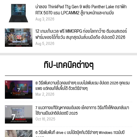
น่าลอง ThinkPad T1g Gen 9 พลัง Panther Lake กราฟิก
RTX 5070 แรม LPCAMM2 สู้งานหนักและเกมมิ่ง
Aug 3, 2026
12 เกมเก็บเวล ฟรี MMORPG ท่องโลกกว้าง ตีมอนสเตอร์
ฟาร์มของได้ทั้งวัน สนุกสุดมันส์บนมือถือ อัปเดตปี 2026
Aug 5, 2026
ทิป-เทคนิคต่างๆ
8 วิธีเพิ่มความเร็วคอมง่ายๆ แบบไม่เพิ่มแรม อัปเดต 2026 ยุคแรม
แพง แต่คอมก็ลื่นขึ้นได้ ด้วยวิธีง่ายๆ
Mar 2, 2026
7 แนวทางแก้ปัญหาคอมดับเอง เช็คอาการ วิธีแก้ไขให้คอมกลับมา
ใช้งานเป็นปกติอัปเดตปี 2025
Oct 16, 2025
6 วิธีเพิ่มพื้นที่ drive c บนโน๊ตบุ๊คกับวิธีง่ายๆ Windows 11ฉบับปี