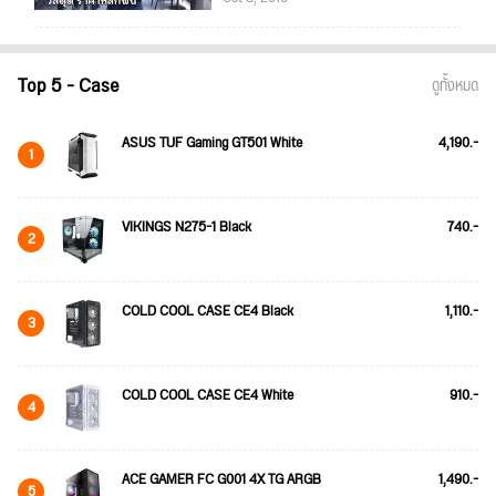
Top 5 - Case
ดูทั้งหมด
ASUS TUF Gaming GT501 White
4,190.-
1
VIKINGS N275-1 Black
740.-
2
COLD COOL CASE CE4 Black
1,110.-
3
COLD COOL CASE CE4 White
910.-
4
ACE GAMER FC G001 4X TG ARGB
1,490.-
5