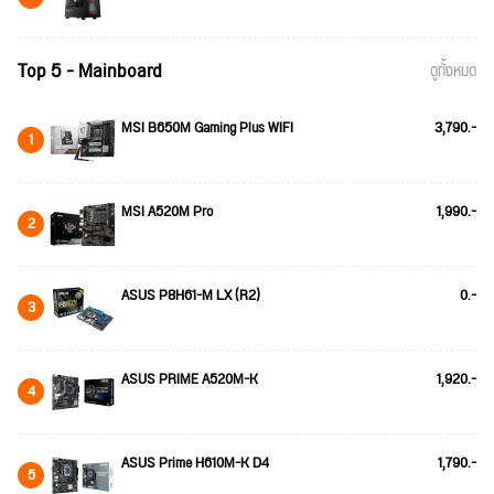
Top 5 - Mainboard
ดูทั้งหมด
MSI B650M Gaming Plus WIFI
3,790.-
1
MSI A520M Pro
1,990.-
2
ASUS P8H61-M LX (R2)
0.-
3
ASUS PRIME A520M-K
1,920.-
4
ASUS Prime H610M-K D4
1,790.-
5