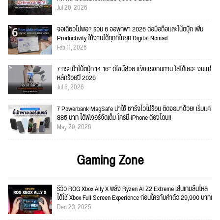
Jul 20, 2026
จอเดียวไม่พอ? รวม 6 จอพกพา 2026 ต่อมือถือและโน้ตบุ๊ก เพิ่ม
Productivity ใช้งานได้ทุกที่ในยุค Digital Nomad
Feb 11, 2026
7 กระเป๋าโน้ตบุ๊ก 14-16" ดีไซน์สวย แข็งแรงทนทาน ใส่ได้เยอะ งบแค่
หลักร้อยปี 2026
Jul 6, 2026
7 Powerbank MagSafe น่าใช้ ชาร์จไวไม่ร้อน ติดจอมาด้วย! เริ่มแค่
885 บาท ได้ฟีเจอร์จัดเต็ม ใครมี iPhone ต้องโดน!!
May 20, 2026
Gaming Zone
รีวิว ROG Xbox Ally X พลัง Ryzen AI Z2 Extreme เล่นเกมลื่นไหล
ได้ใช้ Xbox Full Screen Experience ก่อนใครกับค่าตัว 29,990 บาท!
Dec 23, 2025