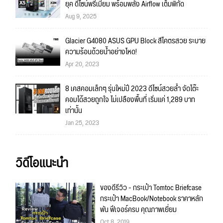
ยุค ดีไซน์พรีเมียม พร้อมพลัง Airflow เต็มพิกัด
Aug 9, 2025
Glacier G4080 ASUS GPU Block สีโคตรสวย ระบาย
ความร้อนด้วยน้ำอย่างโหด!
Apr 20, 2023
8 เคสคอมเล็กๆ รุ่นใหม่ปี 2023 ดีไซน์สวยล้ำ จัดโต๊ะ
คอมได้สวยถูกใจ ไม่เปลืองพื้นที่ เริ่มแค่ 1,289 บาท
เท่านั้น
Jan 25, 2023
วิดีโอแนะนำ
ของดีรีวิว - กระเป๋า Tomtoc Briefcase
กระเป๋า MacBook/Notebook ราคาหลัก
พัน ฟีเจอร์ครบ คุณภาพเยี่ยม
Oct 8, 2019