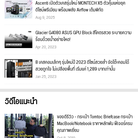
Ascenti เปิดตัวเคสรุ่นใหม่ MONTECH X5 ตัวคุ้มแห่งยุค
ดีไซน์พรีเมียม พร้อมพลัง Airflow เต็มพิกัด
Aug 9, 2025
Glacier G4080 ASUS GPU Block สีโคตรสวย ระบายความ
ร้อนด้วยน้ำอย่างโหด!
Apr 20, 2023
8 เคสคอมเล็กๆ รุ่นใหม่ปี 2023 ดีไซน์สวยล้ำ จัดโต๊ะคอมได้
สวยถูกใจ ไม่เปลืองพื้นที่ เริ่มแค่ 1,289 บาทเท่านั้น
Jan 25, 2023
วิดีโอแนะนำ
ของดีรีวิว - กระเป๋า Tomtoc Briefcase กระเป๋า
MacBook/Notebook ราคาหลักพัน ฟีเจอร์ครบ
คุณภาพเยี่ยม
Oct 8, 2019