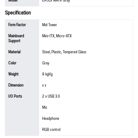
Model
EVOLV MATX Gray
Specification
Form Factor
Mid Tower
Mainboard
Mini-ITX, Micro-ATX
Support
Material
Steel, Plastic, Tempered Glass
Color
Gray
Weight
9 kgKg
Dimension
x x
I/O Ports
2 x USB 3.0
Mic
Headphone
RGB control