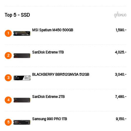
Top 5 - SSD
ดูทั้งหมด
MSI Spatium M450 500GB
1,590.-
1
SanDisk Extreme 1TB
4,025.-
2
BLACKBERRY BBR512GNV3A 512GB
3,040.-
3
SanDisk Extreme 2TB
7,480.-
4
Samsung 990 PRO 1TB
9,150.-
5