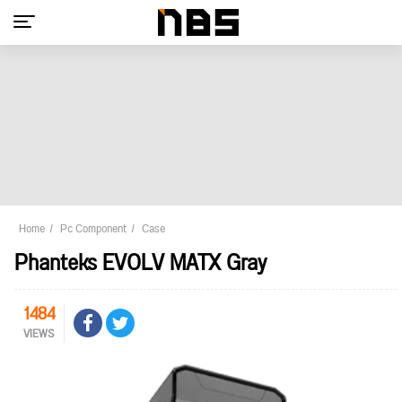
Home
Pc Component
Case
Phanteks EVOLV MATX Gray
1484
VIEWS