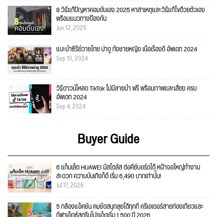
8 วิธีแก้ปัญหาคอมดับเอง 2025 หาสาเหตุและวิธีแก้ไขด้วยตัวเอง
พร้อมแนวทางป้องกัน
Jun 12, 2025
แนะนำซีรีย์วายไทย น่าดู ทั้งชายหญิง เนื้อเรื่องดี อัพเดท 2024
Sep 10, 2024
วิธีดาวน์โหลด TikTok ไม่มีลายน้ำ ฟรี พร้อมภาพและเสียง ครบ
อัพเดท 2024
Sep 4, 2024
Buyer Guide
6 แท็บเล็ต HUAWEI มีสไตลัส ต่อคีย์บอร์ดได้ หน้าจอใหญ่ทำงาน
สะดวก ความบันเทิงก็ดี เริ่ม 6,490 บาทเท่านั้น!
Jul 17, 2026
5 กล้องแอ็คชั่น คมชัดสนุกลุยได้ทุกที่ ครีเอเตอร์สายท่องเที่ยวและ
กีฬาเอ็กซ์สตรีมโปรเด็ดเริ่ม 1,500 ปี 2026