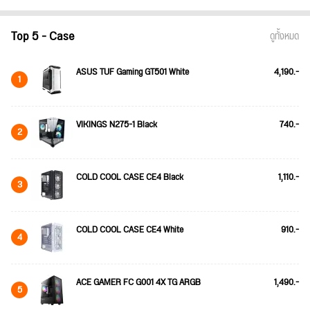
Top 5 - Case
ดูทั้งหมด
ASUS TUF Gaming GT501 White
4,190.-
1
VIKINGS N275-1 Black
740.-
2
COLD COOL CASE CE4 Black
1,110.-
3
COLD COOL CASE CE4 White
910.-
4
ACE GAMER FC G001 4X TG ARGB
1,490.-
5