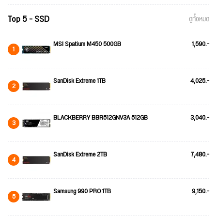
Top 5 - SSD
ดูทั้งหมด
MSI Spatium M450 500GB
1,590.-
1
SanDisk Extreme 1TB
4,025.-
2
BLACKBERRY BBR512GNV3A 512GB
3,040.-
3
SanDisk Extreme 2TB
7,480.-
4
Samsung 990 PRO 1TB
9,150.-
5