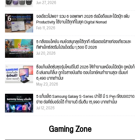
Jun 27, 2026
จอเดียวไม่พอ? รวม 6 จอพกพา 2026 ต่อมือถือและโน้ตบุ๊ก เพิ่ม
Productivity ใช้งานได้ทุกที่ในยุค Digital Nomad
Feb 11, 2026
5 กล้องแอ็คชั่น คมชัดสนุกลุยได้ทุกที่ ครีเอเตอร์สายท่องเที่ยวและ
กีฬาเอ็กซ์สตรีมโปรเด็ดเริ่ม 1,500 ปี 2026
Jul 20, 2026
ซื้อแท็บเล็ตซัมซุงรุ่นไหนดีในปี 2026 ให้ทำงานเหมือนโน้ตบุ๊ค ดูหนังก็
ดี เล่นเกมก็ลื่น! ถูกใจสายบันเทิง ตอบโจทย์คนทำงานสุด! เริ่มแค่
6,490 บาทเท่านั้น!
May 23, 2026
5 แท็บเล็ต Samsung Galaxy S-Series น่าใช้ มี S Pen เขียนจดวาด
ง่าย ต่อคีย์บอร์ดได้ ทำงานดี เริ่มต้น 15,990 บาทเท่านั้น!
Jul 12, 2026
Gaming Zone