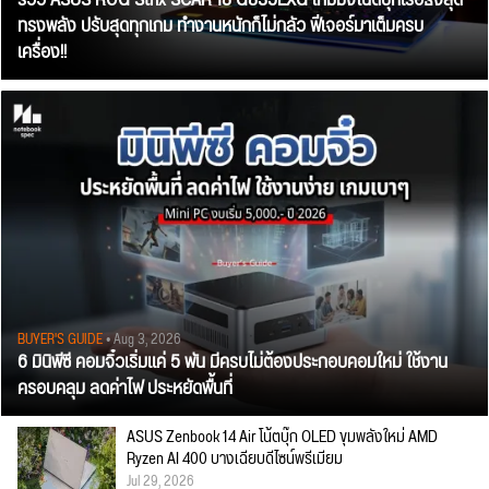
รีวิว ASUS ROG Strix SCAR 18 G835LXG เกมมิ่งโน้ตบุ๊กเรือธงสุด
ทรงพลัง ปรับสุดทุกเกม ทำงานหนักก็ไม่กลัว ฟีเจอร์มาเต็มครบ
เครื่อง!!
BUYER'S GUIDE
• Aug 3, 2026
6 มินิพีซี คอมจิ๋วเริ่มแค่ 5 พัน มีครบไม่ต้องประกอบคอมใหม่ ใช้งาน
ครอบคลุม ลดค่าไฟ ประหยัดพื้นที่
ASUS Zenbook 14 Air โน้ตบุ๊ก OLED ขุมพลังใหม่ AMD
Ryzen AI 400 บางเฉียบดีไซน์พรีเมียม
Jul 29, 2026