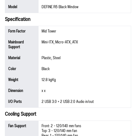
Model
DEFINE R5 Black Window
Specification
Form Factor
Mid Tower
Mainboard
Mini-ITX, Micro-ATX, ATX
Support
Material
Plastic, Steel
Color
Black
Weight
12.8 kgKg
Dimension
x x
I/O Ports
2 USB 3.0 + 2 USB 2.0 Audio in/out
Cooling Support
Fan Support
Front: 2 – 120/140 mm fans
Top: 3 - 120/140 mm fan
Rear: 1 – 120/140 mm fan