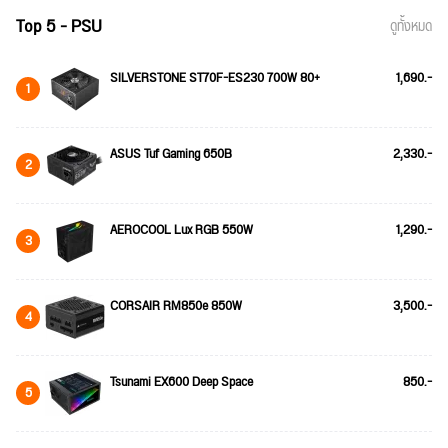
Top 5 - PSU
ดูทั้งหมด
SILVERSTONE ST70F-ES230 700W 80+
1,690.-
1
ASUS Tuf Gaming 650B
2,330.-
2
AEROCOOL Lux RGB 550W
1,290.-
3
CORSAIR RM850e 850W
3,500.-
4
Tsunami EX600 Deep Space
850.-
5