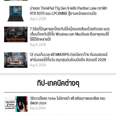
น่าลอง ThinkPad T1g Gen 9 พลัง Panther Lake กราฟิก
RTX 5070 แรม LPCAMM2 สู้งานหนักและเกมมิ่ง
Aug 3, 2026
7 วิธีแก้ปัญหาและป้องกันโน๊ตบุ๊คแบตเสื่อมด้วยตัวเอง แบต
เสื่อมป้องกันได้ทั้ง Windows และ MacBook ยืดอายุคอมให้
ใช้ได้อีกหลายปี!
Aug 5, 2026
12 เกมเก็บเวล ฟรี MMORPG ท่องโลกกว้าง ตีมอนสเตอร์
ฟาร์มของได้ทั้งวัน สนุกสุดมันส์บนมือถือ อัปเดตปี 2026
Aug 5, 2026
ทิป-เทคนิคต่างๆ
วิธีดาวน์โหลด TikTok ไม่มีลายน้ำ ฟรี พร้อมภาพและเสียง ครบ
อัพเดท 2024
Sep 4, 2024