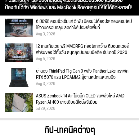
7 วิธีแก้ปัญหาและป้องกันโน๊ตบุ๊คแบตเสื่อมด้วยตัวเอง แบตเสื่อม
ป้องกันได้ทั้ง Windows และ MacBook ยืดอายุคอมให้ใช้ได้อีกหลายปี!
6 มินิพีซี คอมจิ๋วเริ่มแค่ 5 พัน มีครบไม่ต้องประกอบคอมใหม่
ใช้งานครอบคลุม ลดค่าไฟ ประหยัดพื้นที่
Aug 3, 2026
12 เกมเก็บเวล ฟรี MMORPG ท่องโลกกว้าง ตีมอนสเตอร์
ฟาร์มของได้ทั้งวัน สนุกสุดมันส์บนมือถือ อัปเดตปี 2026
Aug 5, 2026
น่าลอง ThinkPad T1g Gen 9 พลัง Panther Lake กราฟิก
RTX 5070 แรม LPCAMM2 สู้งานหนักและเกมมิ่ง
Aug 3, 2026
ASUS Zenbook 14 Air โน้ตบุ๊ก OLED ขุมพลังใหม่ AMD
Ryzen AI 400 บางเฉียบดีไซน์พรีเมียม
Jul 29, 2026
ทิป-เทคนิคต่างๆ