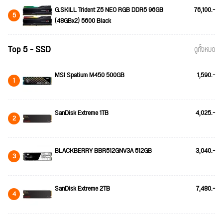
G.SKILL Trident Z5 NEO RGB DDR5 96GB
76,100.-
5
(48GBx2) 5600 Black
Top 5 - SSD
ดูทั้งหมด
MSI Spatium M450 500GB
1,590.-
1
SanDisk Extreme 1TB
4,025.-
2
BLACKBERRY BBR512GNV3A 512GB
3,040.-
3
SanDisk Extreme 2TB
7,480.-
4