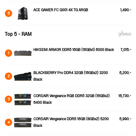
ACE GAMER FC G001 4X TG ARGB
1,490.-
5
Top 5 - RAM
ดูทั้งหมด
HIKSEMI ARMOR DDR5 16GB (16GBx1) 6000 Black
7,015.-
1
BLACKBERRY Pro DDR4 32GB (16GBx2) 3200
6,200.-
2
Black
CORSAIR Vengeance RGB DDR5 32GB (16GBx2)
16,730.-
3
6400 Black
CORSAIR Vengeance DDR5 16GB (8GBx2) 5200
5,990.-
4
Black