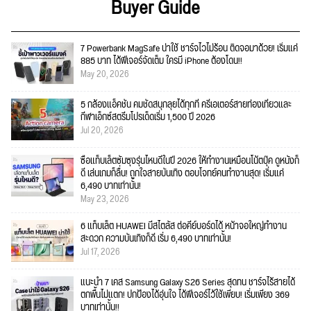
Buyer Guide
7 Powerbank MagSafe น่าใช้ ชาร์จไวไม่ร้อน ติดจอมาด้วย! เริ่มแค่
885 บาท ได้ฟีเจอร์จัดเต็ม ใครมี iPhone ต้องโดน!!
May 20, 2026
5 กล้องแอ็คชั่น คมชัดสนุกลุยได้ทุกที่ ครีเอเตอร์สายท่องเที่ยวและ
กีฬาเอ็กซ์สตรีมโปรเด็ดเริ่ม 1,500 ปี 2026
Jul 20, 2026
ซื้อแท็บเล็ตซัมซุงรุ่นไหนดีในปี 2026 ให้ทำงานเหมือนโน้ตบุ๊ค ดูหนังก็
ดี เล่นเกมก็ลื่น! ถูกใจสายบันเทิง ตอบโจทย์คนทำงานสุด! เริ่มแค่
6,490 บาทเท่านั้น!
May 23, 2026
6 แท็บเล็ต HUAWEI มีสไตลัส ต่อคีย์บอร์ดได้ หน้าจอใหญ่ทำงาน
สะดวก ความบันเทิงก็ดี เริ่ม 6,490 บาทเท่านั้น!
Jul 17, 2026
แนะนำ 7 เคส Samsung Galaxy S26 Series สุดทน ชาร์จไร้สายได้
ตกพื้นไม่แตก! ปกป้องได้อุ่นใจ ได้ฟีเจอร์ไว้ใช้เพียบ! เริ่มเพียง 369
บาทเท่านั้น!!