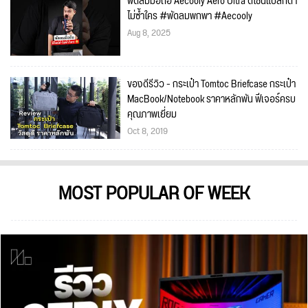
พัดลมมือถือ Aecooly Aero Ultra ดีไซน์แปลกตา
ไม่ซ้ำใคร #พัดลมพกพา #Aecooly
Aug 8, 2025
ของดีรีวิว - กระเป๋า Tomtoc Briefcase กระเป๋า
MacBook/Notebook ราคาหลักพัน ฟีเจอร์ครบ
คุณภาพเยี่ยม
Oct 8, 2019
MOST POPULAR OF WEEK