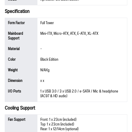
Specification
Form Factor
Full Tower
Mainboard
Mini-ITX, Micro-ATX, ATX, E-ATX, XL-ATX
Support
Material
-
Color
Black Edition
Weight
N/AKg
Dimension
x x
I/O Ports
1 x USB 3.0 / 3 x USB 2.0 / e-SATA / Mic & headphone
(AC97 & HD audio)
Cooling Support
Fan Support
Front: 1 x 23cm (included)
Top: 1 x 23cm (included)
Rear: 1 x 12/14cm (optional)