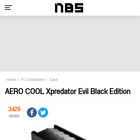
Home
Pc Component
Case
AERO COOL Xpredator Evil Black Edition
3429
VIEWS