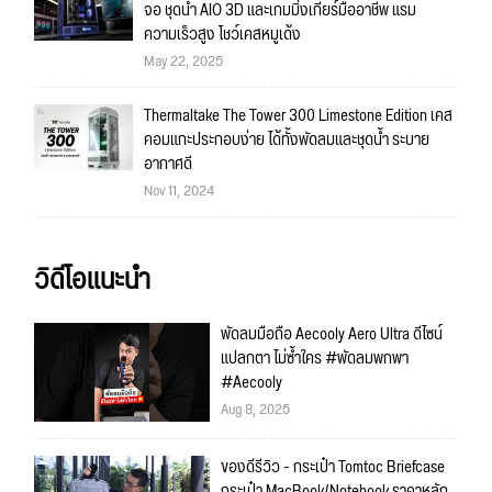
จอ ชุดน้ำ AIO 3D และเกมมิ่งเกียร์มืออาชีพ แรม
ความเร็วสูง โชว์เคสหมูเด้ง
May 22, 2025
Thermaltake The Tower 300 Limestone Edition เคส
คอมแกะประกอบง่าย ได้ทั้งพัดลมและชุดน้ำ ระบาย
อากาศดี
Nov 11, 2024
วิดีโอแนะนำ
พัดลมมือถือ Aecooly Aero Ultra ดีไซน์
แปลกตา ไม่ซ้ำใคร #พัดลมพกพา
#Aecooly
Aug 8, 2025
ของดีรีวิว - กระเป๋า Tomtoc Briefcase
กระเป๋า MacBook/Notebook ราคาหลัก