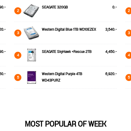
90.-
SEAGATE 320GB
0.-
2
2
20.-
Western Digital Blue 1TB WD10EZEX
3,540.-
3
3
90.-
SEAGATE SkyHawk +Rescue 2TB
4,450.-
4
4
60.-
Western Digital Purple 4TB
6,920.-
5
5
WD43PURZ
MOST POPULAR OF WEEK