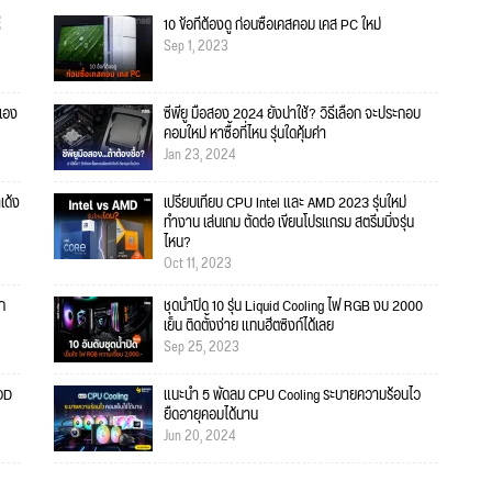
ี
10 ข้อที่ต้องดู ก่อนซื้อเคสคอม เคส PC ใหม่
Sep 1, 2023
้เอง
ซีพียู มือสอง 2024 ยังน่าใช้? วิธีเลือก จะประกอบ
คอมใหม่ หาซื้อที่ไหน รุ่นใดคุ้มค่า
Jan 23, 2024
เด้ง
เปรียบเทียบ CPU Intel และ AMD 2023 รุ่นใหม่
ทำงาน เล่นเกม ตัดต่อ เขียนโปรแกรม สตรีมมิ่งรุ่น
ไหน?
Oct 11, 2023
ก
ชุดน้ำปิด 10 รุ่น Liquid Cooling ไฟ RGB งบ 2000
เย็น ติดตั้งง่าย แทนฮีตซิงก์ได้เลย
Sep 25, 2023
SOD
แนะนำ 5 พัดลม CPU Cooling ระบายความร้อนไว
ยืดอายุคอมได้นาน
Jun 20, 2024