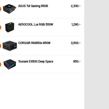
ASUS Tuf Gaming 650B
2,330.-
AEROCOOL Lux RGB 550W
1,290.-
CORSAIR RM850e 850W
3,500.-
Tsunami EX600 Deep Space
850.-