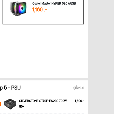
Cooler Master HYPER 620 ARGB
1,160 .-
p 5 - PSU
ดูทั้งหมด
SILVERSTONE ST70F-ES230 700W
1,690.-
80+