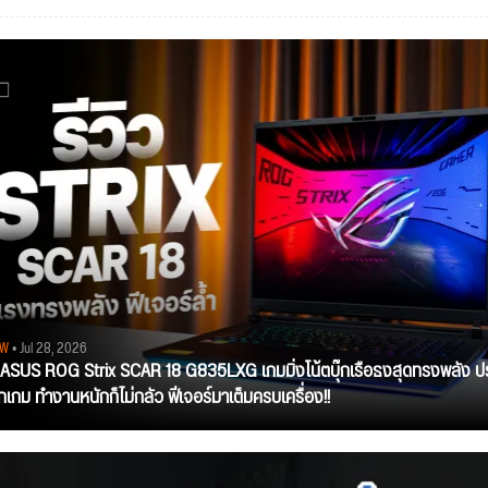
EW
• Jul 28, 2026
ว ASUS ROG Strix SCAR 18 G835LXG เกมมิ่งโน้ตบุ๊กเรือธงสุดทรงพลัง ป
ุกเกม ทำงานหนักก็ไม่กลัว ฟีเจอร์มาเต็มครบเครื่อง!!