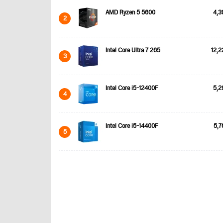
AMD Ryzen 5 5600
4,3
2
Intel Core Ultra 7 265
12,2
3
Intel Core i5-12400F
5,2
4
Intel Core i5-14400F
5,7
5