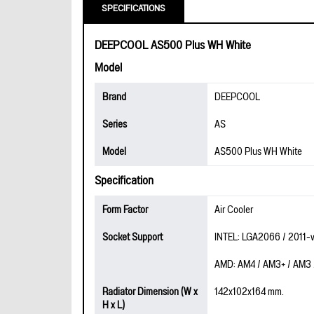
SPECIFICATIONS
DEEPCOOL AS500 Plus WH White
Model
Brand
DEEPCOOL
Series
AS
Model
AS500 Plus WH White
Specification
Form Factor
Air Cooler
Socket Support
INTEL: LGA2066 / 2011-v3 
AMD: AM4 / AM3+ / AM3 
Radiator Dimension (W x
142x102x164 mm.
H x L)