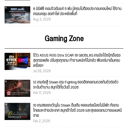
6 มินิพีซี คอมจิ๋วเริ่มแค่ 5 พัน มีครบไม่ต้องประกอบคอมใหม่ ใช้งาน
ครอบคลุม ลดค่าไฟ ประหยัดพื้นที่
Aug 3, 2026
Gaming Zone
รีวิว ASUS ROG Strix SCAR 18 G835LXG เกมมิ่งโน้ตบุ๊กเรือธง
สุดทรงพลัง ปรับสุดทุกเกม ทำงานหนักก็ไม่กลัว ฟีเจอร์มาเต็มครบ
เครื่อง!!
Jul 28, 2026
12 เกมต่อสู้ Steam เกม Fighting ยอดฮิตคอเกมดวลกันตัวต่อตัว
ระดับตำนาน สนุกได้ทั้งวันปี 2026
Feb 17, 2026
10 เกมสยองขวัญใน Steam ตื่นเต้น หลอนต่อเนื่องไม่มีพัก ทั้งเกม
ไทยและต่างประเทศ สนุกเร้าใจปี 2026 และสุดยอดเกมวางแผนหนี
ตาย
Feb 2, 2026