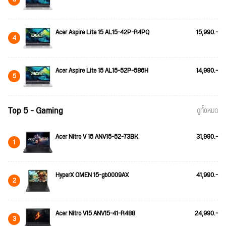
Acer Aspire Lite 15 AL15-42P-R4PQ
15,990.-
4
Acer Aspire Lite 15 AL15-52P-586H
14,990.-
5
Top 5 - Gaming
ดูทั้งหมด
Acer Nitro V 15 ANV15-52-73BK
31,990.-
1
HyperX OMEN 15-gb0009AX
41,990.-
2
Acer Nitro V15 ANV15-41-R488
24,990.-
3