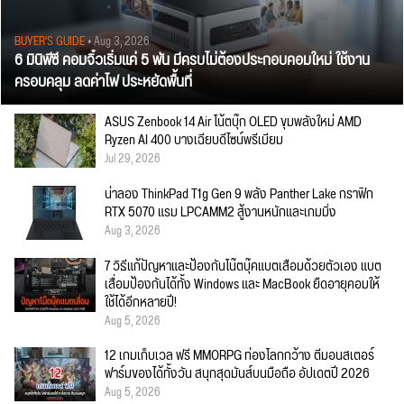
BUYER'S GUIDE
• Aug 3, 2026
6 มินิพีซี คอมจิ๋วเริ่มแค่ 5 พัน มีครบไม่ต้องประกอบคอมใหม่ ใช้งาน
ครอบคลุม ลดค่าไฟ ประหยัดพื้นที่
ASUS Zenbook 14 Air โน้ตบุ๊ก OLED ขุมพลังใหม่ AMD
Ryzen AI 400 บางเฉียบดีไซน์พรีเมียม
Jul 29, 2026
น่าลอง ThinkPad T1g Gen 9 พลัง Panther Lake กราฟิก
RTX 5070 แรม LPCAMM2 สู้งานหนักและเกมมิ่ง
Aug 3, 2026
7 วิธีแก้ปัญหาและป้องกันโน๊ตบุ๊คแบตเสื่อมด้วยตัวเอง แบต
เสื่อมป้องกันได้ทั้ง Windows และ MacBook ยืดอายุคอมให้
ใช้ได้อีกหลายปี!
Aug 5, 2026
12 เกมเก็บเวล ฟรี MMORPG ท่องโลกกว้าง ตีมอนสเตอร์
ฟาร์มของได้ทั้งวัน สนุกสุดมันส์บนมือถือ อัปเดตปี 2026
Aug 5, 2026