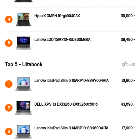
HyperX OMEN 15-gb0045AX
39,990.-
4
Lenovo LOQ 15IRX10-83JE00MGTA
39,490.-
5
Top 5 - Ultabook
ดูทั้งหมด
Lenovo IdeaPad Slim 5 16AKP10-83HY004ATA
31,900.-
1
DELL XPS 13 DX13260-DX13260c5016
43,690.-
2
Lenovo IdeaPad Slim 3 14ARP10-83K6004JTA
17,990.-
3