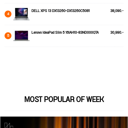
DELL XPS 13 DX13260-DX13260C5081
38,090.-
4
Lenovo IdeaPad Slim 5 16IAH10-83ND000QTA
30,990.-
5
MOST POPULAR OF WEEK