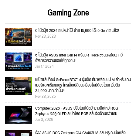
Gaming Zone
6 โน๊ตบุ๊ค 2024 สเปคน่าใช้ จ่าย 15,990 ได้ i5 Gen 12 แล้ว!
Nov 23, 2023
6 โน๊ตบุ๊ค ASUS Intel Gen 14 พร้อม e-Receipt ลดหย่อนภาษี
อัพเกรดความแรงให้ทุกงาน!!
Jan 17, 2024
ชี้เป้าแล็ปท็อป GeForce RTX™ 4 รุ่นเด็ด ที่มาพร้อมชิป AI สำหรับเกม
เมอร์และครีเอเตอร์ ใครเล็งเปลี่ยนเครื่องใหม่ต้องโดน! เริ่มต้น
34,990 บาทเท่านั้น!!
Nov 28, 2025
Computex 2026 - ASUS ปรับไลน์โน้ตบุ๊กเกมมิ่งใหม่ ROG
Zephyrus จอคู่ OLED สเปกโหด RGB สีสันจัดจ้านกว่าเดิม
Jun 3, 2026
รีวิว ASUS ROG Zephyrus G14 GA403UV เรียบหรูเกมมิ่งพลัง