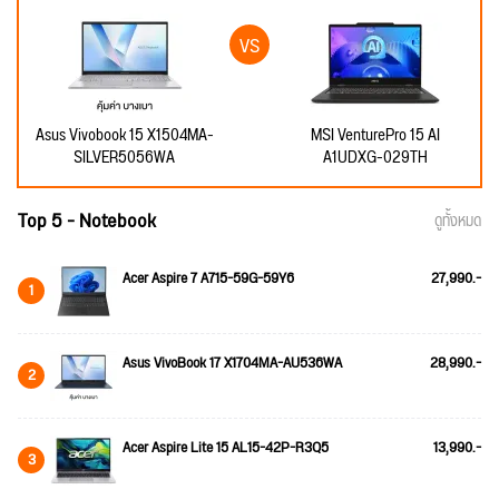
Asus Vivobook 15 X1504MA-
MSI VenturePro 15 AI
SILVER5056WA
A1UDXG-029TH
Top 5 - Notebook
ดูทั้งหมด
Acer Aspire 7 A715-59G-59Y6
27,990.-
1
Asus VivoBook 17 X1704MA-AU536WA
28,990.-
2
Acer Aspire Lite 15 AL15-42P-R3Q5
13,990.-
3