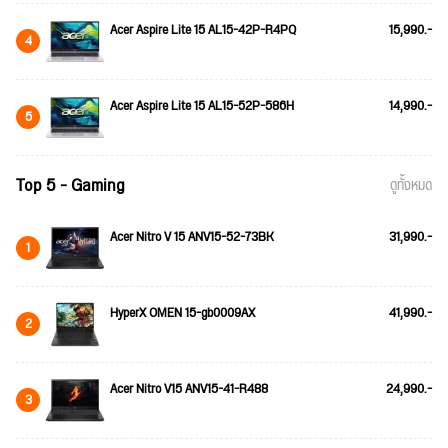
Acer Aspire Lite 15 AL15-42P-R4PQ
15,990.-
4
Acer Aspire Lite 15 AL15-52P-586H
14,990.-
5
Top 5 - Gaming
ดูทั้งหมด
Acer Nitro V 15 ANV15-52-73BK
31,990.-
1
HyperX OMEN 15-gb0009AX
41,990.-
2
Acer Nitro V15 ANV15-41-R488
24,990.-
3