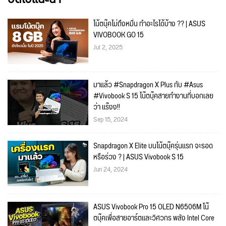
โน้ตบุ๊คไม่ถึงหมื่น ทำอะไรได้บ้าง ?? | ASUS
VIVOBOOK GO 15
Jul 2, 2025
มาแล้ว #Snapdragon X Plus กับ #Asus
#Vivobook S 15 โน๊ตบุ๊คสายทำงานที่บอกเลย
ว่า แร๊งง!!
Sep 15, 2024
Snapdragon X Elite บนโน้ตบุ๊ครุ่นแรก จะรอด
หรือร่วง ? | ASUS Vivobook S 15
Jun 24, 2024
ASUS Vivobook Pro 15 OLED N6506M โน๊
ตบุ๊คเพื่อสายอาร์ตและวิศวกร พลัง Intel Core