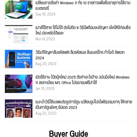
เปลี่ยนการตั้งค่า Windows 11 ทั้ง 10 รายการเพื่อยืดอายุการใช้งาน
แบตเตอรี่
Sep 16, 2024
เมาส์ไร้สาย ใช้ไม่ได้ ต่อไม่ติด 8 วิธีนี้พร้อมจบปัญหา เช็คให้ดีก่อนซื้อ
ใหม่ ประหยัดได้เยอะ
Nov 14, 2023
วิธีแก้ปัญหาลืมรหัสเฟส ลืมรหัสเมล ลืมเบอร์โทร ทำไงดี อัพเดท
2024
Aug 20, 2024
เปิดใช้งาน โน๊ตบุ๊คใหม่ 2025 ตั้งค่าอะไรบ้าง ฉบับมือใหม่ Windows
11 ลงทะเบียน MS Office โปรแกรมฟรีน่าใช้
Jan 15, 2025
แนะนำวิธีใช้แอพแต่งรูปการ์ตูน เปลี่ยนรูปโปรไฟล์ธรรมดาๆ ให้กลาย
เป็นการ์ตูนชิคๆ อัปเดต 2023
Aug 22, 2023
Buyer Guide