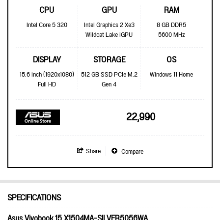
CPU
GPU
RAM
Intel Core 5 320
Intel Graphics 2 Xe3
8 GB DDR5
Wildcat Lake iGPU
5600 MHz
DISPLAY
STORAGE
OS
15.6 inch (1920x1080)
512 GB SSD PCIe M.2
Windows 11 Home
Full HD
Gen 4
22,990
Share
Compare
SPECIFICATIONS
Asus Vivobook 15 X1504MA-SILVER5056WA