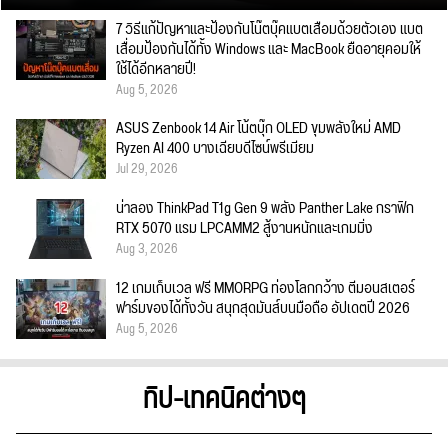
7 วิธีแก้ปัญหาและป้องกันโน๊ตบุ๊คแบตเสื่อมด้วยตัวเอง แบต
เสื่อมป้องกันได้ทั้ง Windows และ MacBook ยืดอายุคอมให้
ใช้ได้อีกหลายปี!
Aug 5, 2026
ASUS Zenbook 14 Air โน้ตบุ๊ก OLED ขุมพลังใหม่ AMD
Ryzen AI 400 บางเฉียบดีไซน์พรีเมียม
Jul 29, 2026
น่าลอง ThinkPad T1g Gen 9 พลัง Panther Lake กราฟิก
RTX 5070 แรม LPCAMM2 สู้งานหนักและเกมมิ่ง
Aug 3, 2026
12 เกมเก็บเวล ฟรี MMORPG ท่องโลกกว้าง ตีมอนสเตอร์
ฟาร์มของได้ทั้งวัน สนุกสุดมันส์บนมือถือ อัปเดตปี 2026
Aug 5, 2026
ทิป-เทคนิคต่างๆ