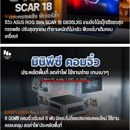
REVIEW
• Jul 28, 2026
รีวิว ASUS ROG Strix SCAR 18 G835LXG เกมมิ่งโน้ตบุ๊กเรือธงสุด
ทรงพลัง ปรับสุดทุกเกม ทำงานหนักก็ไม่กลัว ฟีเจอร์มาเต็มครบ
เครื่อง!!
BUYER'S GUIDE
• Aug 3, 2026
6 มินิพีซี คอมจิ๋วเริ่มแค่ 5 พัน มีครบไม่ต้องประกอบคอมใหม่ ใช้งาน
ครอบคลุม ลดค่าไฟ ประหยัดพื้นที่