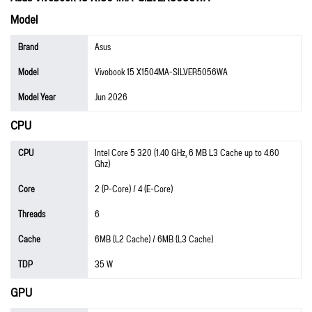
Model
Brand
Asus
Model
Vivobook 15 X1504MA-SILVER5056WA
Model Year
Jun 2026
CPU
CPU
Intel Core 5 320 (1.40 GHz, 6 MB L3 Cache up to 4.60
Ghz)
Core
2 (P-Core) / 4 (E-Core)
Threads
6
Cache
6MB (L2 Cache) / 6MB (L3 Cache)
TDP
35 W
GPU