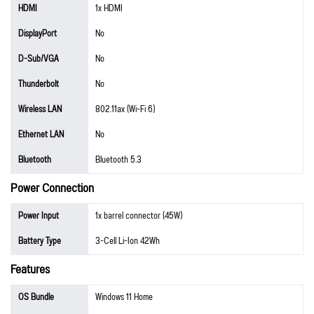
HDMI
1x HDMI
DisplayPort
No
D-Sub/VGA
No
Thunderbolt
No
Wireless LAN
802.11ax (Wi-Fi 6)
Ethernet LAN
No
Bluetooth
Bluetooth 5.3
Power Connection
Power Input
1x barrel connector (45W)
Battery Type
3-Cell Li-Ion 42Wh
Features
OS Bundle
Windows 11 Home