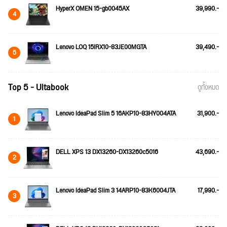
HyperX OMEN 15-gb0045AX
39,990.-
4
Lenovo LOQ 15IRX10-83JE00MGTA
39,490.-
5
Top 5 - Ultabook
ดูทั้งหมด
Lenovo IdeaPad Slim 5 16AKP10-83HY004ATA
31,900.-
1
DELL XPS 13 DX13260-DX13260c5016
43,690.-
2
Lenovo IdeaPad Slim 3 14ARP10-83K6004JTA
17,990.-
3