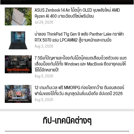
ASUS Zenbook 14 Air โน้ตบุ๊ก OLED ขุมพลังใหม่ AMD
Ryzen AI 400 บางเฉียบดีไซน์พรีเมียม
Jul 29, 2026
น่าลอง ThinkPad T1g Gen 9 พลัง Panther Lake กราฟิก
RTX 5070 แรม LPCAMM2 สู้งานหนักและเกมมิ่ง
Aug 3, 2026
7 วิธีแก้ปัญหาและป้องกันโน๊ตบุ๊คแบตเสื่อมด้วยตัวเอง แบต
เสื่อมป้องกันได้ทั้ง Windows และ MacBook ยืดอายุคอมให้
ใช้ได้อีกหลายปี!
Aug 5, 2026
12 เกมเก็บเวล ฟรี MMORPG ท่องโลกกว้าง ตีมอนสเตอร์
ฟาร์มของได้ทั้งวัน สนุกสุดมันส์บนมือถือ อัปเดตปี 2026
Aug 5, 2026
ทิป-เทคนิคต่างๆ