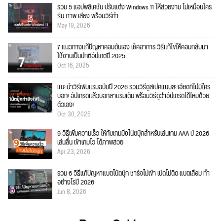
รวม 5 แอปพลิเคชัน ปรับแต่ง Windows 11 ให้สวยงาม ไม่เหมือนใคร
ธีม ภาพ เสียง พร้อมวิธีทำ
May 19, 2026
7 แนวทางแก้ปัญหาคอมดับเอง เช็คอาการ วิธีแก้ไขให้คอมกลับมา
ใช้งานเป็นปกติอัปเดตปี 2025
Oct 16, 2025
แนะนำวิธีเพิ่มแรมฉบับปี 2026 รวมวิธีดูสเปคแบบละเอียดที่ไม่มีใคร
บอก! อัปเกรดแล้วบอกลาแรมเต็ม พร้อมวิธีดูว่าอัปเกรดได้ไหมด้วย
ตัวเอง!
Oct 30, 2025
9 วิธีเพิ่มความเร็ว ให้กับเกมมิ่งโน้ตบุ๊กสำหรับเล่นเกม AAA ปี 2026
เล่นลื่น เข้าเกมไว ได้ภาพสวย
Apr 23, 2026
รวม 6 วิธีแก้ปัญหาแบตโน้ตบุ๊ก ชาร์จไม่เข้า เปิดไม่ติด แบตเสื่อม ทำ
อย่างไรปี 2026
Jun 8, 2026