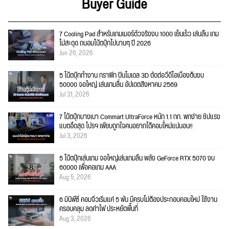
Buyer Guide
7 Cooling Pad สำหรับเกมเมอร์ตัวจริงงบ 1000 เย็นเร็ว เล่นลื่น เกม
ไม่สะดุด ถนอมโน้ตบุ๊กไปนานๆ ปี 2026
Jun 26, 2026
5 โน้ตบุ๊กทำงาน กราฟิก ปั้นโมเดล 3D ตัดต่อวีดีโอเบื้องต้นงบ
50000 จอใหญ่ เล่นเกมลื่น อัปเดตสิงหาคม 2569
Jul 31, 2026
7 โน้ตบุ๊กบางเบา Commart UltraForce หนัก 1.1 กก. พกง่าย ชิปแรง
แบตอึดสุด โปรฯ เพียบถูกใจคนอยากได้คอมใ่หม่แน่นอน!!
Jul 3, 2026
5 โน้ตบุ๊กเล่นเกม จอใหญ่เล่นเกมลื่น พลัง GeForce RTX 5070 งบ
60000 เพื่อคอเกม AAA
Aug 5, 2026
6 มินิพีซี คอมจิ๋วเริ่มแค่ 5 พัน มีครบไม่ต้องประกอบคอมใหม่ ใช้งาน
ครอบคลุม ลดค่าไฟ ประหยัดพื้นที่
Aug 3, 2026