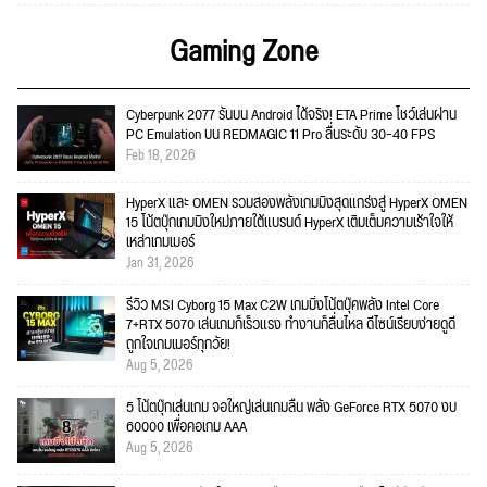
Gaming Zone
Cyberpunk 2077 รันบน Android ได้จริง! ETA Prime โชว์เล่นผ่าน
PC Emulation บน REDMAGIC 11 Pro ลื่นระดับ 30–40 FPS
Feb 18, 2026
HyperX และ OMEN รวมสองพลังเกมมิงสุดแกร่งสู่ HyperX OMEN
15 โน้ตบุ๊กเกมมิงใหม่ภายใต้แบรนด์ HyperX เติมเต็มความเร้าใจให้
เหล่าเกมเมอร์
Jan 31, 2026
รีวิว MSI Cyborg 15 Max C2W เกมมิ่งโน้ตบุ๊คพลัง Intel Core
7+RTX 5070 เล่นเกมก็เร็วแรง ทำงานก็ลื่นไหล ดีไซน์เรียบง่ายดูดี
ถูกใจเกมเมอร์ทุกวัย!
Aug 5, 2026
5 โน้ตบุ๊กเล่นเกม จอใหญ่เล่นเกมลื่น พลัง GeForce RTX 5070 งบ
60000 เพื่อคอเกม AAA
Aug 5, 2026