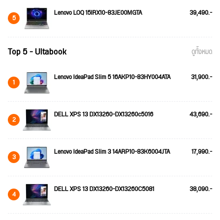
Lenovo LOQ 15IRX10-83JE00MGTA
39,490.-
5
Top 5 - Ultabook
ดูทั้งหมด
Lenovo IdeaPad Slim 5 16AKP10-83HY004ATA
31,900.-
1
DELL XPS 13 DX13260-DX13260c5016
43,690.-
2
Lenovo IdeaPad Slim 3 14ARP10-83K6004JTA
17,990.-
3
DELL XPS 13 DX13260-DX13260C5081
38,090.-
4