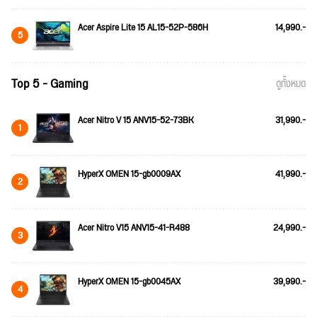
Acer Aspire Lite 15 AL15-52P-586H
14,990.-
5
Top 5 - Gaming
ดูทั้งหมด
Acer Nitro V 15 ANV15-52-73BK
31,990.-
1
HyperX OMEN 15-gb0009AX
41,990.-
2
Acer Nitro V15 ANV15-41-R488
24,990.-
3
HyperX OMEN 15-gb0045AX
39,990.-
4