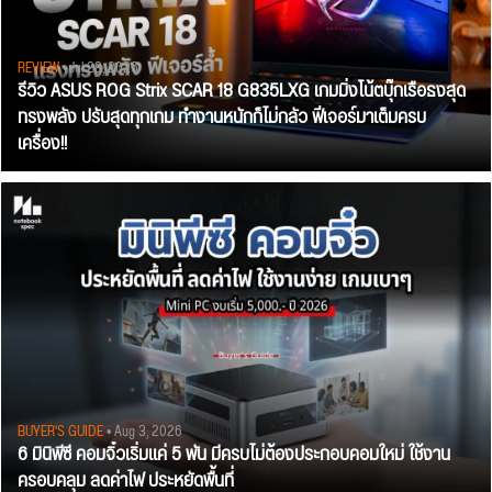
REVIEW
• Jul 28, 2026
รีวิว ASUS ROG Strix SCAR 18 G835LXG เกมมิ่งโน้ตบุ๊กเรือธงสุด
ทรงพลัง ปรับสุดทุกเกม ทำงานหนักก็ไม่กลัว ฟีเจอร์มาเต็มครบ
เครื่อง!!
BUYER'S GUIDE
• Aug 3, 2026
6 มินิพีซี คอมจิ๋วเริ่มแค่ 5 พัน มีครบไม่ต้องประกอบคอมใหม่ ใช้งาน
ครอบคลุม ลดค่าไฟ ประหยัดพื้นที่