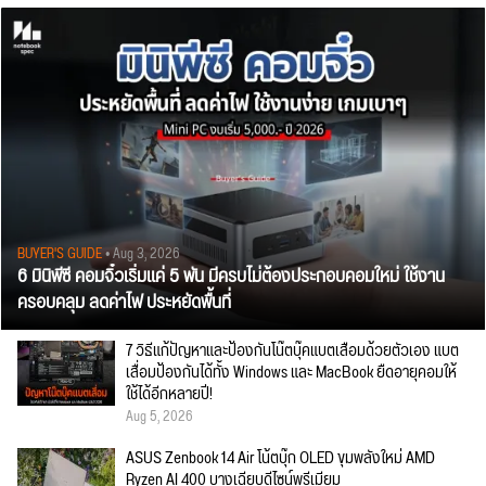
BUYER'S GUIDE
• Aug 3, 2026
6 มินิพีซี คอมจิ๋วเริ่มแค่ 5 พัน มีครบไม่ต้องประกอบคอมใหม่ ใช้งาน
ครอบคลุม ลดค่าไฟ ประหยัดพื้นที่
7 วิธีแก้ปัญหาและป้องกันโน๊ตบุ๊คแบตเสื่อมด้วยตัวเอง แบต
เสื่อมป้องกันได้ทั้ง Windows และ MacBook ยืดอายุคอมให้
ใช้ได้อีกหลายปี!
Aug 5, 2026
ASUS Zenbook 14 Air โน้ตบุ๊ก OLED ขุมพลังใหม่ AMD
Ryzen AI 400 บางเฉียบดีไซน์พรีเมียม