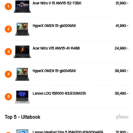
Acer Nitro V 15 ANV15-52-73BK
31,990.-
1
HyperX OMEN 15-gb0009AX
41,990.-
2
Acer Nitro V15 ANV15-41-R488
24,990.-
3
HyperX OMEN 15-gb0045AX
39,990.-
4
Lenovo LOQ 15IRX10-83JE00MGTA
39,490.-
5
Top 5 - Ultabook
ดูทั้งหมด
Lenovo IdeaPad Slim 5 16AKP10-83HY004ATA
31,900.-