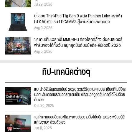
Jul 29, 2026
น่าลอง ThinkPad T1g Gen 9 พลัง Panther Lake กราฟิก
RTX 5070 แรม LPCAMM2 สู้งานหนักและเกมมิ่ง
Aug 3, 2026
12 เกมเก็บเวล ฟรี MMORPG ท่องโลกกว้าง ตีมอนสเตอร์
ฟาร์มของได้ทั้งวัน สนุกสุดมันส์บนมือถือ อัปเดตปี 2026
Aug 5, 2026
ทิป-เทคนิคต่างๆ
แนะนำวิธีเพิ่มแรมฉบับปี 2026 รวมวิธีดูสเปคแบบละเอียดที่ไม่มีใคร
บอก! อัปเกรดแล้วบอกลาแรมเต็ม พร้อมวิธีดูว่าอัปเกรดได้ไหมด้วย
ตัวเอง!
Oct 30, 2025
10 คำถามยอดฮิตและปัญหาพบบ่อยเกมมิ่งโน้ตบุ๊ก 2026 พร้อมวิธี
แก้ไขง่ายๆ ด้วยตัวเอง
Jun 11, 2026