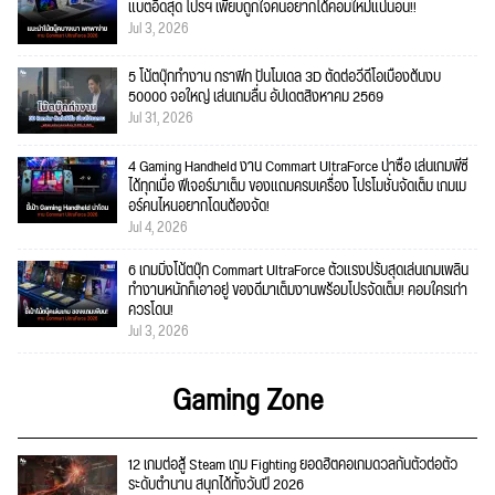
แบตอึดสุด โปรฯ เพียบถูกใจคนอยากได้คอมใ่หม่แน่นอน!!
Jul 3, 2026
5 โน้ตบุ๊กทำงาน กราฟิก ปั้นโมเดล 3D ตัดต่อวีดีโอเบื้องต้นงบ
50000 จอใหญ่ เล่นเกมลื่น อัปเดตสิงหาคม 2569
Jul 31, 2026
4 Gaming Handheld งาน Commart UltraForce น่าซื้อ เล่นเกมพีซี
ได้ทุกเมื่อ ฟีเจอร์มาเต็ม ของแถมครบเครื่อง โปรโมชั่นจัดเต็ม เกมเม
อร์คนไหนอยากโดนต้องจัด!
Jul 4, 2026
6 เกมมิ่งโน้ตบุ๊ก Commart UltraForce ตัวแรงปรับสุดเล่นเกมเพลิน
ทำงานหนักก็เอาอยู่ ของดีมาเต็มงานพร้อมโปรจัดเต็ม! คอมใครเก่า
ควรโดน!
Jul 3, 2026
Gaming Zone
12 เกมต่อสู้ Steam เกม Fighting ยอดฮิตคอเกมดวลกันตัวต่อตัว
ระดับตำนาน สนุกได้ทั้งวันปี 2026