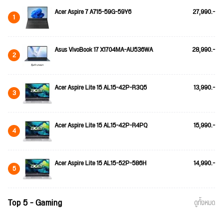
Acer Aspire 7 A715-59G-59Y6
27,990.-
1
Asus VivoBook 17 X1704MA-AU536WA
28,990.-
2
Acer Aspire Lite 15 AL15-42P-R3Q5
13,990.-
3
Acer Aspire Lite 15 AL15-42P-R4PQ
15,990.-
4
Acer Aspire Lite 15 AL15-52P-586H
14,990.-
5
Top 5 - Gaming
ดูทั้งหมด