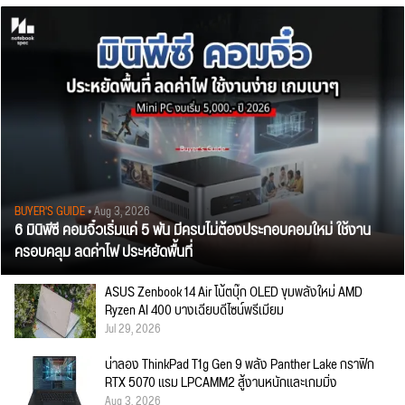
BUYER'S GUIDE
• Aug 3, 2026
6 มินิพีซี คอมจิ๋วเริ่มแค่ 5 พัน มีครบไม่ต้องประกอบคอมใหม่ ใช้งาน
ครอบคลุม ลดค่าไฟ ประหยัดพื้นที่
ASUS Zenbook 14 Air โน้ตบุ๊ก OLED ขุมพลังใหม่ AMD
Ryzen AI 400 บางเฉียบดีไซน์พรีเมียม
Jul 29, 2026
น่าลอง ThinkPad T1g Gen 9 พลัง Panther Lake กราฟิก
RTX 5070 แรม LPCAMM2 สู้งานหนักและเกมมิ่ง
Aug 3, 2026