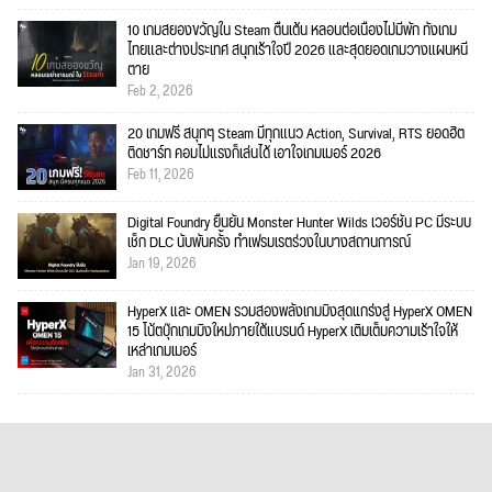
10 เกมสยองขวัญใน Steam ตื่นเต้น หลอนต่อเนื่องไม่มีพัก ทั้งเกม
ไทยและต่างประเทศ สนุกเร้าใจปี 2026 และสุดยอดเกมวางแผนหนี
ตาย
Feb 2, 2026
20 เกมฟรี สนุกๆ Steam มีทุกแนว Action, Survival, RTS ยอดฮิต
ติดชาร์ท คอมไม่แรงก็เล่นได้ เอาใจเกมเมอร์ 2026
Feb 11, 2026
Digital Foundry ยืนยัน Monster Hunter Wilds เวอร์ชัน PC มีระบบ
เช็ก DLC นับพันครั้ง ทำเฟรมเรตร่วงในบางสถานการณ์
Jan 19, 2026
HyperX และ OMEN รวมสองพลังเกมมิงสุดแกร่งสู่ HyperX OMEN
15 โน้ตบุ๊กเกมมิงใหม่ภายใต้แบรนด์ HyperX เติมเต็มความเร้าใจให้
เหล่าเกมเมอร์
Jan 31, 2026