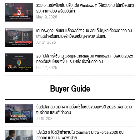
รวม 5 แอปพลิเคชัน ปรับแต่ง Windows 11 ให้สวยงาม ไม่เหมือนใคร
ธีม ภาพ เสียง พร้อมวิธีทำ
May 19, 2026
เกมกระตุก? เล่นเกมแล้วจอค้าง? 10 วิธีแก้ปัญหาเด้งออกจากเกม
ล่าสุดสำหรับเกมเมอร์ เมื่อเจอปัญหาขณะเล่นเกม
Jun 21, 2025
20 ทิปส์การใช้งาน Google Chrome บน Windows 11 อัพเดต 2025
ท่องเว็บลื่นไหลยิ่งขึ้น แรมเหลือ เร็วขึ้นกว่าเดิม
Dec 12, 2025
Buyer Guide
จัดสเปกคอม DDR4 เกมมิ่งพีซีในช่วงของแพงปี 2026 เพื่อคอเกม
งบจำกัด และพีซีทำงาน
Jul 10, 2026
โปรเด็ด 6 โน้ตบุ๊กทำงานใน Commart Ultra Force 2026 งบ
30000 แรงมี AI พกพาง่าย