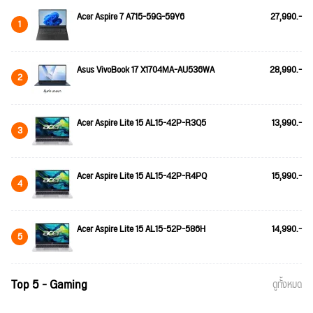
Acer Aspire 7 A715-59G-59Y6
27,990.-
1
Asus VivoBook 17 X1704MA-AU536WA
28,990.-
2
Acer Aspire Lite 15 AL15-42P-R3Q5
13,990.-
3
Acer Aspire Lite 15 AL15-42P-R4PQ
15,990.-
4
Acer Aspire Lite 15 AL15-52P-586H
14,990.-
5
Top 5 - Gaming
ดูทั้งหมด