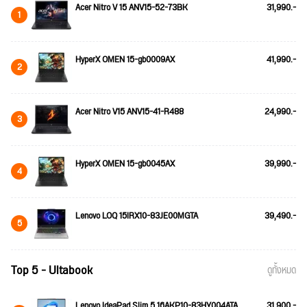
Acer Nitro V 15 ANV15-52-73BK
31,990.-
1
HyperX OMEN 15-gb0009AX
41,990.-
2
Acer Nitro V15 ANV15-41-R488
24,990.-
3
HyperX OMEN 15-gb0045AX
39,990.-
4
Lenovo LOQ 15IRX10-83JE00MGTA
39,490.-
5
Top 5 - Ultabook
ดูทั้งหมด
Lenovo IdeaPad Slim 5 16AKP10-83HY004ATA
31,900.-