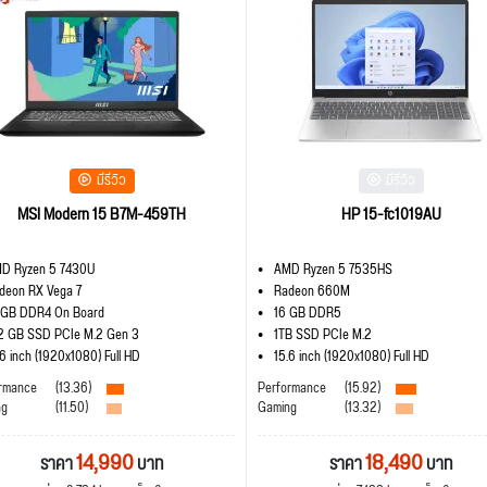
มีรีวิว
มีรีวิว
MSI Modern 15 B7M-459TH
HP 15-fc1019AU
D Ryzen 5 7430U
AMD Ryzen 5 7535HS
deon RX Vega 7
Radeon 660M
 GB DDR4 On Board
16 GB DDR5
2 GB SSD PCIe M.2 Gen 3
1TB SSD PCIe M.2
.6 inch (1920x1080) Full HD
15.6 inch (1920x1080) Full HD
rmance
(13.36)
Performance
(15.92)
ng
(11.50)
Gaming
(13.32)
14,990
18,490
ราคา
บาท
ราคา
บาท