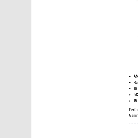
AM
Ra
16
51
15
Perfo
Gami