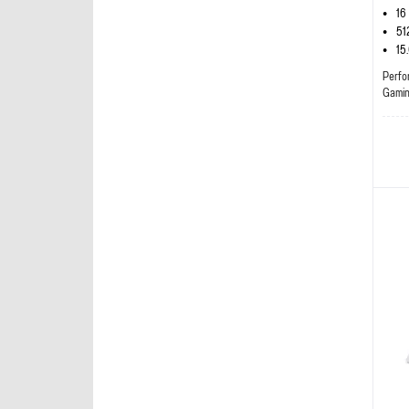
16
51
15
Perfo
Gami