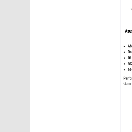
Asu
AM
Ra
16
51
14
Perfo
Gami