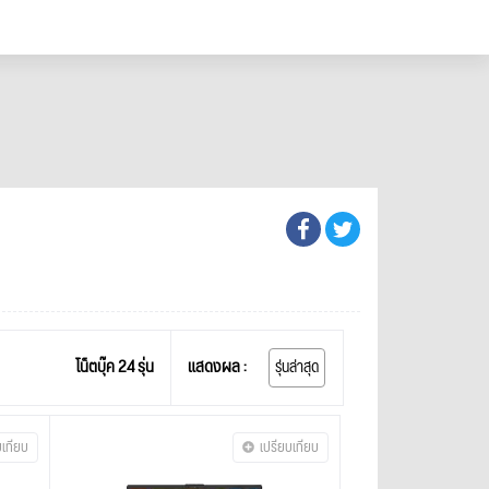
โน็ตบุ๊ค 24 รุ่น
แสดงผล :
รุ่นล่าสุด
บเทียบ
เปรียบเทียบ