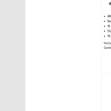
A
AM
Ra
16
51
15
Perfo
Gami