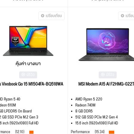
เปรียบเทียบ
เปรีย
มีรีวิว
มีรีวิว
s Vivobook Go 15 M1504FA-BQ518WA
MSI Modern A15 AI F2HMG-022
D Ryzen 5 40
AMD Ryzen 5 220
deon 610M
Radeon 740M
GB LPDDR5 On Board
8 GB DDR5
2 GB SSD PCIe M.2 Gen 3
512 GB SSD PCIe M.2 Gen 4
.6 inch (1920x1080) Full HD
15.6 inch (1920x1080) Full HD
rmance
(12.10)
Performance
(15.34)