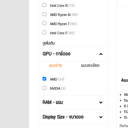
Intel Core i5
(72)
AMD Ryzen AI
(65)
AMD Ryzen 7
(60)
Intel Core i7
(60)
ดูเพิ่มเติม
GPU - การ์ดจอ
แบบง่าย
แบบละเอียด
AMD
(24)
Asu
NVIDIA
(8)
AM
Ra
RAM - แรม
8 
51
Display Size - ขนาดจอ
15
Perfo