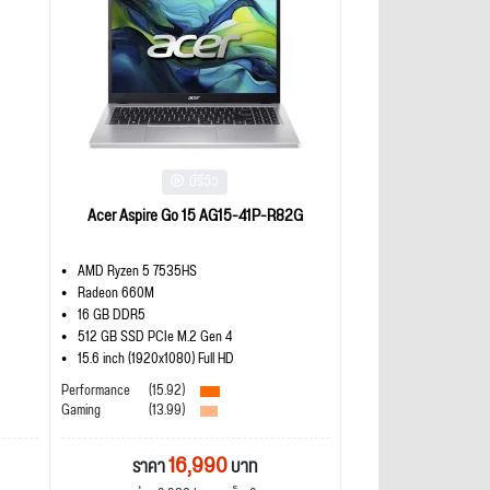
มีรีวิว
Acer Aspire Go 15 AG15-41P-R82G
AMD Ryzen 5 7535HS
Radeon 660M
16 GB DDR5
512 GB SSD PCIe M.2 Gen 4
15.6 inch (1920x1080) Full HD
Performance
(15.92)
Gaming
(13.99)
16,990
ราคา
บาท