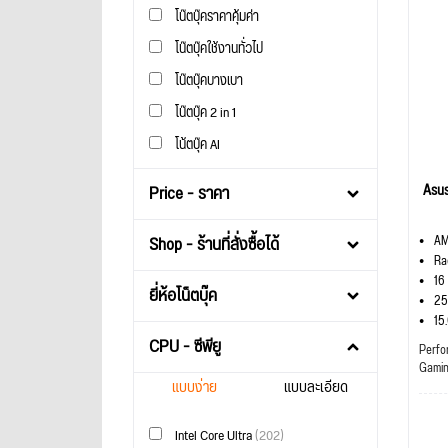
โน๊ตบุ๊คราคาคุ้มค่า
โน๊ตบุ๊คใช้งานทั่วไป
โน๊ตบุ๊คบางเบา
โน๊ตบุ๊ค 2 in 1
โน้ตบุ๊ค AI
Asu
Price - ราคา
Shop - ร้านที่สั่งซื้อได้
AM
Ra
16
ยี่ห้อโน็ตบุ๊ค
25
15
CPU - ซีพียู
Perfo
Gami
แบบง่าย
แบบละเอียด
Intel Core Ultra
(202)