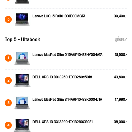
Lenovo LOQ 15IRX10-83JE00MGTA
39,490.-
5
Top 5 - Ultabook
ดูทั้งหมด
Lenovo IdeaPad Slim 5 16AKP10-83HY004ATA
31,900.-
1
DELL XPS 13 DX13260-DX13260c5016
43,690.-
2
Lenovo IdeaPad Slim 3 14ARP10-83K6004JTA
17,990.-
3
DELL XPS 13 DX13260-DX13260C5081
38,090.-
4