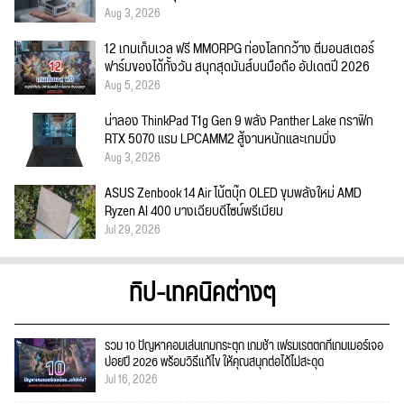
Aug 3, 2026
12 เกมเก็บเวล ฟรี MMORPG ท่องโลกกว้าง ตีมอนสเตอร์
ฟาร์มของได้ทั้งวัน สนุกสุดมันส์บนมือถือ อัปเดตปี 2026
Aug 5, 2026
น่าลอง ThinkPad T1g Gen 9 พลัง Panther Lake กราฟิก
RTX 5070 แรม LPCAMM2 สู้งานหนักและเกมมิ่ง
Aug 3, 2026
ASUS Zenbook 14 Air โน้ตบุ๊ก OLED ขุมพลังใหม่ AMD
Ryzen AI 400 บางเฉียบดีไซน์พรีเมียม
Jul 29, 2026
ทิป-เทคนิคต่างๆ
รวม 10 ปัญหาคอมเล่นเกมกระตุก เกมช้า เฟรมเรตตกที่เกมเมอร์เจอ
บ่อยปี 2026 พร้อมวิธีแก้ไข ให้คุณสนุกต่อได้ไม่สะดุด
Jul 16, 2026