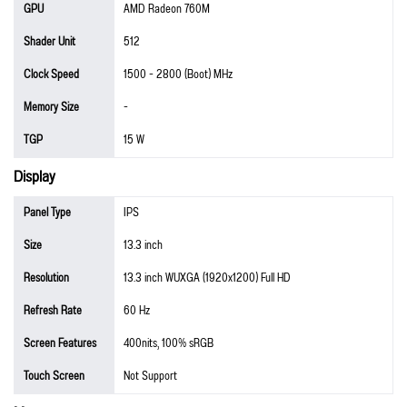
GPU
AMD Radeon 760M
Shader Unit
512
Clock Speed
1500 - 2800 (Boot) MHz
Memory Size
-
TGP
15 W
Display
Panel Type
IPS
Size
13.3 inch
Resolution
13.3 inch WUXGA (1920x1200) Full HD
Refresh Rate
60 Hz
Screen Features
400nits, 100% sRGB
Touch Screen
Not Support