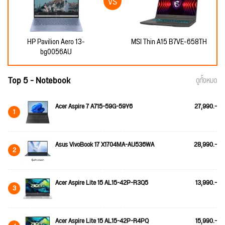
HP Pavilion Aero 13-
MSI Thin A15 B7VE-658TH
bg0056AU
Top 5 - Notebook
ดูทั้งหมด
Acer Aspire 7 A715-59G-59Y6
27,990.-
1
Asus VivoBook 17 X1704MA-AU536WA
28,990.-
2
Acer Aspire Lite 15 AL15-42P-R3Q5
13,990.-
3
Acer Aspire Lite 15 AL15-42P-R4PQ
15,990.-