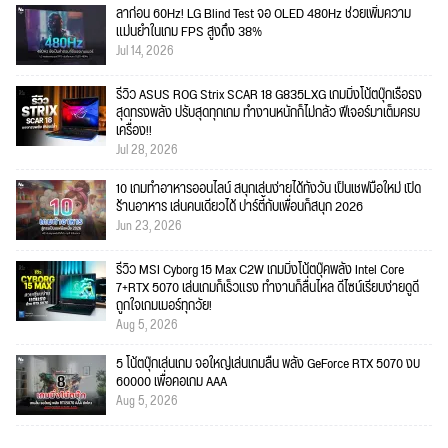
ลาก่อน 60Hz! LG Blind Test จอ OLED 480Hz ช่วยเพิ่มความ
แม่นยำในเกม FPS สูงถึง 38%
Jul 14, 2026
รีวิว ASUS ROG Strix SCAR 18 G835LXG เกมมิ่งโน้ตบุ๊กเรือธง
สุดทรงพลัง ปรับสุดทุกเกม ทำงานหนักก็ไม่กลัว ฟีเจอร์มาเต็มครบ
เครื่อง!!
Jul 28, 2026
10 เกมทำอาหารออนไลน์ สนุกเล่นง่ายได้ทั้งวัน เป็นเชฟมือใหม่ เปิด
ร้านอาหาร เล่นคนเดียวได้ ปาร์ตี้กับเพื่อนก็สนุก 2026
Jun 23, 2026
รีวิว MSI Cyborg 15 Max C2W เกมมิ่งโน้ตบุ๊คพลัง Intel Core
7+RTX 5070 เล่นเกมก็เร็วแรง ทำงานก็ลื่นไหล ดีไซน์เรียบง่ายดูดี
ถูกใจเกมเมอร์ทุกวัย!
Aug 5, 2026
5 โน้ตบุ๊กเล่นเกม จอใหญ่เล่นเกมลื่น พลัง GeForce RTX 5070 งบ
60000 เพื่อคอเกม AAA
Aug 5, 2026