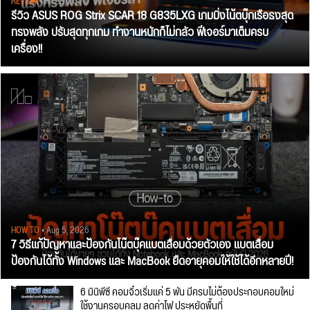
REVIEW
• Jul 28, 2026
รีวิว ASUS ROG Strix SCAR 18 G835LXG เกมมิ่งโน้ตบุ๊กเรือธงสุด
ทรงพลัง ปรับสุดทุกเกม ทำงานหนักก็ไม่กลัว ฟีเจอร์มาเต็มครบ
เครื่อง!!
HOW TO
• Aug 5, 2026
7 วิธีแก้ปัญหาและป้องกันโน๊ตบุ๊คแบตเสื่อมด้วยตัวเอง แบตเสื่อม
ป้องกันได้ทั้ง Windows และ MacBook ยืดอายุคอมให้ใช้ได้อีกหลายปี!
6 มินิพีซี คอมจิ๋วเริ่มแค่ 5 พัน มีครบไม่ต้องประกอบคอมใหม่
ใช้งานครอบคลุม ลดค่าไฟ ประหยัดพื้นที่