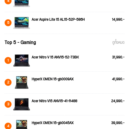
4
Acer Aspire Lite 15 AL15-52P-586H
14,990.-
5
Top 5 - Gaming
ดูทั้งหมด
Acer Nitro V 15 ANV15-52-73BK
31,990.-
1
HyperX OMEN 15-gb0009AX
41,990.-
2
Acer Nitro V15 ANV15-41-R488
24,990.-
3
HyperX OMEN 15-gb0045AX
39,990.-
4