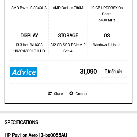
AMD Ryzen 5 8640HS
AMD Radeon 760M
16 GB LPDDR5X On
Board
6400 MHz
DISPLAY
STORAGE
OS
13.3 inch WUXGA
512 GB SSD PCIe M.2
Windows 11 Home
(1920x1200) Full HD
Gen 4
31,090
ไปที่ร้านค้า
Share
Compare
SPECIFICATIONS
HP Pavilion Aero 13-bg0056AU