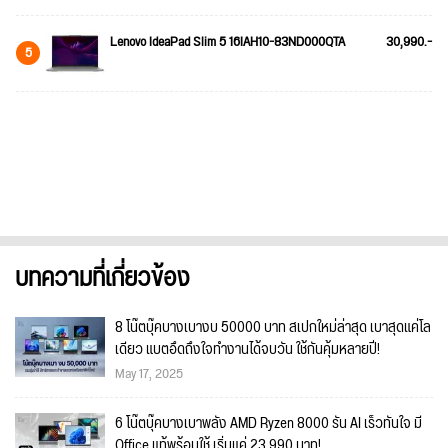
Lenovo IdeaPad Slim 5 16IAH10-83ND000QTA
30,990.-
5
บทความที่เกี่ยวข้อง
8 โน๊ตบุ๊คบางเบางบ 50000 บาท สเปกใหม่ล่าสุด เบาสุดแค่โล
เดียว แบตอึดถึงใจทำงานได้จบวัน ใช้กันคุ้มหลายปี!
May 17, 2025
6 โน๊ตบุ๊คบางเบาพลัง AMD Ryzen 8000 รัน AI เร็วทันใจ มี
Office แท้พร้อมใช้ เริ่มแค่ 23,990 บาท!