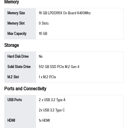
Memory
Memory Size
16 GB LPDDR5X On Board 6400Mhz
Memory Slot
0 Slots
Max Capacity
16 GB
Storage
Hard Disk Drive
No
Solid State Drive
512 GB SSD PCIe M.2 Gen 4
M.2 Slot
1 x M.2 PCIe
Ports and Connectivity
USB Ports
2 x USB 3.2 Type A
2x USB 3.2 Type C
HDMI
1x HDMI