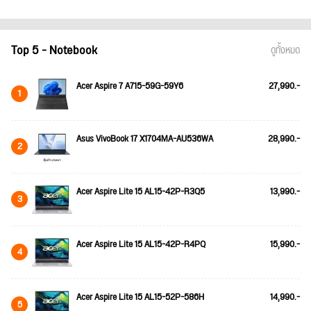
Top 5 - Notebook
ดูทั้งหมด
Acer Aspire 7 A715-59G-59Y6
27,990.-
1
Asus VivoBook 17 X1704MA-AU536WA
28,990.-
2
Acer Aspire Lite 15 AL15-42P-R3Q5
13,990.-
3
Acer Aspire Lite 15 AL15-42P-R4PQ
15,990.-
4
Acer Aspire Lite 15 AL15-52P-586H
14,990.-
5