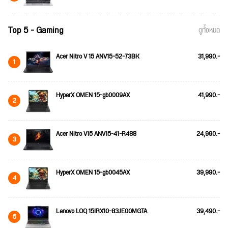
Top 5 - Gaming
ดูทั้งหมด
Acer Nitro V 15 ANV15-52-73BK
31,990.-
1
HyperX OMEN 15-gb0009AX
41,990.-
2
Acer Nitro V15 ANV15-41-R488
24,990.-
3
HyperX OMEN 15-gb0045AX
39,990.-
4
Lenovo LOQ 15IRX10-83JE00MGTA
39,490.-
5