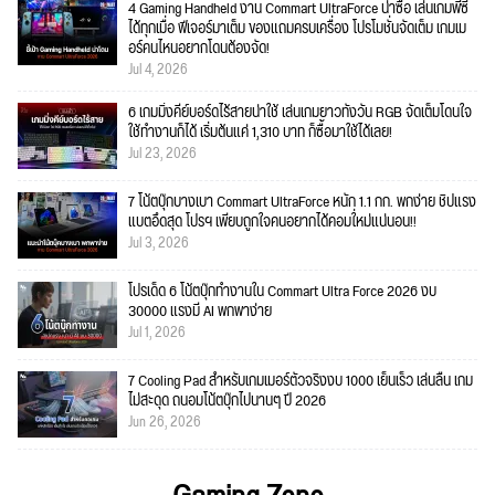
4 Gaming Handheld งาน Commart UltraForce น่าซื้อ เล่นเกมพีซี
ได้ทุกเมื่อ ฟีเจอร์มาเต็ม ของแถมครบเครื่อง โปรโมชั่นจัดเต็ม เกมเม
อร์คนไหนอยากโดนต้องจัด!
Jul 4, 2026
6 เกมมิ่งคีย์บอร์ดไร้สายน่าใช้ เล่นเกมยาวทั้งวัน RGB จัดเต็มโดนใจ
ใช้ทำงานก็ได้ เริ่มต้นแค่ 1,310 บาท ก็ซื้อมาใช้ได้เลย!
Jul 23, 2026
7 โน้ตบุ๊กบางเบา Commart UltraForce หนัก 1.1 กก. พกง่าย ชิปแรง
แบตอึดสุด โปรฯ เพียบถูกใจคนอยากได้คอมใ่หม่แน่นอน!!
Jul 3, 2026
โปรเด็ด 6 โน้ตบุ๊กทำงานใน Commart Ultra Force 2026 งบ
30000 แรงมี AI พกพาง่าย
Jul 1, 2026
7 Cooling Pad สำหรับเกมเมอร์ตัวจริงงบ 1000 เย็นเร็ว เล่นลื่น เกม
ไม่สะดุด ถนอมโน้ตบุ๊กไปนานๆ ปี 2026
Jun 26, 2026