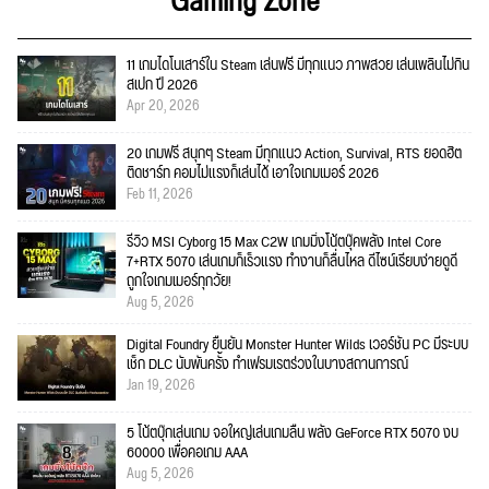
Gaming Zone
11 เกมไดโนเสาร์ใน Steam เล่นฟรี มีทุกแนว ภาพสวย เล่นเพลินไม่กิน
สเปก ปี 2026
Apr 20, 2026
20 เกมฟรี สนุกๆ Steam มีทุกแนว Action, Survival, RTS ยอดฮิต
ติดชาร์ท คอมไม่แรงก็เล่นได้ เอาใจเกมเมอร์ 2026
Feb 11, 2026
รีวิว MSI Cyborg 15 Max C2W เกมมิ่งโน้ตบุ๊คพลัง Intel Core
7+RTX 5070 เล่นเกมก็เร็วแรง ทำงานก็ลื่นไหล ดีไซน์เรียบง่ายดูดี
ถูกใจเกมเมอร์ทุกวัย!
Aug 5, 2026
Digital Foundry ยืนยัน Monster Hunter Wilds เวอร์ชัน PC มีระบบ
เช็ก DLC นับพันครั้ง ทำเฟรมเรตร่วงในบางสถานการณ์
Jan 19, 2026
5 โน้ตบุ๊กเล่นเกม จอใหญ่เล่นเกมลื่น พลัง GeForce RTX 5070 งบ
60000 เพื่อคอเกม AAA
Aug 5, 2026