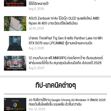
ใช้ได้อีกหลายปี!
Aug 5, 2026
ASUS Zenbook 14 Air โน้ตบุ๊ก OLED ขุมพลังใหม่ AMD
Ryzen AI 400 บางเฉียบดีไซน์พรีเมียม
Jul 29, 2026
น่าลอง ThinkPad T1g Gen 9 พลัง Panther Lake กราฟิก
RTX 5070 แรม LPCAMM2 สู้งานหนักและเกมมิ่ง
Aug 3, 2026
12 เกมเก็บเวล ฟรี MMORPG ท่องโลกกว้าง ตีมอนสเตอร์
ฟาร์มของได้ทั้งวัน สนุกสุดมันส์บนมือถือ อัปเดตปี 2026
Aug 5, 2026
ทิป-เทคนิคต่างๆ
20 ทิปส์การใช้งาน Google Chrome บน Windows 11 อัพเดต 2025
ท่องเว็บลื่นไหลยิ่งขึ้น แรมเหลือ เร็วขึ้นกว่าเดิม
Dec 12, 2025