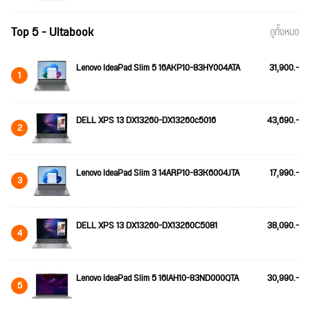
Top 5 - Ultabook
ดูทั้งหมด
Lenovo IdeaPad Slim 5 16AKP10-83HY004ATA
31,900.-
1
DELL XPS 13 DX13260-DX13260c5016
43,690.-
2
Lenovo IdeaPad Slim 3 14ARP10-83K6004JTA
17,990.-
3
DELL XPS 13 DX13260-DX13260C5081
38,090.-
4
Lenovo IdeaPad Slim 5 16IAH10-83ND000QTA
30,990.-
5