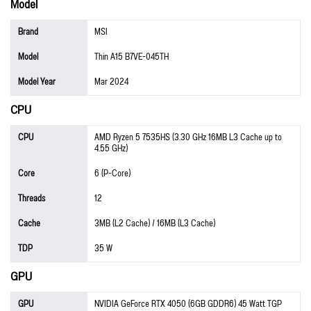
Model
Brand
MSI
Model
Thin A15 B7VE-045TH
Model Year
Mar 2024
CPU
CPU
AMD Ryzen 5 7535HS (3.30 GHz 16MB L3 Cache up to
4.55 GHz)
Core
6 (P-Core)
Threads
12
Cache
3MB (L2 Cache) / 16MB (L3 Cache)
TDP
35 W
GPU
GPU
NVIDIA GeForce RTX 4050 (6GB GDDR6) 45 Watt TGP