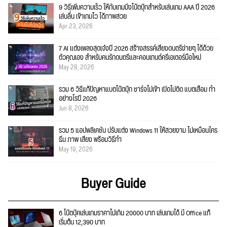
9 วิธีเพิ่มความเร็ว ให้กับเกมมิ่งโน้ตบุ๊กสำหรับเล่นเกม AAA ปี 2026
เล่นลื่น เข้าเกมไว ได้ภาพสวย
Apr 23, 2026
7 AI แต่งเพลงสุดเจ๋งปี 2026 สร้างสรรค์เสียงดนตรีง่ายๆ ได้ด้วย
ตัวคุณเอง สำหรับคนรักดนตรีและคอนเทนต์ครีเอเตอร์มือใหม่
May 28, 2026
รวม 6 วิธีแก้ปัญหาแบตโน้ตบุ๊ก ชาร์จไม่เข้า เปิดไม่ติด แบตเสื่อม ทำ
อย่างไรปี 2026
Jun 8, 2026
รวม 5 แอปพลิเคชัน ปรับแต่ง Windows 11 ให้สวยงาม ไม่เหมือนใคร
ธีม ภาพ เสียง พร้อมวิธีทำ
May 19, 2026
Buyer Guide
6 โน๊ตบุ๊คเล่นเกมราคาไม่เกิน 20000 บาท เล่นเกมได้ มี Office แท้
เริ่มต้น 12,390 บาท