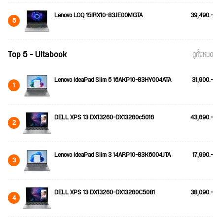
Lenovo LOQ 15IRX10-83JE00MGTA
39,490.-
5
Top 5 - Ultabook
ดูทั้งหมด
Lenovo IdeaPad Slim 5 16AKP10-83HY004ATA
31,900.-
1
DELL XPS 13 DX13260-DX13260c5016
43,690.-
2
Lenovo IdeaPad Slim 3 14ARP10-83K6004JTA
17,990.-
3
DELL XPS 13 DX13260-DX13260C5081
38,090.-
4