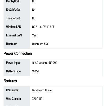
DisplayPort
No
D-Sub/VGA
No
Thunderbolt
No
Wireless LAN
802.11ax (Wi-Fi 6E)
Ethernet LAN
Yes
Bluetooth
Bluetooth 5.3
Power Connection
Power Input
1x AC Adapter (120W)
Battery Type
3-Cell
Features
OS Bundle
Windows 11 Home
Web Camera
720P HD