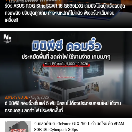
REVIEW
• Jul 28, 2026
รีวิว ASUS ROG Strix SCAR 18 G835LXG เกมมิ่งโน้ตบุ๊กเรือธงสุด
ทรงพลัง ปรับสุดทุกเกม ทำงานหนักก็ไม่กลัว ฟีเจอร์มาเต็มครบ
เครื่อง!!
BUYER'S GUIDE
• Aug 3, 2026
6 มินิพีซี คอมจิ๋วเริ่มแค่ 5 พัน มีครบไม่ต้องประกอบคอมใหม่ ใช้งาน
ครอบคลุม ลดค่าไฟ ประหยัดพื้นที่
จีนปลุกตำนาน GeForce GTX 750 Ti กำเนิดใหม่ ยัด VRAM
8GB เล่น Cyberpunk 30fps.