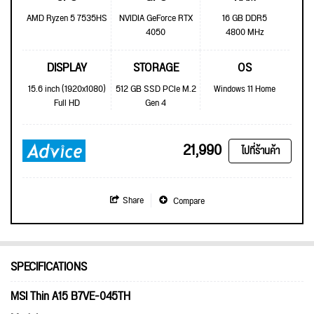
AMD Ryzen 5 7535HS
NVIDIA GeForce RTX
16 GB DDR5
4050
4800 MHz
DISPLAY
STORAGE
OS
15.6 inch (1920x1080)
512 GB SSD PCIe M.2
Windows 11 Home
Full HD
Gen 4
21,990
ไปที่ร้านค้า
Share
Compare
SPECIFICATIONS
MSI Thin A15 B7VE-045TH