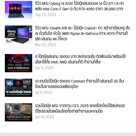
รีวิว MSI Cyborg 14 A13V โน๊ตบุ๊คเล่นเกมจอ 14 นิ้ว เบา 1.6 กก.
พลัง Intel Core i7 Gen 13 กับ RTX 4060 ราคา 36,990 บาท!
Sep 23, 2024
รีวิว MSI Stealth A16 AI+ โน๊ตบุ๊ค Copilot+ PC หน้าตาเรียบหรู สั่ง
AI เร็วทันใจ! หัวใจ AMD Ryzen AI+GeForce RTX 4070 ทำงานก็
เลิศ เล่นเกม 4K ก็ไหว!!
Nov 23, 2024
6 โน๊ตบุ๊คเล่นเกม 30000 บาท สเปกแรงคุ้ม ติดฟีเจอร์มาพร้อมใช้
เลือกได้ทั้ง Intel, AMD เล่นเกมก็ดี ทำงานก็ลื่น!
Apr 6, 2025
10 เกมมิ่งโน๊ตบุ๊ค 50000 Commart ทำงานได้ เล่นเกมดี 3D ลื่น!
ช็อปในงานของแถมเพียบจุใจ!!
Jul 11, 2024
รวมโน๊ตบุ๊ค MSI จากงาน CES 2025 ยกเครื่องใหม่ได้สเปคแรง
ดีไซน์สวยไม่เหมือนใครทั้งสายทำงานและเกมมิ่ง
Jan 14, 2025