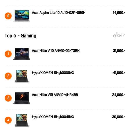
Acer Aspire Lite 15 AL15-52P-586H
14,990.-
5
Top 5 - Gaming
ดูทั้งหมด
Acer Nitro V 15 ANV15-52-73BK
31,990.-
1
HyperX OMEN 15-gb0009AX
41,990.-
2
Acer Nitro V15 ANV15-41-R488
24,990.-
3
HyperX OMEN 15-gb0045AX
39,990.-
4