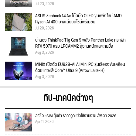
Jul 23, 2026
ASUS Zenbook 14 Air โน้ตบุ๊ก OLED ขุมพลังใหม่ AMD
Ryzen AI 400 บางเฉียบดีไซน์พรีเมียม
Jul 29, 2026
น่าลอง ThinkPad T1g Gen 9 พลัง Panther Lake กราฟิก
RTX 5070 แรม LPCAMM2 สู้งานหนักและเกมมิ่ง
Aug 3, 2026
MINIX เปิดตัว EU928-AI AI Mini PC รุ่นเรือธงขับเคลื่อน
ด้วย Intel® Core™ Ultra 9 (Arrow Lake-H)
Aug 3, 2026
ทิป-เทคนิคต่างๆ
วิธีซื้อ eSIM คุ้มค่า ราคาถูก เปิดใช้งานง่าย อัพเดท 2026
Apr 11, 2026