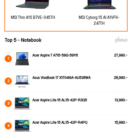
MSI Thin A15 B7VE-045TH
MSI Cyborg 15 AI A1VFK-
247TH
Top 5 - Notebook
ดูทั้งหมด
Acer Aspire 7 A715-59G-59Y6
27,990.-
1
Asus VivoBook 17 X1704MA-AU536WA
28,990.-
2
Acer Aspire Lite 15 AL15-42P-R3Q5
13,990.-
3
Acer Aspire Lite 15 AL15-42P-R4PQ
15,990.-
4