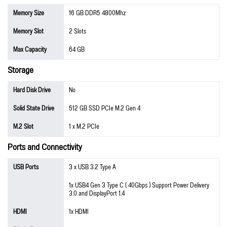
Memory Size
16 GB DDR5 4800Mhz
Memory Slot
2 Slots
Max Capacity
64 GB
Storage
Hard Disk Drive
No
Solid State Drive
512 GB SSD PCIe M.2 Gen 4
M.2 Slot
1 x M.2 PCIe
Ports and Connectivity
USB Ports
3 x USB 3.2 Type A
1x USB4 Gen 3 Type C ( 40Gbps ) Support Power Delivery
3.0 and DisplayPort 1.4
HDMI
1x HDMI