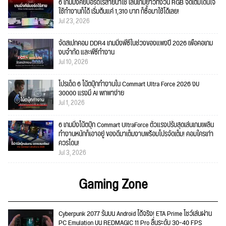
6 เกมมิ่งคีย์บอร์ดไร้สายน่าใช้ เล่นเกมยาวทั้งวัน RGB จัดเต็มโดนใจ
ใช้ทำงานก็ได้ เริ่มต้นแค่ 1,310 บาท ก็ซื้อมาใช้ได้เลย!
Jul 23, 2026
จัดสเปกคอม DDR4 เกมมิ่งพีซีในช่วงของแพงปี 2026 เพื่อคอเกม
งบจำกัด และพีซีทำงาน
Jul 10, 2026
โปรเด็ด 6 โน้ตบุ๊กทำงานใน Commart Ultra Force 2026 งบ
30000 แรงมี AI พกพาง่าย
Jul 1, 2026
6 เกมมิ่งโน้ตบุ๊ก Commart UltraForce ตัวแรงปรับสุดเล่นเกมเพลิน
ทำงานหนักก็เอาอยู่ ของดีมาเต็มงานพร้อมโปรจัดเต็ม! คอมใครเก่า
ควรโดน!
Jul 3, 2026
Gaming Zone
Cyberpunk 2077 รันบน Android ได้จริง! ETA Prime โชว์เล่นผ่าน
PC Emulation บน REDMAGIC 11 Pro ลื่นระดับ 30–40 FPS