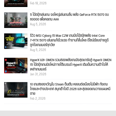
Feb 18, 2026
5 โน้ตบุ๊กเล่นเกม จอใหญ่เล่นเกมลื่น พลัง GeForce RTX 5070 งบ
60000 เพื่อคอเกม AAA
Aug 5, 2026
รีวิว MSI Cyborg 15 Max C2W เกมมิ่งโน้ตบุ๊คพลัง Intel Core
7+RTX 5070 เล่นเกมก็เร็วแรง ทำงานก็ลื่นไหล ดีไซน์เรียบง่ายดูดี
ถูกใจเกมเมอร์ทุกวัย!
Aug 5, 2026
HyperX และ OMEN รวมสองพลังเกมมิงสุดแกร่งสู่ HyperX OMEN
15 โน้ตบุ๊กเกมมิงใหม่ภายใต้แบรนด์ HyperX เติมเต็มความเร้าใจให้
เหล่าเกมเมอร์
Jan 31, 2026
10 เกมสยองขวัญใน Steam ตื่นเต้น หลอนต่อเนื่องไม่มีพัก ทั้งเกม
ไทยและต่างประเทศ สนุกเร้าใจปี 2026 และสุดยอดเกมวางแผนหนี
ตาย
Feb 2, 2026