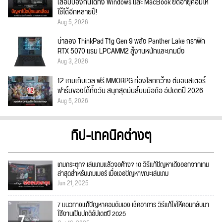
เสื่อมป้องกันได้ทั้ง Windows และ MacBook ยืดอายุคอมให้
ใช้ได้อีกหลายปี!
Aug 5, 2026
น่าลอง ThinkPad T1g Gen 9 พลัง Panther Lake กราฟิก
RTX 5070 แรม LPCAMM2 สู้งานหนักและเกมมิ่ง
Aug 3, 2026
12 เกมเก็บเวล ฟรี MMORPG ท่องโลกกว้าง ตีมอนสเตอร์
ฟาร์มของได้ทั้งวัน สนุกสุดมันส์บนมือถือ อัปเดตปี 2026
Aug 5, 2026
ทิป-เทคนิคต่างๆ
เกมกระตุก? เล่นเกมแล้วจอค้าง? 10 วิธีแก้ปัญหาเด้งออกจากเกม
ล่าสุดสำหรับเกมเมอร์ เมื่อเจอปัญหาขณะเล่นเกม
Jun 21, 2025
7 แนวทางแก้ปัญหาคอมดับเอง เช็คอาการ วิธีแก้ไขให้คอมกลับมา
ใช้งานเป็นปกติอัปเดตปี 2025