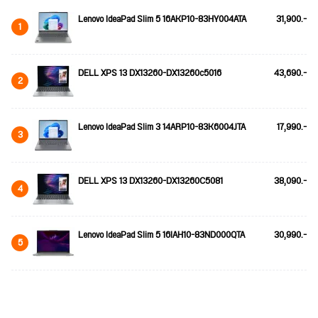
Lenovo IdeaPad Slim 5 16AKP10-83HY004ATA
31,900.-
1
DELL XPS 13 DX13260-DX13260c5016
43,690.-
2
Lenovo IdeaPad Slim 3 14ARP10-83K6004JTA
17,990.-
3
DELL XPS 13 DX13260-DX13260C5081
38,090.-
4
Lenovo IdeaPad Slim 5 16IAH10-83ND000QTA
30,990.-
5