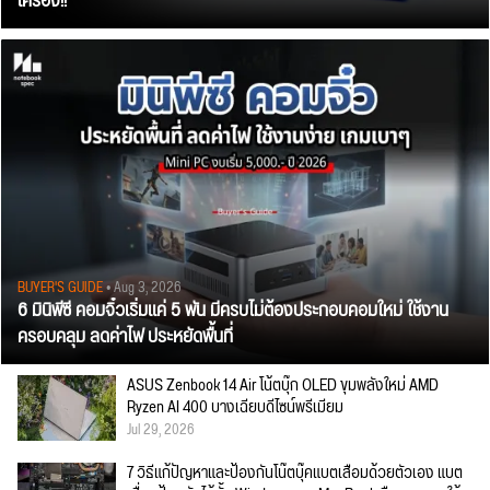
เครื่อง!!
BUYER'S GUIDE
• Aug 3, 2026
6 มินิพีซี คอมจิ๋วเริ่มแค่ 5 พัน มีครบไม่ต้องประกอบคอมใหม่ ใช้งาน
ครอบคลุม ลดค่าไฟ ประหยัดพื้นที่
ASUS Zenbook 14 Air โน้ตบุ๊ก OLED ขุมพลังใหม่ AMD
Ryzen AI 400 บางเฉียบดีไซน์พรีเมียม
Jul 29, 2026
7 วิธีแก้ปัญหาและป้องกันโน๊ตบุ๊คแบตเสื่อมด้วยตัวเอง แบต