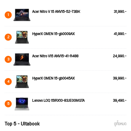
Acer Nitro V 15 ANV15-52-73BK
31,990.-
1
HyperX OMEN 15-gb0009AX
41,990.-
2
Acer Nitro V15 ANV15-41-R488
24,990.-
3
HyperX OMEN 15-gb0045AX
39,990.-
4
Lenovo LOQ 15IRX10-83JE00MGTA
39,490.-
5
Top 5 - Ultabook
ดูทั้งหมด