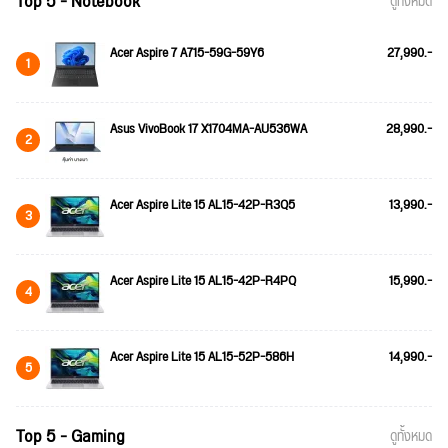
Top 5 - Notebook
ดูทั้งหมด
Acer Aspire 7 A715-59G-59Y6
27,990.-
1
Asus VivoBook 17 X1704MA-AU536WA
28,990.-
2
Acer Aspire Lite 15 AL15-42P-R3Q5
13,990.-
3
Acer Aspire Lite 15 AL15-42P-R4PQ
15,990.-
4
Acer Aspire Lite 15 AL15-52P-586H
14,990.-
5
Top 5 - Gaming
ดูทั้งหมด