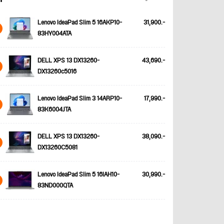
Lenovo IdeaPad Slim 5 16AKP10-
31,900.-
83HY004ATA
DELL XPS 13 DX13260-
43,690.-
DX13260c5016
Lenovo IdeaPad Slim 3 14ARP10-
17,990.-
83K6004JTA
DELL XPS 13 DX13260-
38,090.-
DX13260C5081
Lenovo IdeaPad Slim 5 16IAH10-
30,990.-
83ND000QTA