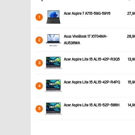
Acer Aspire 7 A715-59G-59Y6
27,9
1
Asus VivoBook 17 X1704MA-
28,9
2
AU536WA
Acer Aspire Lite 15 AL15-42P-R3Q5
13,9
3
Acer Aspire Lite 15 AL15-42P-R4PQ
15,9
4
Acer Aspire Lite 15 AL15-52P-586H
14,9
5