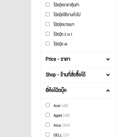
โน๊ตบุ๊คราคาคุ้มค่า
โน๊ตบุ๊คใช้งานทั่วไป
โน๊ตบุ๊คบางเบา
โน๊ตบุ๊ค 2 in 1
โน้ตบุ๊ค AI
Price - ราคา
Shop - ร้านที่สั่งซื้อได้
ยี่ห้อโน็ตบุ๊ค
Acer
(48)
Apple
(48)
Asus
(214)
DELL
(21)