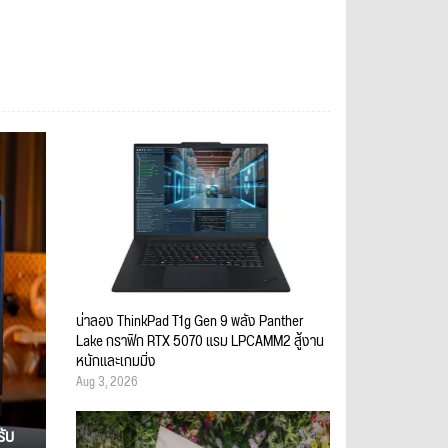
น่าลอง ThinkPad T1g Gen 9 พลัง Panther
Lake กราฟิก RTX 5070 แรม LPCAMM2 สู้งาน
หนักและเกมมิ่ง
Aug 3, 2026
รับ