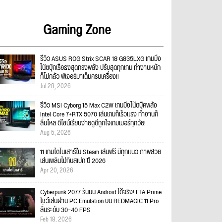
Gaming Zone
รีวิว ASUS ROG Strix SCAR 18 G835LXG เกมมิ่ง
โน้ตบุ๊กเรือธงสุดทรงพลัง ปรับสุดทุกเกม ทำงานหนัก
ก็ไม่กลัว ฟีเจอร์มาเต็มครบเครื่อง!!
Jul 28, 2026
รีวิว MSI Cyborg 15 Max C2W เกมมิ่งโน้ตบุ๊คพลัง
Intel Core 7+RTX 5070 เล่นเกมก็เร็วแรง ทำงานก็
ลื่นไหล ดีไซน์เรียบง่ายดูดีถูกใจเกมเมอร์ทุกวัย!
Aug 5, 2026
11 เกมไดโนเสาร์ใน Steam เล่นฟรี มีทุกแนว ภาพสวย
เล่นเพลินไม่กินสเปก ปี 2026
Apr 20, 2026
Cyberpunk 2077 รันบน Android ได้จริง! ETA Prime
โชว์เล่นผ่าน PC Emulation บน REDMAGIC 11 Pro
ลื่นระดับ 30–40 FPS
Feb 18, 2026