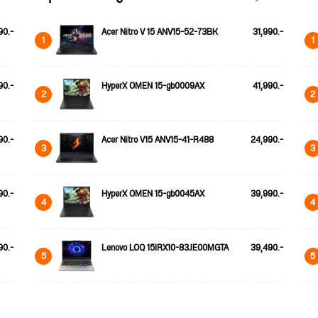
90.-
Acer Nitro V 15 ANV15-52-73BK
31,990.-
1
1
90.-
HyperX OMEN 15-gb0009AX
41,990.-
2
2
90.-
Acer Nitro V15 ANV15-41-R488
24,990.-
3
3
90.-
HyperX OMEN 15-gb0045AX
39,990.-
4
4
90.-
Lenovo LOQ 15IRX10-83JE00MGTA
39,490.-
5
5