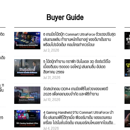
Buyer Guide
่ติด
6 เกมมิ่งโน้ตบุ๊ก Commart UltraForce ตัวแรงปรับสุด
เล่นเกมเพลิน ทำงานหนักก็เอาอยู่ ของดีมาเต็มงาน
พร้อมโปรจัดเต็ม! คอมใครเก่าควรโดน!
Jul 3, 2026
เด้ง
5 โน้ตบุ๊กทำงาน กราฟิก ปั้นโมเดล 3D ตัดต่อวีดีโอ
เบื้องต้นงบ 50000 จอใหญ่ เล่นเกมลื่น อัปเดต
สิงหาคม 2569
Jul 31, 2026
 11
จัดสเปกคอม DDR4 เกมมิ่งพีซีในช่วงของแพงปี
ึ้น
2026 เพื่อคอเกมงบจำกัด และพีซีทำงาน
Jul 10, 2026
4 Gaming Handheld งาน Commart UltraForce น่า
025
ซื้อ เล่นเกมพีซีได้ทุกเมื่อ ฟีเจอร์มาเต็ม ของแถมครบ
เครื่อง โปรโมชั่นจัดเต็ม เกมเมอร์คนไหนอยากโดนต้อง
จัด!
Jul 4, 2026