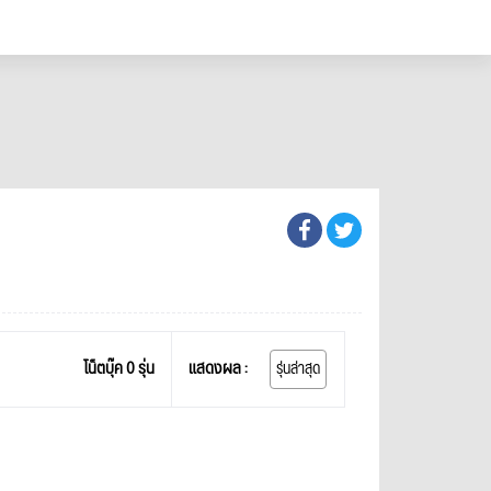
โน็ตบุ๊ค 0 รุ่น
แสดงผล :
รุ่นล่าสุด