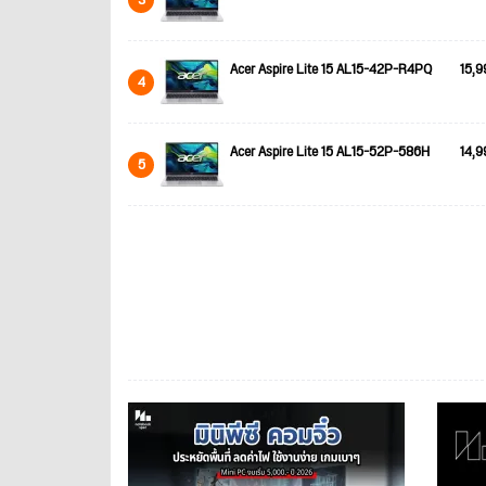
Acer Aspire Lite 15 AL15-42P-R4PQ
15,9
4
Acer Aspire Lite 15 AL15-52P-586H
14,9
5