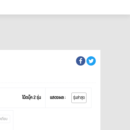
โน็ตบุ๊ค 2 รุ่น
แสดงผล :
รุ่นล่าสุด
บเทียบ