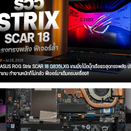
EW
• Jul 28, 2026
ว ASUS ROG Strix SCAR 18 G835LXG เกมมิ่งโน้ตบุ๊กเรือธงสุดทรงพลัง ป
ุกเกม ทำงานหนักก็ไม่กลัว ฟีเจอร์มาเต็มครบเครื่อง!!