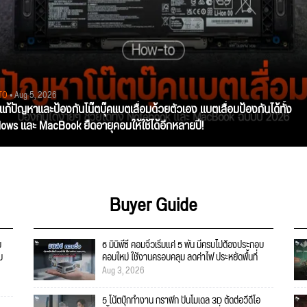
TO
• Aug 5, 2026
ีแก้ปัญหาและป้องกันโน๊ตบุ๊คแบตเสื่อมด้วยตัวเอง แบตเสื่อมป้องกันได้ทั้ง
ows และ MacBook ยืดอายุคอมให้ใช้ได้อีกหลายปี!
Buyer Guide
บ
6 มินิพีซี คอมจิ๋วเริ่มแค่ 5 พัน มีครบไม่ต้องประกอบ
ม
คอมใหม่ ใช้งานครอบคลุม ลดค่าไฟ ประหยัดพื้นที่
Aug 3, 2026
5 โน้ตบุ๊กทำงาน กราฟิก ปั้นโมเดล 3D ตัดต่อวีดีโอ