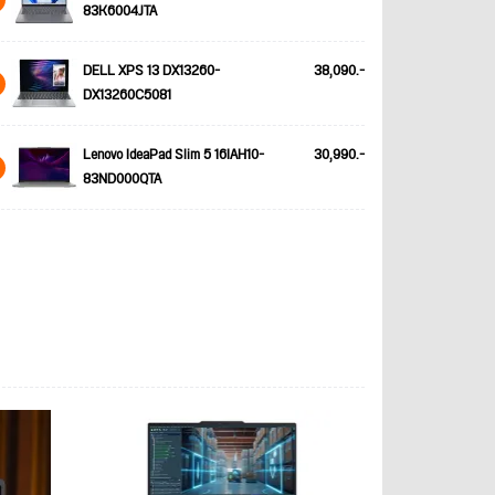
83K6004JTA
DELL XPS 13 DX13260-
38,090.-
DX13260C5081
Lenovo IdeaPad Slim 5 16IAH10-
30,990.-
83ND000QTA