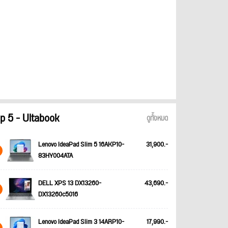
p 5 - Ultabook
ดูทั้งหมด
Lenovo IdeaPad Slim 5 16AKP10-
31,900.-
83HY004ATA
DELL XPS 13 DX13260-
43,690.-
DX13260c5016
Lenovo IdeaPad Slim 3 14ARP10-
17,990.-