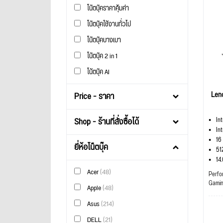
โน๊ตบุ๊คราคาคุ้มค่า
โน๊ตบุ๊คใช้งานทั่วไป
โน๊ตบุ๊คบางเบา
โน๊ตบุ๊ค 2 in 1
โน้ตบุ๊ค AI
Len
Price - ราคา
Shop - ร้านที่สั่งซื้อได้
In
In
16
ยี่ห้อโน็ตบุ๊ค
51
14
Acer
(48)
Perfo
Gami
Apple
(48)
Asus
(214)
DELL
(21)