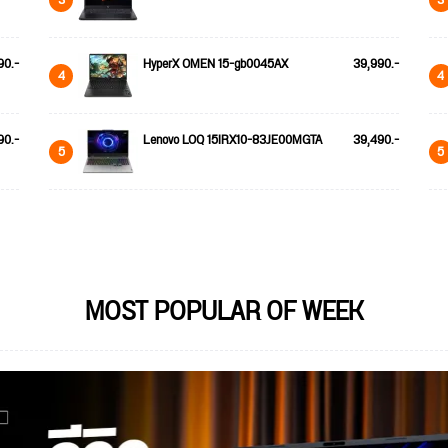
90.-
HyperX OMEN 15-gb0045AX
39,990.-
4
4
90.-
Lenovo LOQ 15IRX10-83JE00MGTA
39,490.-
5
5
MOST POPULAR OF WEEK