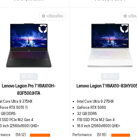
เปรียบเทียบ
เปรีย
มีรีวิว
มีรีวิว
Lenovo Legion Pro 7 16IAX10H-
Lenovo Legion 7 16IAX10-83KY00
83F500JHTA
tel Core Ultra 9 275HX
Intel Core Ultra 9 275HX
Force RTX 5070 Ti
GeForce RTX 5060
 GB DDR5
32 GB DDR5
B SSD PCIe M.2 Gen 4
1TB SSD PCIe M.2 Gen 4
.0 inch (2560x1600) QHD+
16.0 inch (2560x1600) QHD+
rmance
(56.12)
Performance
(51.16)