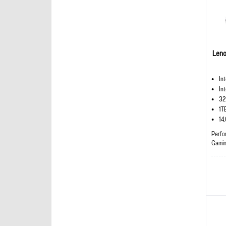
Leno
In
In
32
1T
14
Perfo
Gami