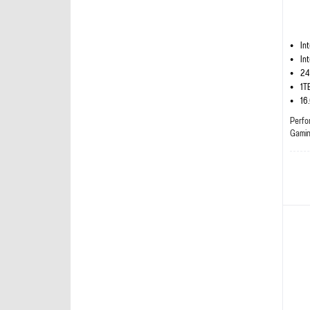
In
In
24
1T
16
Perfo
Gami