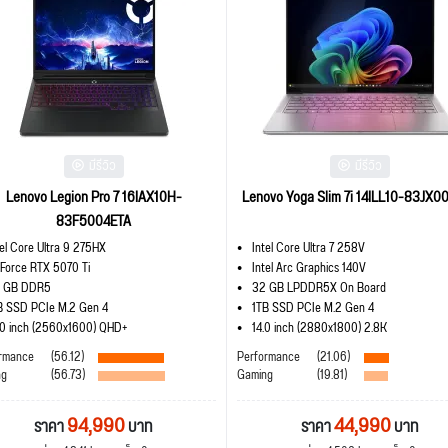
มีรีวิว
มีรีวิว
Lenovo Legion Pro 7 16IAX10H-
Lenovo Yoga Slim 7i 14ILL10-83JX0
83F5004ETA
tel Core Ultra 9 275HX
Intel Core Ultra 7 258V
Force RTX 5070 Ti
Intel Arc Graphics 140V
 GB DDR5
32 GB LPDDR5X On Board
B SSD PCIe M.2 Gen 4
1TB SSD PCIe M.2 Gen 4
.0 inch (2560x1600) QHD+
14.0 inch (2880x1800) 2.8K
rmance
(56.12)
Performance
(21.06)
ng
(56.73)
Gaming
(19.81)
94,990
44,990
ราคา
บาท
ราคา
บาท