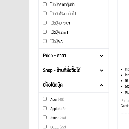
โน๊ตบุ๊คราคาคุ้มค่า
โน๊ตบุ๊คใช้งานทั่วไป
โน๊ตบุ๊คบางเบา
โน๊ตบุ๊ค 2 in 1
โน้ตบุ๊ค AI
Price - ราคา
Shop - ร้านที่สั่งซื้อได้
In
In
16
ยี่ห้อโน็ตบุ๊ค
51
16
Acer
(48)
Perfo
Gami
Apple
(48)
Asus
(214)
DELL
(22)