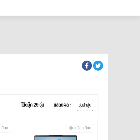
โน็ตบุ๊ค 25 รุ่น
แสดงผล :
รุ่นล่าสุด
บเทียบ
เปรียบเทียบ