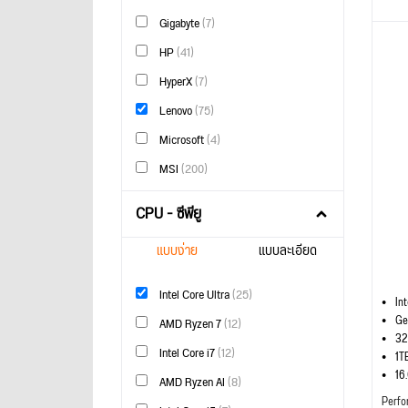
Gigabyte
(7)
HP
(41)
HyperX
(7)
Lenovo
(75)
Microsoft
(4)
MSI
(200)
CPU - ซีพียู
แบบง่าย
แบบละเอียด
Intel Core Ultra
(25)
In
Ge
AMD Ryzen 7
(12)
32
Intel Core i7
(12)
1T
16
AMD Ryzen AI
(8)
Perfo