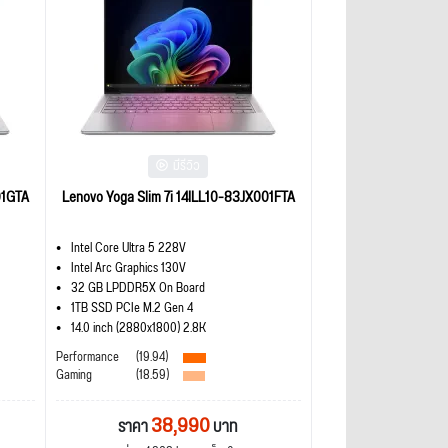
มีรีวิว
01GTA
Lenovo Yoga Slim 7i 14ILL10-83JX001FTA
Intel Core Ultra 5 228V
Intel Arc Graphics 130V
32 GB LPDDR5X On Board
1TB SSD PCIe M.2 Gen 4
14.0 inch (2880x1800) 2.8K
Performance
(19.94)
Gaming
(18.59)
38,990
ราคา
บาท