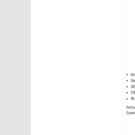
In
Ge
32
1T
16
Perfo
Gami