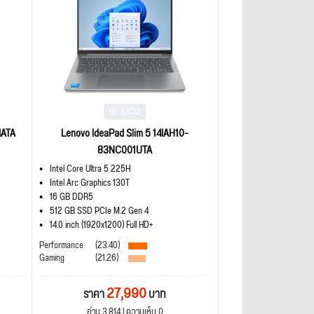
มีรีวิว
4ATA
Lenovo IdeaPad Slim 5 14IAH10-
83NC001UTA
Intel Core Ultra 5 225H
Intel Arc Graphics 130T
16 GB DDR5
512 GB SSD PCIe M.2 Gen 4
14.0 inch (1920x1200) Full HD+
Performance
(23.40)
Gaming
(21.26)
27,990
ราคา
บาท
อ่าน 3,814 | ความเห็น 0