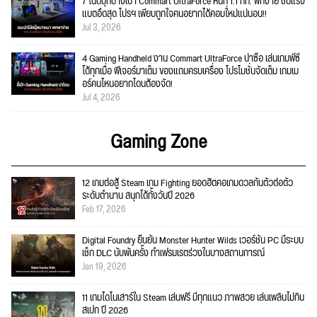
7 โน้ตบุ๊กบางเบา Commart UltraForce หนัก 1.1 กก. พกง่าย ชิปแรง
แบตอึดสุด โปรฯ เพียบถูกใจคนอยากได้คอมใ่หม่แน่นอน!!
Jul 3, 2026
4 Gaming Handheld งาน Commart UltraForce น่าซื้อ เล่นเกมพีซี
ได้ทุกเมื่อ ฟีเจอร์มาเต็ม ของแถมครบเครื่อง โปรโมชั่นจัดเต็ม เกมเม
อร์คนไหนอยากโดนต้องจัด!
Jul 4, 2026
Gaming Zone
12 เกมต่อสู้ Steam เกม Fighting ยอดฮิตคอเกมดวลกันตัวต่อตัว
ระดับตำนาน สนุกได้ทั้งวันปี 2026
Feb 17, 2026
Digital Foundry ยืนยัน Monster Hunter Wilds เวอร์ชัน PC มีระบบ
เช็ก DLC นับพันครั้ง ทำเฟรมเรตร่วงในบางสถานการณ์
Jan 19, 2026
11 เกมไดโนเสาร์ใน Steam เล่นฟรี มีทุกแนว ภาพสวย เล่นเพลินไม่กิน
สเปก ปี 2026