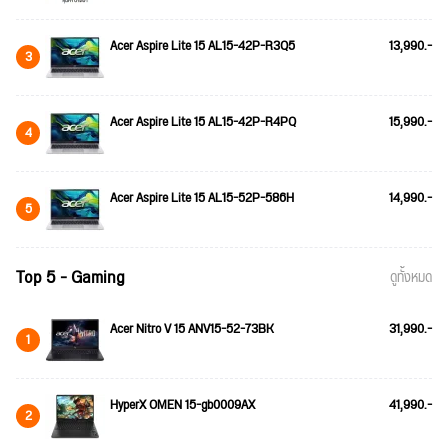
Acer Aspire Lite 15 AL15-42P-R3Q5
13,990.-
3
Acer Aspire Lite 15 AL15-42P-R4PQ
15,990.-
4
Acer Aspire Lite 15 AL15-52P-586H
14,990.-
5
Top 5 - Gaming
ดูทั้งหมด
Acer Nitro V 15 ANV15-52-73BK
31,990.-
1
HyperX OMEN 15-gb0009AX
41,990.-
2