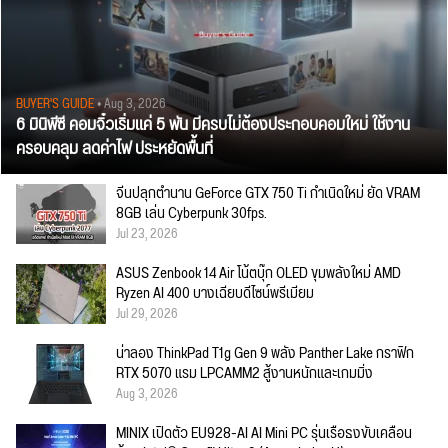
BUYER'S GUIDE
• Aug 3, 2026
6 มินิพีซี คอมจิ๋วเริ่มแค่ 5 พัน มีครบไม่ต้องประกอบคอมใหม่ ใช้งาน
ครอบคลุม ลดค่าไฟ ประหยัดพื้นที่
จีนปลุกตำนาน GeForce GTX 750 Ti กำเนิดใหม่ ยัด VRAM
8GB เล่น Cyberpunk 30fps.
Jul 23, 2026
ASUS Zenbook 14 Air โน้ตบุ๊ก OLED ขุมพลังใหม่ AMD
Ryzen AI 400 บางเฉียบดีไซน์พรีเมียม
Jul 29, 2026
น่าลอง ThinkPad T1g Gen 9 พลัง Panther Lake กราฟิก
RTX 5070 แรม LPCAMM2 สู้งานหนักและเกมมิ่ง
Aug 3, 2026
MINIX เปิดตัว EU928-AI AI Mini PC รุ่นเรือธงขับเคลื่อน