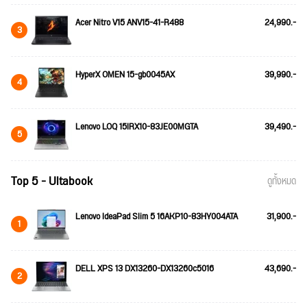
Acer Nitro V15 ANV15-41-R488
24,990.-
3
HyperX OMEN 15-gb0045AX
39,990.-
4
Lenovo LOQ 15IRX10-83JE00MGTA
39,490.-
5
Top 5 - Ultabook
ดูทั้งหมด
Lenovo IdeaPad Slim 5 16AKP10-83HY004ATA
31,900.-
1
DELL XPS 13 DX13260-DX13260c5016
43,690.-
2